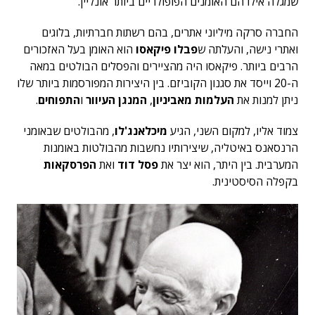
שמגלה אילו הם האומנים הפופולריים ביותר אונליין.
החברה סרקה מיליוני אתרים, בהם רשתות חברתיות, בלוגים
ואתרי נישה, והעלתה ש
פבלו פיקאסו
הוא האומן בעל האזכורים
הרבים ביותר. פיקאסו היה מהציירים והפסלים הבולטים במאה
ה-20 וייסד את סגנון הקוביזם. בין היצירות המפורסמות ביותר שלו
ניתן למנות את
העלמות מאביניון
,
המנגן העיוור
ו
התפוחים
.
צמוד אליו, למקום השני, הגיע
מיכלאנג'לו
, מהבולטים שבאומני
הרנסאנס באיטליה, שיצירותיו נחשבות מהבולטות באומנות
המערבית. בין היתר, הוא יצר את
פסל דוד
ואת
הפרסקאות
בקפלה הסיסטינית.