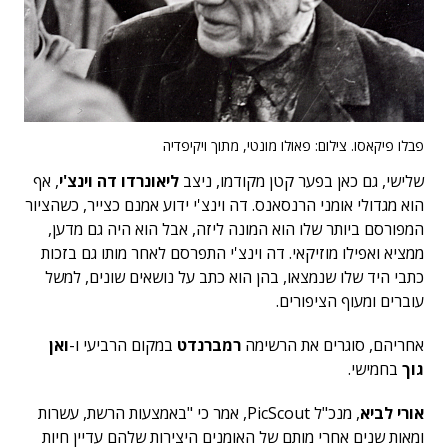
פבלו פיקאסו. צילום: פאולו מונטי, מתוך ויקיפדיה
שלישי, גם כאן בפער קטן מקודמו, ניצב
ליאונרדו דה וינצ'י
, אף
הוא מגדולי אומני הרנסאנס. דה וינצ'י ידוע אמנם כצייר, כשהציור
המפורסם ביותר שלו הוא המונה ליזה, אבל הוא היה גם מדען,
ממציא ואפילו מוזיקאי. דה וינצ'י התפרסם לאחר מותו גם בזכות
כתבי היד שלו שנמצאו, בהן הוא כתב על נושאים שונים, למשל
עוברים ומעוף הציפורים.
אחריהם, סוגרים את הרשימה
רמברנדט
במקום הרביעי ו-
ואן
גוך
בחמישי.
אורי לביא
, מנכ"ל PicScout, אמר כי "באמצעות הרשת, עשרות
ומאות שנים אחרי מותם של האומנים היצירות שלהם עדיין חיות