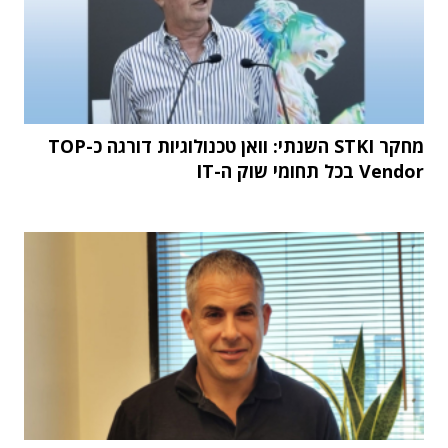
מחקר STKI השנתי: וואן טכנולוגיות דורגה כ-TOP
Vendor בכל תחומי שוק ה-IT