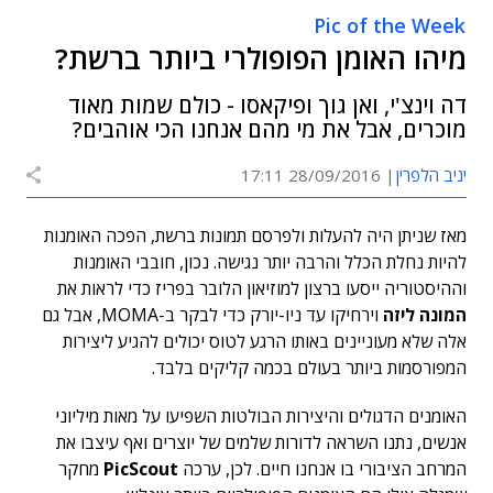
Pic of the Week
מיהו האומן הפופולרי ביותר ברשת?
דה וינצ'י, ואן גוך ופיקאסו - כולם שמות מאוד
מוכרים, אבל את מי מהם אנחנו הכי אוהבים?
יניב הלפרין
28/09/2016 17:11
מאז שניתן היה להעלות ולפרסם תמונות ברשת, הפכה האומנות
להיות נחלת הכלל והרבה יותר נגישה. נכון, חובבי האומנות
וההיסטוריה ייסעו ברצון למוזיאון הלובר בפריז כדי לראות את
המונה ליזה
וירחיקו עד ניו-יורק כדי לבקר ב-MOMA, אבל גם
אלה שלא מעוניינים באותו הרגע לטוס יכולים להגיע ליצירות
המפורסמות ביותר בעולם בכמה קליקים בלבד.
האומנים הדגולים והיצירות הבולטות השפיעו על מאות מיליוני
אנשים, נתנו השראה לדורות שלמים של יוצרים ואף עיצבו את
המרחב הציבורי בו אנחנו חיים. לכן, ערכה
PicScout
מחקר