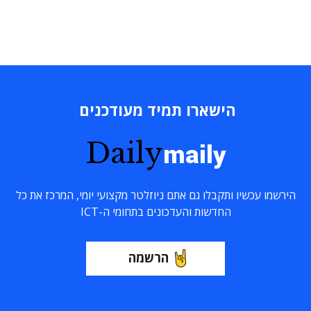
הישארו תמיד מעודכנים
Daily
maily
הירשמו עכשיו ותקבלו גם אתם ניוזלטר מקצועי יומי, המרכז את כל
החדשות והעדכונים בתחומי ה-ICT
הרשמה