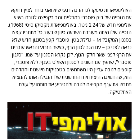
האולימפיאדות סיפקו לנו הרבה רגעי שיא ואני בוחר לציין דווקא
את הזכייה של דיק פוסברי במדליית זהב בקפיצה לגובה בשיא
אולימפי חדש של 2.24 מטר, באולימפיאדת מקסיקו סיטי (1968).
הזכייה שלו היתה מעוררת השראה כיוון שבעוד כל מתחריו קפצו
בסגנון המקובל אז – גלילת בטן, פוסברי קפץ בסגנון חדש שלא
נראה לפני כן – עם הגב לכוון הרף, כאשר הזרוע והראש עוברים
את הרף לפני שאר חלקי הגוף. לכן נקרא הסגנון על שמו, "סגנון
פוסברי", שהפך עם השנים לסגנון השולט בענף. ללא פוסברי,
קופצים לגובה עדיין היו משתמשים בטכניקות מיושנות והמדהים
הוא, שהחשיבה היצירתית והחדשנית שלו הובילה אותו להמציא
מחדש את ענף הקפיצה לגובה ולהטביע את חותמו על עולם
האתלטיקה.