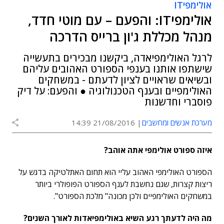
אולימפיIT
אולימפיIT: והפעם – עם מוטי חדד,
מנהל מכללת ג'ון ברייס הדרכה
לרגל האולימפיאדה, ביקשנו מבכירים בתעשייה
שישתפו אותנו בענפי הספורט האהובים עליהם
ובשיאים שראויים לציון לדעתם - במשחקים
האולימפיים ובענף הטכנולוגיה ● והפעם: על דיק
פוסברי וחדשנות
מערכת אנשים ומחשבים
21/08/2016 14:39
איזה ספורט אולימפי אתה אוהב?
הספורט האולימפי האהוב עליי הוא תחום האתלטיקה בדגש על
ריצות קצרות, שגם נחשבת לענף הספורט הפופולרי ביותר
במשחקים האולימפיים ולכן מכונה" מלכת הספורט".
מה היה לדעתך רגע השיא באולימפיאדות לאורך השנים?