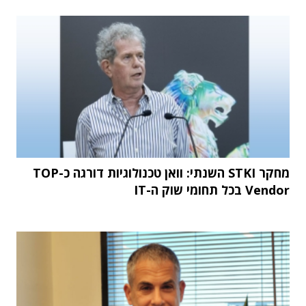
מחקר STKI השנתי: וואן טכנולוגיות דורגה כ-TOP
Vendor בכל תחומי שוק ה-IT