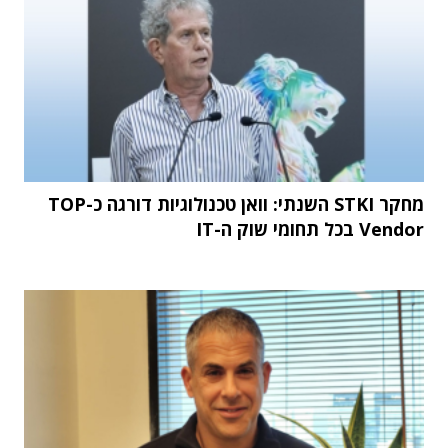
מחקר STKI השנתי: וואן טכנולוגיות דורגה כ-TOP
Vendor בכל תחומי שוק ה-IT