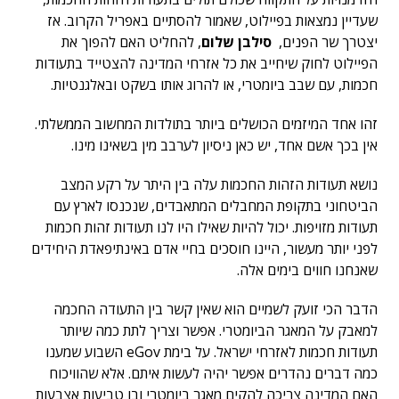
שעדיין נמצאות בפיילוט, שאמור להסתיים באפריל הקרוב. אז
יצטרך שר הפנים,
סילבן שלום
, להחליט האם להפוך את
הפיילוט לחוק שיחייב את כל אזרחי המדינה להצטייד בתעודות
חכמות, עם שבב ביומטרי, או להרוג אותו בשקט ובאלגנטיות.
זהו אחד המיזמים הכושלים ביותר בתולדות המחשוב הממשלתי.
אין בכך אשם אחד, יש כאן ניסיון לערבב מין בשאינו מינו.
נושא תעודות הזהות החכמות עלה בין היתר על רקע המצב
הביטחוני בתקופת המחבלים המתאבדים, שנכנסו לארץ עם
תעודות מזויפות. יכול להיות שאילו היו לנו תעודות זהות חכמות
לפני יותר מעשור, היינו חוסכים בחיי אדם באינתיפאדת היחידים
שאנחנו חווים בימים אלה.
הדבר הכי זועק לשמיים הוא שאין קשר בין התעודה החכמה
למאבק על המאגר הביומטרי. אפשר וצריך לתת כמה שיותר
תעודות חכמות לאזרחי ישראל. על בימת eGov השבוע שמענו
כמה דברים נהדרים אפשר יהיה לעשות איתם. אלא שהוויכוח
האם המדינה צריכה להקים מאגר ביומטרי ובו טביעות אצבעות