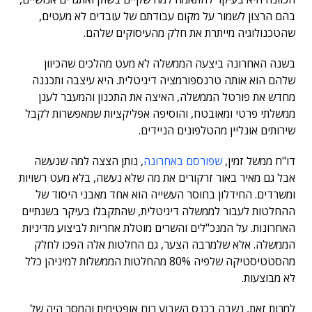
בהם הרצון לשמור על מקום עבודתם של עובדים לא מעטים,
שהטכנולוגיה מייתרת את חלק מהעיסוקים שלהם.
בשנה האחרונה ביצעה הממשלה לא מעט מהלכים שהכיוון
שלהם הוא אותה טרנספורמציה דיגיטלית. היא עיצבה ותכננה
מחדש את פורטל הממשלה, האיצה את התכנון והמעבר לענן
ממשלתי פרטי ומאובטח, והוסיפה אפליקציות שמאפשרות לקבל
שירותים אונליין מהטלפונים הניידים.
דו"ח ממשל זמין,
שפורסם באחרונה
, נותן הצצה למה שנעשה
אבל גם מאיר באור זרקורים את מה שלא נעשה, בלא מעט רשויות
ומשרדים. החידלון בחוסר העשייה הוא אחד מאבני היסוד של
ההחלטות לעבור לממשלה דיגיטלית, שהתקבלו בעיקר בשנתיים
האחרונות. על המנכ"לים והשרים מוטלת אחריות לביצוע מדיניות
הממשלה. אלא שלמרבה הצער, גם החלטות אלה הפכו לחלק
מהסטטיסטיקה שלפיה 80% מהחלטות הממשלות למיניהן כלל
לא מבוצעות.
למרות זאת, נשבה בכנס השבוע רוח אופטימית והמסר היה של