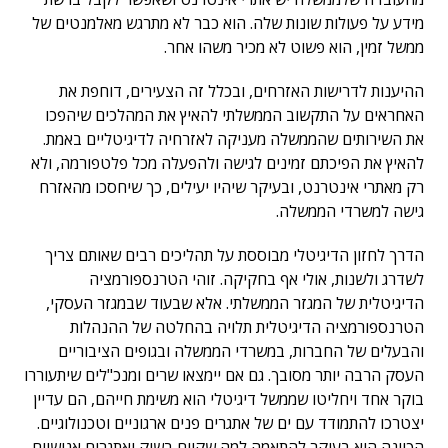
מידע על פעולות שונות שלה. הוא כבר לא מתרגש מאלמנטים של
ממשל זמין, הוא פשוט לא מכיר משהו אחר.
ההיענות לדרישות האזרחים, ובכלל זה הצעירים, דוחפת את
האחראים על התקשוב הממשלתי להאיץ את המהלכים שיהפכו
את השירותים שהממשלה מעניקה לאזרחיה לדיגיטליים באמת.
להאיץ את הפיכתם זמינים לגישה ולהפעלה מכל פלטפורמה, ולא
רק מאתרי אינטרנט, ובעיקר שיהיו יעילים, כך שיחסכו מהאזרח
גישה למשרדי הממשלה.
הדרך לחזון הדיגיטלי מבוססת על תהליכים רבים שאותם צריך
לשדרג ולשנות, אולי אף בחקיקה. זוהי הטרנספורמציה
הדיגיטלית של המגזר הממשלתי. אלא שבעוד שבמגזר העסקי,
הטרנספורמציה הדיגיטלית תלויה בהחלטה של ההנהלות
והבעלים של החברות, במשרדי הממשלה ובגופים הציבוריים
העסק הרבה יותר מסובך. גם אם יימצאו שרים ומנכ"לים שיתעוררו
בוקר אחד ויחליטו שממשל דיגיטלי הוא משימת חייהם, הם עדיין
יצטרכו להתמודד עם ים של אתגרים פנים ארגוניים וטכנולוגיים.
הכוונה היא בעיקר להתאמה למה שקיים בשוק ואתגרים אנושיים,