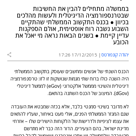
בממשלה מתחילים להבין את החשיבות
שבטרנספורמציה הדיגיטלית ולעשות מהלכים
בכיוון ● בכנס התקשוב הממשלתי שהתקיים
השבוע נשבה רוח אופטימית, אולם הספקנות
עדיין קיימת ● בשנים הבאות נראה מי יאכל את
הכובע
יהודה קונפורטס
17/12/2015 17:26
הכנס השנתי של אנשים ומחשבים שעוסק בתקשוב הממשלתי
היה השנה כולו ברוח שתי מגמות שנושקות זו לזו: טרסנפורמציה
דיגיטלית והשינוי מממשל אלקטרוני (eGov) לממשל דיגיטלי
(dGov). המיצוב של הכנס השתנה בהתאם.
לא מדובר בשינוי סמנטי בלבד, אלא בכזה שמבטא את העובדה
שגם המגזר הממשלתי הפנים, אולי מעט באיחור, שעליו להתאים
את עצמו לציפיות ולדרישות של הלקוחות הישירים שלו – אזרחי
מדינת ישראל, בהם הצעירים. הדור הזה כבר לא מתרשם
מהעובדה שלממשלה יש אתרי אינטרנט ושאפשר לקבל ברשת