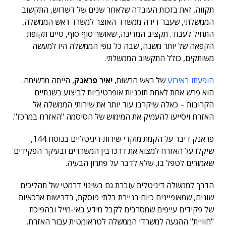
תקווה. זאת בזכות העובדה שלאחר שנים של דשדוש, התקשוב
הממשלתי, שעבר דירה ממשרד האוצר למשרד ראש הממשלה,
התחיל לעבוד. תקציב המדינה, שאושר סוף סוף, סיים תקופת
הקפאה של יותר משנה, שבה כל גופי הממשלה היו למעשה
משותקים, כולל התקשוב הממשלתי.
הופעתו באירוע
של ראש הרשות,
יאיר פראנק
, הייתה מרשימה.
הוא פרש אחת לאחת תוכניות אופרטיביות לביצוע בשנתיים
הקרובות – כאלה שיקרבו עוד יותר את שירותי הממשלה אל
האזרח ויסייעו להעמיק את המימוש של הסיסמה "האזרח במרכז".
פראנק דיבר על הקמת מוקדי שירות דיגיטליים בנוסח 144,
שיקלו על האזרח למצוא את דרכו בין המשרדים ובעיקר הפקידים
שאמורים לטפל בו, שלא לדבר על פתרון הבעיה.
הדרך לממשלה דיגיטלית עוברת גם בשינוי דרמטי של תהליכים
שונים, שמאופיינים כיום בניירת בלתי פוסקת, בדרישות ארכאיות
של פקידים עייפים שמסרבים לקבל מידע באי-מייל ובהפיכת
"חוויית" ההגעה למשרדי הממשלה לטראומטית עבור האזרח.