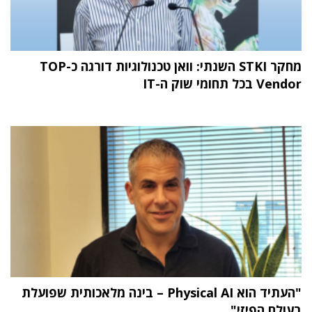
מחקר STKI השנתי: וואן טכנולוגיות דורגה כ-TOP
Vendor בכל תחומי שוק ה-IT
"העתיד הוא Physical AI – בינה מלאכותית שפועלת
בעולם הפיזי"