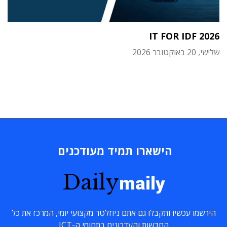
IT FOR IDF 2026
שלישי, 20 באוקטובר 2026
הישארו תמיד מעודכנים
Daily
maily
הירשמו עכשיו ותקבלו גם אתם ניוזלטר מקצועי יומי, המרכז את כל
החדשות והעדכונים בתחומי ה-ICT