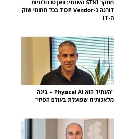
מחקר STKI השנתי: וואן טכנולוגיות
דורגה כ-TOP Vendor בכל תחומי שוק
ה-IT
"העתיד הוא Physical AI – בינה
מלאכותית שפועלת בעולם הפיזי"