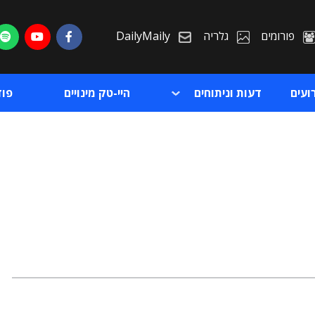
פורומים
גלריה
DailyMaily
ועים
דעות וניתוחים
היי-טק מינויים
פו
ת
ת