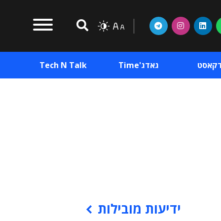
דקאסט
גאדג'Time
Tech N Talk
וכן פרסומי
תוכן פרסומי
וכן פרסומי
ידיעות מובילות