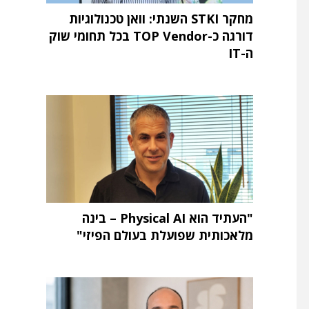
מחקר STKI השנתי: וואן טכנולוגיות
דורגה כ-TOP Vendor בכל תחומי שוק
ה-IT
"העתיד הוא Physical AI – בינה
מלאכותית שפועלת בעולם הפיזי"