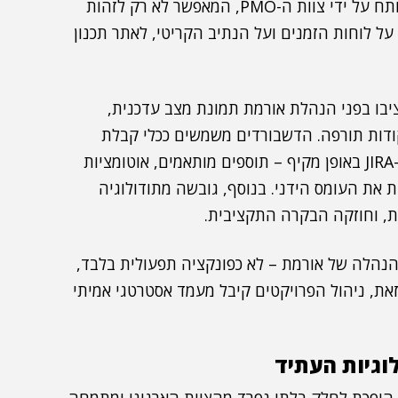
בין הצעדים המרכזיים בלט כלי תכנון וחיזוי ייחודי, שפותח על ידי צוות ה-PMO, המאפשר לא רק לזהות
ל לוחות הזמנים ועל הנתיב הקריטי, לאתר תכנון
ופיינו דשבורדים חכמים ב-Power BI, שהציבו בפני הנהלת אורמת תמונת מצב עדכנית,
קודות תורפה. הדשבורדים משמשים ככלי קבלת
החלטות מהיר ומדויק. בתוך כך, שודרגה גם מערכת ה-JIRA באופן מקיף – תוספים מותאמים, אוטומציות
 את העומס הידני. בנוסף, גובשה מתודולוגיה
ת, וחוזקה הבקרה התקציבית.
ף היה שילוב עבודת ה-PMO בדיוני ההנהלה של אורמת – לא כפונקציה תפעולית בלבד,
את, ניהול הפרויקטים קיבל מעמד אסטרטגי אמיתי
וגיות העתיד