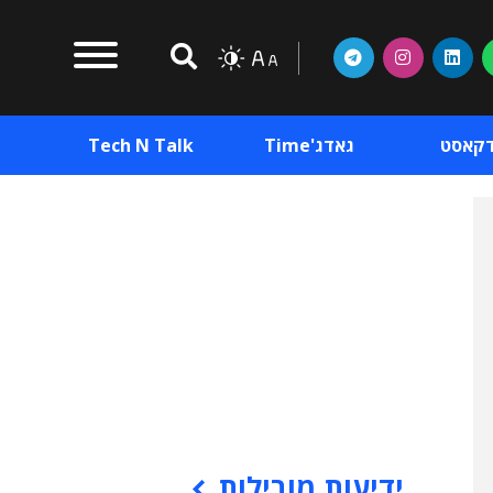
דקאסט
גאדג'Time
Tech N Talk
וכן פרסומי
תוכן פרסומי
וכן פרסומי
ידיעות מובילות