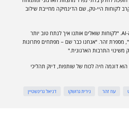
א הופכת לחלק בלתי נפרד מהצוות הארגוני ומתמחה
רב לקוחות היי-טק, שם הדינמיקה מחייבת שילוב
לאחרונה הרחיבה החברה את שירותיה גם לעולמות ה-AI. "לקוחות שואלים אותנו איך לנתח טוב יותר
", מספרת זהר. "אנחנו כבר שם – מפתחים פתרונות
וא דוגמה חיה לכוח של שותפות, דיוק תהליכי
עוז זהר
נירית גרושקו
דניאל גרינשטיין