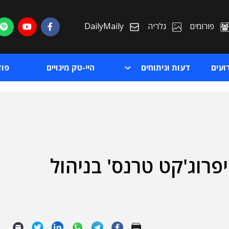
פורומים
גלריה
DailyMaily
ועים
דעות וניתוחים
היי-טק מינויים
פו
רוג'קט טרנס' בניהול
ת
ת