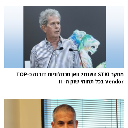
מחקר STKI השנתי: וואן טכנולוגיות דורגה כ-TOP
Vendor בכל תחומי שוק ה-IT