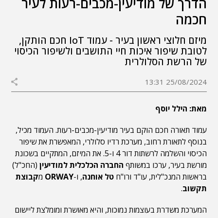
הדרך של מודיעין-מכבים-רעות לעיר
חכמה
מיזם חלוצי ראשון בעיר - עמוד IoT חכם הותקן,
לטובת שיפור איכות חיי התושבים ולשיפור הכיסוי
של הרשת הסלולרית
25/08/2024 13:31
מאת: הילל יוסף
עמוד תאורה חכם הוקם בעיר מודיעין-מכבים-רעות. העמוד מכיל,
בנוסף לתאורת רחוב, מערכת רדיו סלולרי, המאפשרת את שיפור
הכיסוי והשלמה לרשתות דור 4 ו-5. את המיזם, המתקיים בשכונת
מורשת בעיר, ערכו במשותף
החברה הכלכלית למודיעין
(החכ"ל)
בראשות המנכ"לית, עו"ד ורו"ח
טל אוחנה
, ו-
ORWAY
מ
קבוצת
תקשוב
.
המערכת משדרת בעוצמות נמוכות, והיא מאושרת ומומלצת ליישום