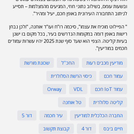
ובשעות עומס, בשילוב נתוני חוזי, המגיעים מהמצלמות – תסייע
לניתוב התחבורה העירונית באופן חכם, יעיל ומהיר".
" הפיילוט מוכיח את עצמו", סיכמה רו"ח ועו"ד אוחנה, "ולכן נבחן
רישות באופן דומה במקומות הנדרשים בעיר, בכל מקום בו ישנן
בעיות קליטה. הצפי הוא שעד סוף שנת 2025 יהיו עשרות עמודים
חכמים במודיעין".
מודיעין מכבים רעות
החכ''ל
שכונת מורשת
עמוד חכם
כיסוי הרשת הסלולרית
עמוד IoT חכם
VDL
Orway
קליטה סלולרית
טל אוחנה
החברה הכלכלית למודיעין
עיר חכמה
דור 5
חיים ביבס
דור 4
קבוצת תקשוב