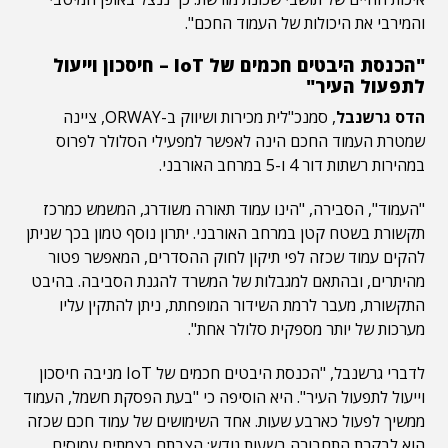
והמירבי את היכולות של העמוד החכם".
"הכנסת היבטים חכמים של IoT – חיסכון וייעול
לתפעול העיר"
הדס גרשנבל
, סמנכ"לית מכירות ושיווק ב-ORWAY, ציינה
שמטרת העמוד החכם הינה לאפשר למפעילי הסלולר לפרוס
במהירות רשתות דור 4 ו-5 במרחב האורבני.
"העמוד", הסבירה, "הינו עמוד תאורה משודרג, המשמש כמרכז
תקשורת בשטח קטן במרחב האורבני. יתרון נוסף טמון בכך שניתן
להקים עמוד שכזה לפי תיקון לחוק ההסדרים, המאפשר פטור
מהיתרים, ובהתאם למגבלות של המשרד להגנת הסביבה. בהיבט
התקשורת, מעבר לרמת השידור המופחתת, ניתן להתקין עליו
מערכות של יותר מספקית סלולר אחת".
לדברי גרשנבל, "הכנסת היבטים חכמים של IoT מניבה חיסכון
וייעול לתפעול העיר". היא הוסיפה כי "בעת הפסקת חשמל, העמוד
ממשיך לפעול כארבע שעות. אחד השימושים של עמוד חכם שכזה
הוא לבקרת התחבורה בשעות גודש: הצבתם בצמתים עמוסים