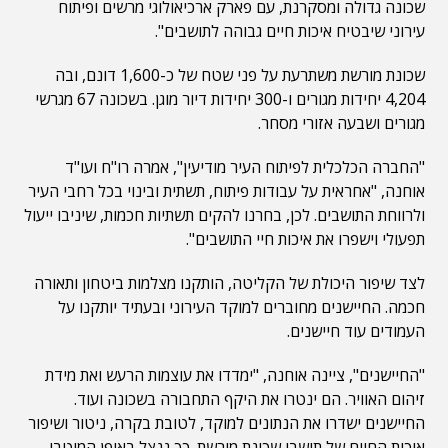
שכונה גדולה ומסקרנת, עם פארק ארכיאולוגי מרשים ופיתוח
עירוני שיבטיח איכות חיים גבוהה לתושבים".
שכונת מורשת משתרעת על פני שטח של כ-1,600 דונם, ובה
4,204 יחידות מגורים ו-300 יחידות דיור מוגן. בשכונה 67 מגרשי
מגורים ושבעה אזורי מסחר.
"החברה הכלכלית לפיתוח העיר מודיעין", אמרה רו"ח ועו"ד
אוחנה, "אחראית על עבודות פיתוח, תשתית ובינוי בכל רחבי העיר
ולרווחת התושבים. לכן, בחרנו להקים תשתיות חכמות, שיניבו ייעול
תפעולי וישפרו את איכות חיי התושבים".
לצד שיפור היכולת של הקליטה, הותקנו מצלמות ביטחון ותאורה
חכמה. החיישנים מחוברים למוקד העירוני ובעתיד יותקנו על
העמודים עוד חיישנים.
"החיישנים", ציינה אוחנה, "ימדדו את עוצמות הרעש ואת מידת
זיהום האוויר. הם ינטרו את היקף התחבורה בשכונה ועוד.
החיישנים ישדרו את הנתונים למוקד, לטובת בקרה, ניטור ושיפור
איכות החיים של תושבי שכונת מורשת. כך ננצל באופן המיטבי