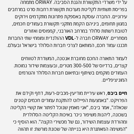
על ידי משרדי התקשורת והגנת הסביבה. ORWAY מתמחה
בפריסת תשתיות לקליטת מערכות תקשורת רחבות סרט במרחבים
עירוניים. החברה עוסקת באספקת פתרונות מתקדמים וירוקים
במגוון תחומים, ביניהם הקמת מתקני תקשורת בעמודים חכמים,
לטובת רשתות סלולר במרחב האורבני, קמפוסים ואזורים
מסחריים. ORWAY חברה ל-
VDL
ההולנדית ומומחי שתי החברות
תכננו עמוד חכם, המותאם לצרכי חברות הסלולר בישראל ובעולם.
לעמוד התאורה החכם מחוברת אנטנה, המשדרת לטווחים
קצרים, ברדיוס של 300-500 מטרים, ובעוצמות שידור נמוכות.
העמודים מוקמים בשיתוף ובתיאום חברות הסלולר והגורמים
המוניציפליים.
חיים ביבס
, ראש עיריית מודיעין-מכבים-רעות, דחף וקידם את
הפרויקט. "באמצעות הפיילוט להתקנת עמודים חכמים קטנים
שכאלה", אמר ביבס, "אני מאמין שנוכל לפתור את קשיי הקליטה
בשכונה, ליהנות משיפור ניכר באיכות הקליטה הסלולרית
ומהורדת עוצמות השידור, גם של מכשירי הקצה". הוא הוסיף כי
"המשימה המאתגרת היא בנייתה של שכונת מורשת: זו תהווה