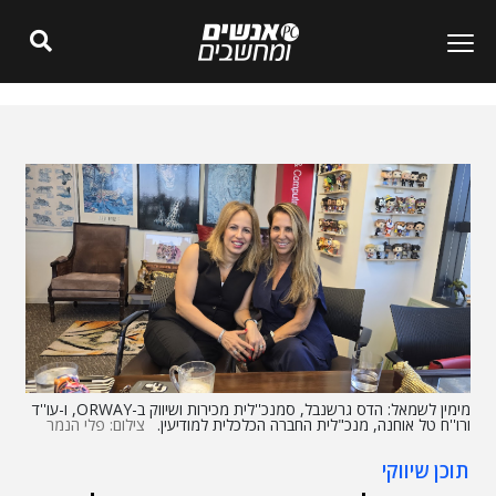
מימין לשמאל: הדס גרשנבל, סמנכ''לית מכירות ושיווק ב-ORWAY, ו-עו''ד
ורו''ח טל אוחנה, מנכ"לית החברה הכלכלית למודיעין.
צילום: פלי הנמר
תוכן שיווקי