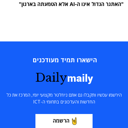
"האתגר הגדול אינו ה-AI אלא הטמעתה בארגון"
הישארו תמיד מעודכנים
Daily
maily
הירשמו עכשיו ותקבלו גם אתם ניוזלטר מקצועי יומי, המרכז את כל
החדשות והעדכונים בתחומי ה-ICT
הרשמה