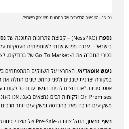
נס פרו, המפיצה הבלעדית של פתרונות סימנטק בישראל.
נספרו
(NessPRO) – קבוצת פתרונות התוכנה של
נס
בישראל – ערכה מפגש שנתי לשותפותיה העסקיות על 
בכירי החברה את ה-Go To Market של ברודקום, לצד החידושים והעדכונים של פתרונות סימנטק.
נימש אופאדיאי
, האחראי על השווקים המתפתחים בקב
במקורה יצרנית שבבים ולפני כחמש שנים החלה את ה
אסטרטגיות. "אנו רוצים להיות הגשר עבור כל לקוח בע
On Premises ולקוחות רבים נמצאים בענן. אנ
משקיעים הרבה מאד בהנדסה ומשקיעים יותר מרבים א
רשף בראון
, מנהל צוות ה-re-Sale