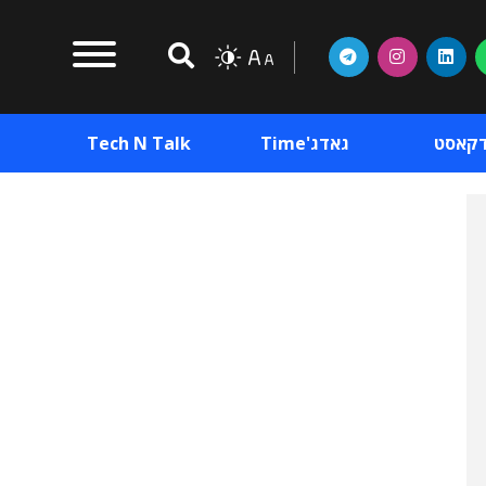
דקאסט
גאדג'Time
Tech N Talk
וכן פרסומי
תוכן פרסומי
וכן פרסומי