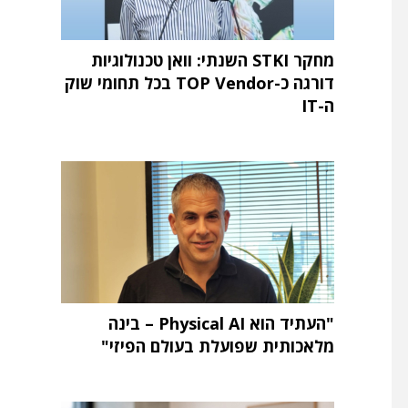
מחקר STKI השנתי: וואן טכנולוגיות
דורגה כ-TOP Vendor בכל תחומי שוק
ה-IT
"העתיד הוא Physical AI – בינה
מלאכותית שפועלת בעולם הפיזי"