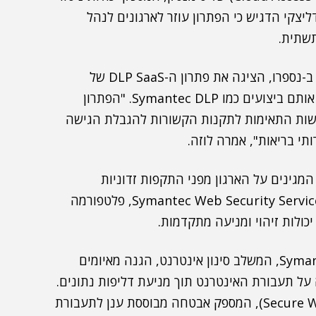
ליצקי הדגיש כי הפתרון עוזר לארגונים לנהל
תשתית.
, מהנדסת מכירות בחטיבת ברודקום תוכנה ב-נספרו, הציגה את פתרון ה-DLP SaaS של
סימנטק, שאינו דורש תחזוקה והתקנת שרתים ומספק אותם ביצועים כמו Symantec DLP. "הפתרון
רישות התאימות לתקנות הקשורות להגבלת הגישה
מגינים על הארגון מפני התקפות זדוניות
ומספקים חווית גלישה מאובטחת. בין השאר הוצגה Symantec Web Security Services, פלטפורמה
כולות זיהוי ומניעה מתקדמות.
מוצר נוסף שהוצג היה Symantec Web Protection Suite, המשלב סינון אינטרנט, הגנה מאיומים
 על תעבורת האינטרנט תוך מניעת דליפות נתונים.
כמו כן הוצג הפתרון Cloud SWG (ר"ת Secure Web Gateway), המספק אבטחה מבוססת ענן לתעבורת