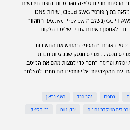
וך הבטחת חוויית גלישה מאובטחת. הוצגו חידושים
שונים ב-Cloud SWG, ביניהם חוויית בידוד דפדפנים מלאה בתוך פורטל Cloud SWG, שירות DNS
Proxy ברמת סוכן, והוצאת לוגים לבאקט על AWS, Azure ו-GCP (בשלב ה-Active Preview), המהווה
המפגש באומרו: "המפגש ממחיש את החשיבות
רי סימנטק. מוצרי סימנטק שבבעלות חברת
ת יכולת ופריסה רחבה כדי למצות מהם את המיטב.
ם, עם המקצועיות של שותפינו הם מתכון להצלחה
ם
נספרו
זהר פרל
רשף בראון
רידית ממוקדת נתונים
ירדן נווה
גלי דליצקי