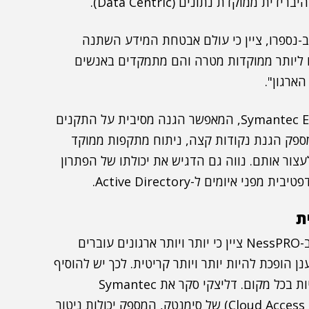
וקדת נתונים (Data Centric).
קום תוכנה ב-נספרו, ציין כי עולם אבטחת המידע השתנה
ו ליותר ממוקדות מטרה והם מתמקדים באנשים
הארגון".
נווה סקר את הפתרון Symantec Endpoint Security Complete, המאפשר הגנה מסיבית על התקנים
מספק הגנת נקודות קצה, ניתוח מתקפות ממוקד
עצור אותם. נווה גם הדגיש את יכולתו של הפתרון
איומים ל-Active Directory.
ת
, מהנדס מכירות בחטיבת ברודקום תוכנה ב-NessPRO ציין כי יותר ויותר ארגונים עוברים
נן הופכת להיות יותר ויותר קריטית. לכך יש להוסיף
את העובדה שהן הנתונים והן המשתמשים יכולים להיות בכל מקום. דליצקי סקר את Symantec
Cloud Access 
) של סימנטק, המספק יכולות ניטור