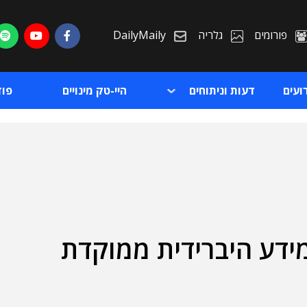
פורומים
גלריה
DailyMaily
ועים
דעות וניתוחים
היי-טק מינויים
פו
ידע היברידית ממוקדת
ת
ת