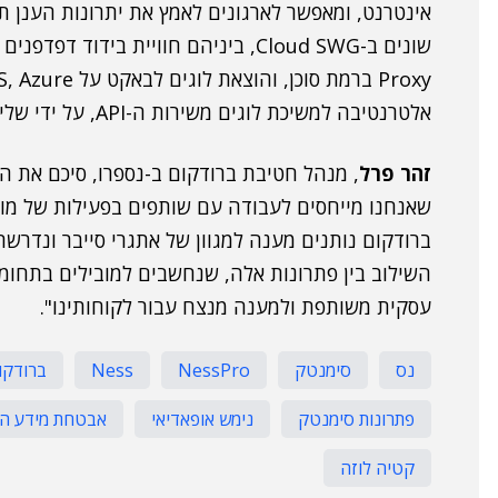
אינטרנט, ומאפשר לארגונים לאמץ את יתרונות הענן ת
אלטרנטיבה למשיכת לוגים משירות ה-API, על ידי שליחתם לאחסון בשירות ענני בשליטת הלקוח.
זהר פרל
, מנהל חטיבת ברודקום ב-נספרו, סיכם את 
שאנחנו מייחסים לעבודה עם שותפים בפעילות של מוצ
ברודקום נותנים מענה למגוון של אתגרי סייבר ונדרש
השילוב בין פתרונות אלה, שנחשבים למובילים בתחומ
עסקית משותפת ולמענה מנצח עבור לקוחותינו".
נס
סימנטק
NessPro
Ness
ברודקו
פתרונות סימנטק
נימש אופאדיאי
אבטחת מידע היב
קטיה לוזה