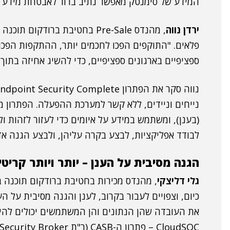
המידע של סימנטק מאפשר נתיב ברור לאבטחת מידע היברידית ממ
ירדן נווה
, מהנדס Pre-Sale בחטיבת ברוד
פלאים. "התוקפים הפכו לחכמים יותר, ההתקפות הפכ
ספציפיים בארגונים ספציפיים, כדי להשיג אחיזה בתוך 
נייחים וניידים, ללא קשר למערכת ההפעלה. הפתרון 
(בענן), ומשתמש במידע על איומים כדי לעזור לזהות ול
לבודד אפליקציות, לבצע בקרה עליהן, ולבצע הגנה אדפטיבית מפני 
הגנה מסיבית על הענן – יותר ויותר קריטי
גלי דליצקי
כיום, וצפויים לעבור בקרוב, לענן והגנה מסיבית על הע
CloudSOC – פתרון ה-CASB (ר"ת
Security Broker