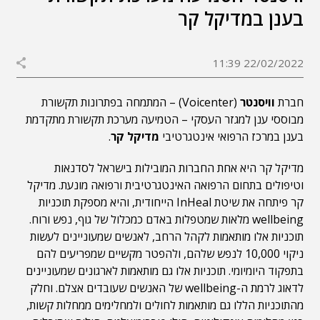
בענן במדיקל קר
22/02/2022 11:39
חברת
וויסנטר
(Voicenter) – המתמחה בפתרונות תקשורת
מבוססי ענן למגזר העסקי – הטמיעה מערכת תקשורת מתקדמת
בענן במרכז הרפואי אינטגרטיבי
מדיקל קר
.
מדיקל קר היא אחת החברות המובילות בישראל לסדנאות
וטיפולים בתחום הרפואה האינטגרטיבית ורפואה מונעת. מדיקל
קר פיתחה את שיטת InHeal הייחודית, והיא מספקת תוכניות
wellbeing מלאות שמטפלות באדם כמכלול של גוף, נפש ורוח.
תוכניות אלו מותאמות לקהל הרחב, לאנשים שמעוניינים לעשות
ניקוי 10,000 לנפש שלהם, ולהפטר מקשיים שמפריעים להם
בתפקוד היומיומי. תוכניות אלו גם מותאמות לארגונים שמעוניינים
לדאוג לרמת ה-wellbeing של האנשים שעובדים אצלם. וחלק
מהתוכניות הללו גם מותאמות לחולים ולמחלימים ממחלות קשות,