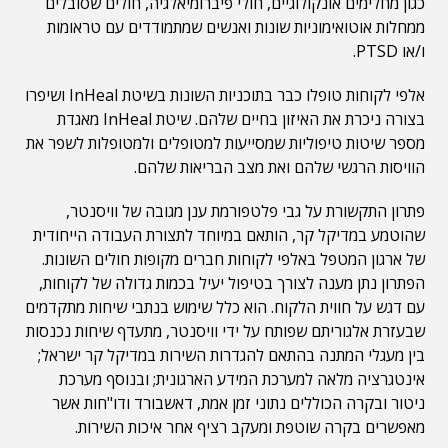
כגון מחלימים אונקולוגיים, חולי פיברומיאלגיה, חולים שסובלים
ממחלות אוטואימוניות שונות ואנשים שמתמודדים עם טראומות
ו/או PTSD.
אלפי לקוחות טופלו כבר בתוכניות השונות בשיטת InHeal ושיפרו
בצורה ניכרת את האיזון בחיים שלהם. שיטת InHeal מאגדת
מספר שיטות טיפוליות שמסייעות למטופלים ולמטופלות לשפר את
הוויסות הרגשי שלהם ואת מצב הבריאות שלהם.
פתרון התקשורת על גבי פלטפורמת ענן מגובה של וויסנטר,
שהוטמע במדיקל קר, הותאם במיוחד לתצורת העבודה הייחודית
של ארגון המטפל באלפי לקוחות חברים מקופות חולים השונות.
הפתרון נתן מענה לצורך בטיפול יעיל בכמות גדולה של לקוחות,
עם דגש על חווית הלקוח. הוא כלל שימוש בנתבי שיחות מתקדמים
שבעזרת אלגוריתם שפותח על ידי וויסנטר, מתעדף שיחות נכנסות
בין מעגלי המתנה בהתאם להגדרות השירות במדיקל קר ישראל;
אינטגרציה מלאה למערכת המידע הארגונית; ובנוסף מערכת
ניטור ובקרה הכוללים נתוני זמן אמת, דאשבורד ודו"חות אשר
מאפשרים בקרה שוטפת ומעקב רציף אחר איכות השירות.