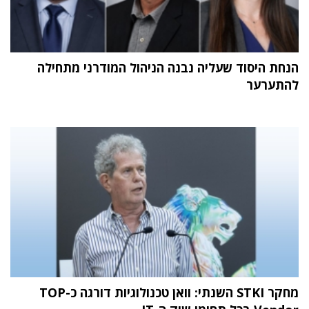
הנחת היסוד שעליה נבנה הניהול המודרני מתחילה
להתערער
מחקר STKI השנתי: וואן טכנולוגיות דורגה כ-TOP