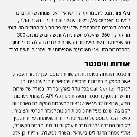
נילי צור
, מנכ"לית, מדיקל קר ישראל: "אני שמחה שהתחברנו
למערכת Voicenter, ומשוכנעת שהיא תיתן לנו מענה הולם,
ובפרט לצרכים המתרחבים שלנו עם פתיחת בית החולים השיקומי
מדיקל קר 360, שיאכלס תשע מחלקות שיקום שונות וכ-300
מאושפזים. נדרשת היערכות תקשורתית רחבה ויעילה כדי לתמוך
בהתרחבות הזו, ואני משוכנעת שהפיתוח של וויסנטר יתאים לכך".
אודות וויסנטר
וויסנטר מתמחה בפתרונות תקשורת מבוססי ענן למגזר העסקי,
אשר מספקים פתרונות מרכזייה וירטואלית הן לארגונים והן
למוקדי Call Center בכל גודל בארץ ובחו"ל, במודל של שירות
חודשי. בנוסף, וויסנטר מספקת מגוון כלי API למפתחי מערכות
מידע, שרוצים לבצע אינטגרציה למערכות התקשורת הארגוניות.
לקבוצה יש גם פעילויות נוספות הפונות למגזר הפרטי והציבורי,
כאשר הכל מבוסס על טכנולוגיה ייחודית שפותחה על ידיה. בין
לקוחות החברה נמנים חברות עסקיות גדולות, חברות תקשורת,
אתרי מסחר מהגדולים בישראל, משרדי ממשלה, עיריות וכן אלפי