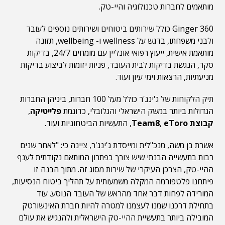
מותאמים לחברות טכנולוגיה והיי-טק.
Ginger 360 כולל שירותים ביטוחים ושירותים נוספים לעובד
ולבני משפחתו, בדגש על wellness ו- wellbeing, תזונה
מותאמת אישית, ייעוץ רפואי אונליין עם מומחים 24/7, בדיקות
סקר, הנגשת בדיקות לבית העובד, פניות יזומות לביצוע בדיקות
מניעתיות, הרצאות וימי עיון ועוד.
תיק הלקוחות של ג'ינג'ר כולל מעל 100 חברות, ביניהן החברות
הגדולות ביותר במשק הישראלי והגלובלי, כדוגמת
פלייטיקה
,
קבוצת Team8
eToro
,
, התעשיות הביטחוניות ועוד.
אשרת בן משה, מנכ"לית ומייסדת ג'ינג'ר, ציינה כי: "לאחר שנים
רבות בתעשייה הבנתי שיש צורך בפתרון המותאם נקודתית לענף
ההיי-טק, הצרכן העיקרי של שירות מסוג זה. מתוך הבנה זו
פיתחנו פלטפורמה המקלה משמעותית על תהליך ביטוח הנסיעות,
המורידה לפחות דבר אחד מהראש של העובד הנוסע. עוד
בתחילת דרכנו שמנו לעצמנו למטרה להיות חברת האינשורטק
המובילה ביותר בתעשיית ההיי-טק הישראלית ולהנגיש את עולם