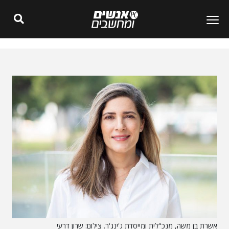
אשרת בן משה, מנכ"לית ומייסדת ג'ינג'ר. צילום: שרון דרעי