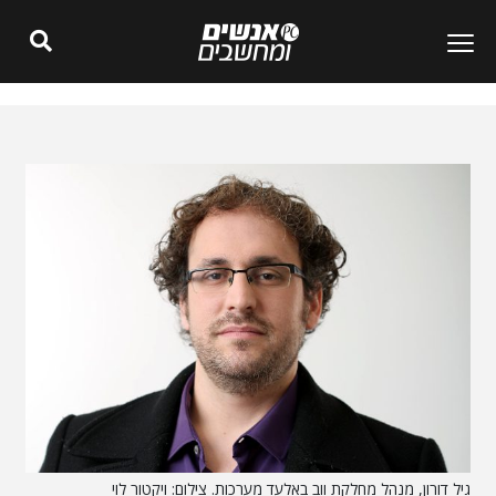
גיל דורון, מנהל מחלקת ווב באלעד מערכות. צילום: ויקטור לוי