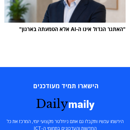
"האתגר הגדול אינו ה-AI אלא הטמעתה בארגון"
הישארו תמיד מעודכנים
Daily
maily
הירשמו עכשיו ותקבלו גם אתם ניוזלטר מקצועי יומי, המרכז את כל
החדשות והעדכונים בתחומי ה-ICT