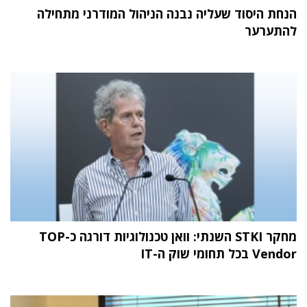
הנחת היסוד שעליה נבנה הניהול המודרני מתחילה
להתערער
מחקר STKI השנתי: וואן טכנולוגיות דורגה כ-TOP
Vendor בכל תחומי שוק ה-IT