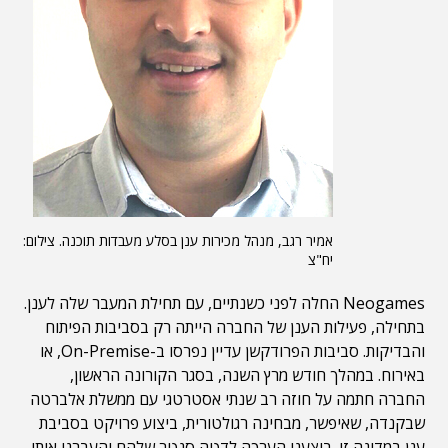
אמיר רגב, מנהל מכירות ענן בסלע מעבדות תוכנה. צילום:
יח"צ
Neogames החלה לפני כשנתיים, עם תחילת המעבר שלה לענן.
בתחילה, פעילות הענן של החברה הייתה רק בסביבות הפיתוח
והבדיקות. סביבות הפרודקשן עדיין נפרסו ב-On-Premise, או
באירוח. במהלך חודש מרץ השנה, בסגר הקורונה הראשון,
החברה חתמה על חוזה רב שנתי אסטרטגי עם ממשלת אלברטה
שבקנדה, שאיפשר, מבחינה רגולטורית, ביצוע פרויקט בסביבת
ענן במדינה זו. ביצענו הערכה לדטה סנטר שלהם והעברנו אותו