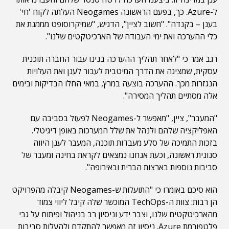
ל-Azure. כך, בפעם הראשונה Neogames העלתה לקוח 'חי'
בענן – בקנדה". "חשוב לציין", הדגיש, "שמיקרוסופט מממנת את
כלי ההערכה ואת ימי העבודה של הארכיטקטים שלנו".
רגב אמר כי "לאחר תהליך ההערכה בנינו עבור החברה תוכנית
עסקית, שמציגה את הדרך המיטבית לעבור לענן ואת העלויות
הנגזרות מכך. ההערכה בוצעה במרץ, במאי החלו הבדיקות ובימים
אלה מסתיים תהליך המסירה".
"המעבר", ציין, "מאפשר ל-Neogames לפעול בסביבה עם
האפליקציה שלהם ולנהל את שלל המערכות באופן דיגיטלי.
בזכות התמיכה של סלע מעבדות תוכנה, המעבר לענן היווה
סנונית ראשונה, וכעת אנחנו נמצאים לקראת בחינה ומעבר של
סביבות נוספות בארצות הברית ובאירופה".
הוא סיכם באומרו כי "התועלות ש-Neogames קיבלה מהפרויקט
הן רבות: צוות ה-TechOps המוכשר שלה קיבל ליווי צמוד
מהארכיטקטים שלנו, וצבר ידע וניסיון רב בניהול ופיתוח על גבי
פלטפורמת Azure. ניסיון זה מאפשר להתקדם ולהעלות סביבות