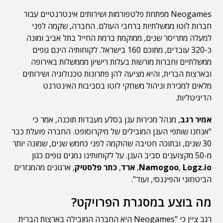
Neogames מפתחת פלטפורמות ושירותים אינטרנטיים עבור
חברות לוטו ממשלתיות ברחבי העולם. החברה, שקמה לפני
למעלה מתריסר שנים, ממוקמת ברמת החייל בתל אביב ומונה
כ-320 עובדים, מתוכם 160 בישראל. לקוחותיה הינם גופים
ממשלתיים וחברות מורשות בעלות רישיון מממשלות באירופה
ובארצות הברית, והיא מציעה להן פתרונות טכנולוגיה ושירותים
מלאים למכירת וניהול משחקי לוטו בסביבות האינטרנט
הדיגיטליות.
אמיר רגב
, מנהל מכירות ענן בסלע מעבדות תוכנה, אמר כי
"אנחנו שותפי הענן המובילים של מיקרוסופט. החברה פועלת כבר
30 שנים, ובתוכה חטיבה שהוקמה לפני כחמש שנים, שמונה יותר
מ-50 מקצוענים סביב הענן. על לקוחותינו נמנים גופים כגון
Logz.io
,
Namogoo
,
ארד
,
כתר פלסטיק
, ארגונים מהמגזרים
הביטחוני והפיננסי, ועוד".
מה בוצע במסגרת הפרויקט?
רגב ציין כי "Neogames היא החברה המובילה בארצות הברית