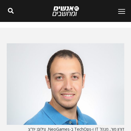
דורון מור, מנהל IT ו-TechOps ב-NeoGames. צילום: יח"צ