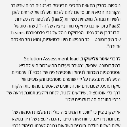
נוספות. כחלק מהאצת תהליכי הדיגיטל בארגונים רבים שמשבר
הקורונה הביא איתו, סייענו להם לעבור מעולם של שרתים לענן
ולשירות מנוהל, מתשתית כשירות (IaaS) לפלטפורמה כשירות
(PaaS), וכן ערכנו פרויקט מודרניזציה של ה-IT, שזה סוג של
'הדובדבן שבקצפת'. הפרויקט נוהל על גבי פלטפורמת Teams
של מיקרוסופט – כל הפגישות היו וירטואליות, והוא נחל הצלחה
אדירה".
לדברי
איסר אלישקוב
, Solution Assessment lead
במיקרוסופט ישראל, "מטרת פעילות ההיערכות היא להביא
אסטרטגיות מוכחות לניהול ואופטימיזציה של נכסי IT ארגוניים.
הפעילות מתבצעת על ידי שותפים מוסמכים ומקצועיים של
מיקרוסופט, שמנתחים את הנתונים שנאספים ממערכות הלקוח
דרך כלי אוטומציה, שיודעים לנטר, לנתח ולהציג תמונת מראה של
נכסי התוכנה הטכנולוגיים שלו".
אלישקוב ציין כי "תוכנית המיגרציה כוללת המלצות הטמעה של
פתרונות מידיים, ניתוח איומי סייבר, הכנה למצע של דיון בנושא
עלות בעלות כוללת, תוכנית השקעות נכונה לארגון בניהול נכסי