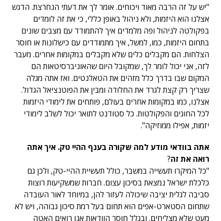
"יש על זה הרבה מאוד ויכוחים. אומר לך את דעתי הנחרצת. הדגש
אצלנו הוא היזמות, ולא ניהול באופן כללי, כי את זה לומדים
בפקולטה לניהול ופה מלמדים איך להתמודד עם מצבים שונים
בתחום היזמות, כמו, למשל, איך מתמודדים עם כישלונות או חוסר
הצלחות. הם מקבלים כלים שלא מקבלים במקומות אחרים. מעבר
לזה, אני יכול לומר לך, שמקובל היום שהאוניברסיטאות הם
המקום שבו בדרך כלל מזהים את הטאלנטים. ואז אתה מגלה
שצריך רק קצת לגרד את החלודה ומבין את הפוטנציאל הגדול.
אצלנו, כמו במקומות אחרים בעולם, פותחים את לימודי היזמות
לכל החוגים והפקולטות. כל סטודנט לתואר יכול לשלב לימודי
יזמות, אפילו ממוזיקה".
אתה בוודאי מודע למה שקורה בענף ההיי טק. איך אתה
רואה את זה
?
"כל המיקרו תעשייה במשבר, כולל תעשיית ההיי-טק, ולכן גם
כלכלת ישראל נמצאת בסיכון עצום. חברות שמשקיעות רוצות
סביבה לגלית יציבה שיכולה לעזור להן, במיוחד לאור העובדה
שתחום הסטארט-אפים הוא תחום בעל רמת סיכון גבוהה, ויש לא
מעט שלא מצליחים. ובגלל חוסר הוודאות אנו רואים האטה