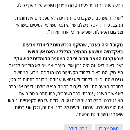
בהשקעות בחברות צעירות, וזה כמובן משפיע על הענף כולו.
"יש לי חשש כבד, שקברניטי המדינה לא מפנימים את חומרת
המצב, כי ההיי-טק משלם שליש מכל משלמי המיסים בישראל,
וצמצום הפעילות ישפיע על כל אחד ואחד".
מקובל היה בעבר, שהיקף הנרשמים ללימודי מדעים
באקדמיה מושפע מהמצב הכלכלי. האם אין חשש
שבעקבות המצב תהיה ירידה במספר הלומדים להיי-טק?
"אני לא מודאג. זה היה נכון אולי בעבר. אנשים לא הולכים ללמוד
היי-טק, הם באים ללמוד מקצועות כמו הנדסה ומדעי המחשב.
נניח שהם יסיימו ללמוד ולא ימצאו עבודה, מדובר בתחום גלובלי,
למרבה הצער הם יילכו לעבוד בחו"ל. כפי שכולם יודעים אני כבר
לא צעיר השבט, עברתי כבר משברים, כמו התפוצצות בועת
האינטרנט והמשבר של שנת 2000. כולם אז היו סקפטיים וניבאו
את סוף העולם, ואנחנו יודעים ששרדנו את זה, ולכן אני בטוח
שאנחנו נשרוד גם הפעם".
משה צבירן
ג'רמי קולר