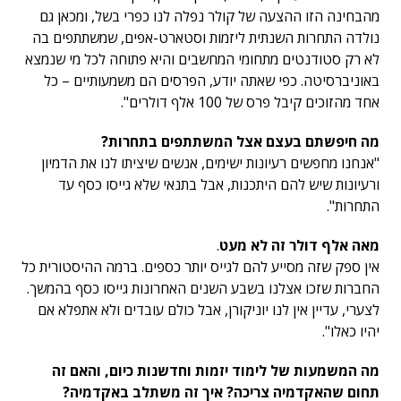
מהבחינה הזו ההצעה של קולר נפלה לנו כפרי בשל, ומכאן גם
נולדה התחרות השנתית ליזמות וסטארט-אפים, שמשתתפים בה
לא רק סטודנטים מתחומי המחשבים והיא פתוחה לכל מי שנמצא
באוניברסיטה. כפי שאתה יודע, הפרסים הם משמעותיים – כל
אחד מהזוכים קיבל פרס של 100 אלף דולרים".
מה חיפשתם בעצם אצל המשתתפים בתחרות?
"אנחנו מחפשים רעיונות ישימים, אנשים שיציתו לנו את הדמיון
ורעיונות שיש להם היתכנות, אבל בתנאי שלא גייסו כסף עד
התחרות".
מאה אלף דולר זה לא מעט
.
אין ספק שזה מסייע להם לגייס יותר כספים. ברמה ההיסטורית כל
החברות שזכו אצלנו בשבע השנים האחרונות גייסו כסף בהמשך.
לצערי, עדיין אין לנו יוניקורן, אבל כולם עובדים ולא אתפלא אם
יהיו כאלו".
מה המשמעות של לימוד יזמות וחדשנות כיום, והאם זה
תחום שהאקדמיה צריכה? איך זה משתלב באקדמיה
?