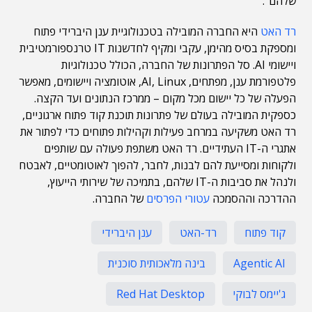
שלהם".
רד האט
היא החברה המובילה בטכנולוגיית ענן היברידי פתוח
ומספקת בסיס מהימן, עקבי ומקיף לחדשנות IT טרנספורמטיבית
ויישומי AI. סל הפתרונות של החברה, הכולל טכנולוגיות
פלטפורמת ענן, מפתחים, AI, Linux, אוטומציה ויישומים, מאפשר
הפעלה של כל יישום מכל מקום – ממרכז הנתונים ועד הקצה.
כספקית המובילה בעולם של פתרונות תוכנת קוד פתוח ארגוניים,
רד האט משקיעה במרחב פעילות וקהילות פתוחים כדי לפתור את
אתגרי ה-IT העתידיים. רד האט משתפת פעולה עם שותפים
ולקוחות ומסייעת להם לבנות, לחבר, להפוך לאוטומטיים, לאבטח
ולנהל את סביבות ה-IT שלהם, בתמיכה של שירותי הייעוץ,
ההדרכה וההסמכה
עטורי הפרסים
של החברה.
קוד פתוח
רד-האט
ענן היברידי
Agentic AI
בינה מלאכותית סוכנית
ג'יימס לבוקי
Red Hat Desktop