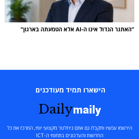
"האתגר הגדול אינו ה-AI אלא הטמעתה בארגון"
הישארו תמיד מעודכנים
Daily
maily
הירשמו עכשיו ותקבלו גם אתם ניוזלטר מקצועי יומי, המרכז את כל
החדשות והעדכונים בתחומי ה-ICT