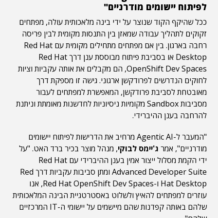
לפיתוח יישומים מודרניים"
ככל שהיקף הקוד שנוצר על ידי בינה מלאכותית עולה, מפתחים
זקוקים לתהליך עבודה שמאזן בין התנסות מקומית לבין פריסה
רחבה בארגון. בין אם מפתחים מתחילים מקומית עם Red Hat
Desktop או בסביבת פיתוח מבוססת ענן דרך Red Hat
OpenShift Dev Spaces, הם מקבלים את אותה עקביות וציות
לחוקים הנדרשים לפרודקשן ארגוני. גישה זו מספקת דרך
מאובטחת לסביבת פרודקשן, המאפשרת למפתחים לעבור
מסביבות Sandbox מקומיות ניסיוניות לחדשנות מאומתת וניתנת
להרחבה בענן ההיברידי.
"המעבר ל-Agentic AI מרחיב את הדרישות לפיתוח יישומים
מודרניים", אמר
ג'יימס לבוקי
, מנהל מוצר בכיר ברד האט. "על
ידי הקמת מסלול ייצור אמין בענן ההיברידי עם Red Hat
Advanced Developer Suite ומתן סביבות עקביות דרך Red
Hat Desktop ו-Red Hat OpenShift Dev Spaces, אנו
עוזרים למפתחים להאיץ ולשלוט באסטרטגיית הבינה המלאכותית
שלהם באותה קפדנות שהם מיישמים על יישומי ה-IT המרכזיים