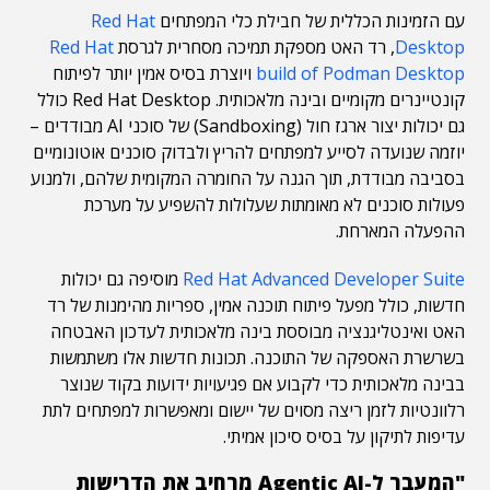
עם הזמינות הכללית של חבילת כלי המפתחים
Red Hat
Desktop
, רד האט מספקת תמיכה מסחרית לגרסת
Red Hat
build of Podman Desktop
ויוצרת בסיס אמין יותר לפיתוח
קונטיינרים מקומיים ובינה מלאכותית. Red Hat Desktop כולל
גם יכולות יצור ארגז חול (Sandboxing) של סוכני AI מבודדים –
יוזמה שנועדה לסייע למפתחים להריץ ולבדוק סוכנים אוטונומיים
בסביבה מבודדת, תוך הגנה על החומרה המקומית שלהם, ולמנוע
פעולות סוכנים לא מאומתות שעלולות להשפיע על מערכת
ההפעלה המארחת.
Red Hat Advanced Developer Suite
מוסיפה גם יכולות
חדשות, כולל מפעל פיתוח תוכנה אמין, ספריות מהימנות של רד
האט ואינטליגנציה מבוססת בינה מלאכותית לעדכון האבטחה
בשרשרת האספקה של התוכנה. תכונות חדשות אלו משתמשות
בבינה מלאכותית כדי לקבוע אם פגיעויות ידועות בקוד שנוצר
רלוונטיות לזמן ריצה מסוים של יישום ומאפשרות למפתחים לתת
עדיפות לתיקון על בסיס סיכון אמיתי.
"המעבר ל-Agentic AI מרחיב את הדרישות