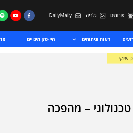
פורומים
גלריה
DailyMaily
ועים
דעות וניתוחים
היי-טק מינויים
פו
ן שיווקי
טכנולוגי – מהפכה
ת
ת