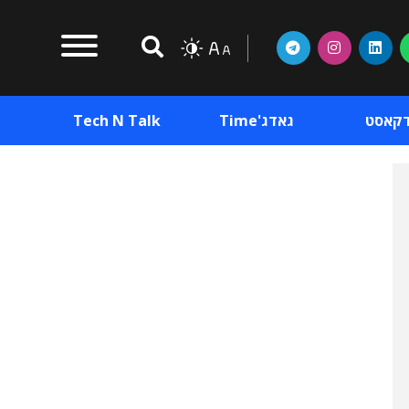
דקאסט
גאדג'Time
Tech N Talk
וכן פרסומי
תוכן פרסומי
וכן פרסומי