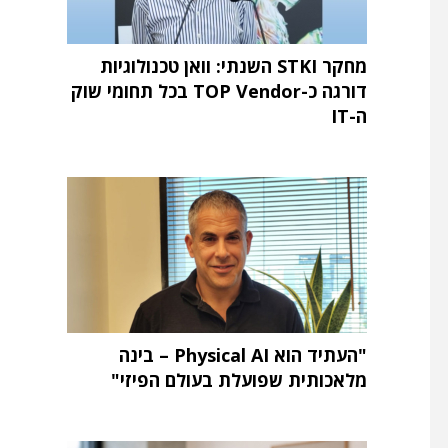
מחקר STKI השנתי: וואן טכנולוגיות
דורגה כ-TOP Vendor בכל תחומי שוק
ה-IT
"העתיד הוא Physical AI – בינה
מלאכותית שפועלת בעולם הפיזי"