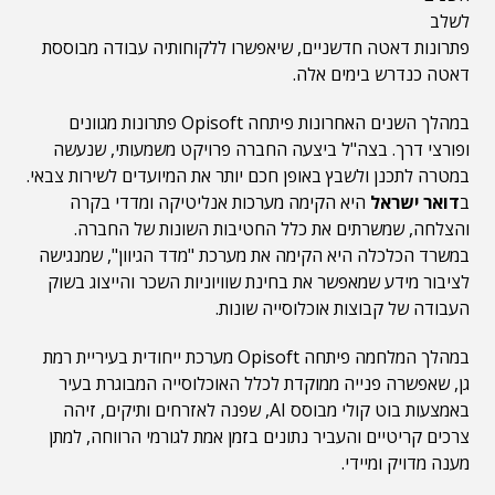
לשלב
פתרונות דאטה חדשניים, שיאפשרו ללקוחותיה עבודה מבוססת
דאטה כנדרש בימים אלה.
במהלך השנים האחרונות פיתחה Opisoft פתרונות מגוונים
ופורצי דרך. בצה"ל ביצעה החברה פרויקט משמעותי, שנעשה
במטרה לתכנן ולשבץ באופן חכם יותר את המיועדים לשירות צבאי.
ב
דואר ישראל
היא הקימה מערכות אנליטיקה ומדדי בקרה
והצלחה, שמשרתים את כלל החטיבות השונות של החברה.
במשרד הכלכלה היא הקימה את מערכת "מדד הגיוון", שמנגישה
לציבור מידע שמאפשר את בחינת שוויוניות השכר והייצוג בשוק
העבודה של קבוצות אוכלוסייה שונות.
במהלך המלחמה פיתחה Opisoft מערכת ייחודית בעיריית רמת
גן, שאפשרה פנייה ממוקדת לכלל האוכלוסייה המבוגרת בעיר
באמצעות בוט קולי מבוסס AI, שפנה לאזרחים ותיקים, זיהה
צרכים קריטיים והעביר נתונים בזמן אמת לגורמי הרווחה, למתן
מענה מדויק ומיידי.