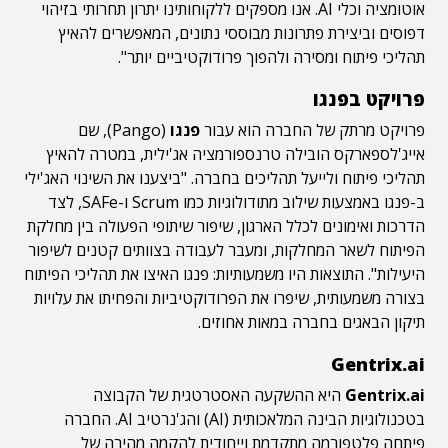
אוטומציה וכלי AI. אנו מספקים ללקוחותינו יתרון תחרותי בזיהוי
דפוסים וביצירת פתרונות מבוססי נתונים, המאפשרים להאיץ
תהליכי פיתוח ומסירה ולהפוך פרודוקטיביים יותר".
פרויקט בפנגו
פרויקט מרתק של החברה הוא עבור
פנגו
(Pango), שם
אייג'לספארקס
הובילה טרנספורמציה אג'ילית, במטרה להאיץ
תהליכי פיתוח ולייעל תהליכים בחברה. "ביצענו את השינוי האג'ילי
ב-פנגו באמצעות שילוב מתודולוגיות כמו Scrum ו-SAFe, לצד
הדרכות ואימונים לכלל הארגון, שיפור שיתופי הפעולה בין מחלקת
הפיתוח לשאר המחלקות, ומעבר לעבודה בצוותים קטנים לשיפור
היעילות". התוצאות היו משמעותיות: פנגו האיצו את תהליכי הפיתוח
בצורה משמעותית, שיפרו את הפרודוקטיביות והפחיתו את עלויות
תיקון הבאגים בחברה במאות אחוזים.
Gentrix.ai
Gentrix.ai
היא ההשקעה האסטרטגית של הקבוצה
בטכנולוגיות הבינה המלאכותית (AI) והג'נרטיב AI. החברה
פיתחה פלטפורמה מתקדמת וייחודית להקמה מהירה של