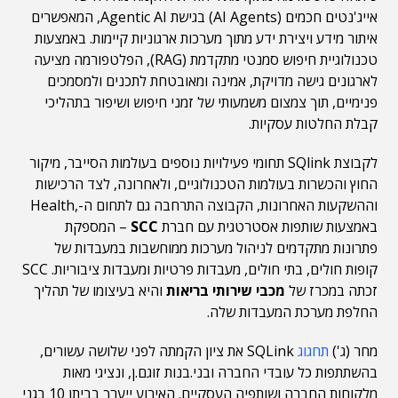
אייג'נטים חכמים (AI Agents) בגישת Agentic AI, המאפשרים
איתור מידע ויצירת ידע מתוך מערכות ארגוניות קיימות. באמצעות
טכנולוגיית חיפוש סמנטי מתקדמת (RAG), הפלטפורמה מציעה
לארגונים גישה מדויקת, אמינה ומאובטחת לתכנים ולמסמכים
פנימיים, תוך צמצום משמעותי של זמני חיפוש ושיפור בתהליכי
קבלת החלטות עסקיות.
לקבוצת SQlink תחומי פעילויות נוספים בעולמות הסייבר, מיקור
החוץ והכשרות בעולמות הטכנולוגיים, ולאחרונה, לצד הרכישות
וההשקעות האחרונות, הקבוצה התרחבה גם לתחום ה-,Health
באמצעות שותפות אסטרטגית עם חברת
SCC
– המספקת
פתרונות מתקדמים לניהול מערכות ממוחשבות במעבדות של
קופות חולים, בתי חולים, מעבדות פרטיות ומעבדות ציבוריות. SCC
זכתה במכרז של
מכבי שירותי בריאות
והיא בעיצומו של תהליך
החלפת מערכת המעבדות שלה.
מחר (ג')
תחגוג
SQLink את ציון הקמתה לפני שלושה עשורים,
בהשתתפות כל עובדי החברה ובני.בנות זוגם.ן, ונציגי מאות
מלקוחות החברה ושותפיה העסקיים. האירוע ייערך בביתן 10 בגני