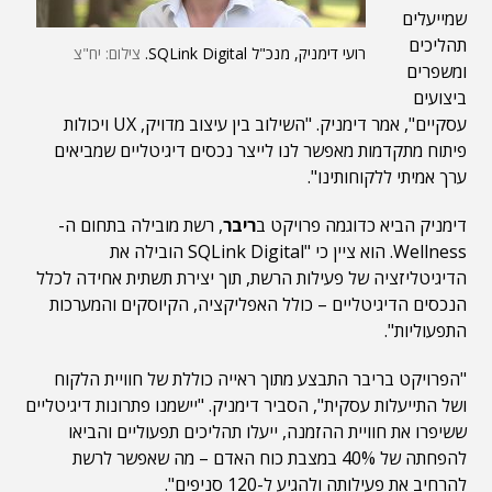
שמייעלים
תהליכים
רועי דימניק, מנכ"ל SQLink Digital.
צילום: יח"צ
ומשפרים
ביצועים
עסקיים", אמר דימניק. "השילוב בין עיצוב מדויק, UX ויכולות
פיתוח מתקדמות מאפשר לנו לייצר נכסים דיגיטליים שמביאים
ערך אמיתי ללקוחותינו".
דימניק הביא כדוגמה פרויקט ב
ריבר
, רשת מובילה בתחום ה-
Wellness. הוא ציין כי "SQLink Digital הובילה את
הדיגיטליזציה של פעילות הרשת, תוך יצירת תשתית אחידה לכלל
הנכסים הדיגיטליים – כולל האפליקציה, הקיוסקים והמערכות
התפעוליות".
"הפרויקט בריבר התבצע מתוך ראייה כוללת של חוויית הלקוח
ושל התייעלות עסקית", הסביר דימניק. "יישמנו פתרונות דיגיטליים
ששיפרו את חוויית ההזמנה, ייעלו תהליכים תפעוליים והביאו
להפחתה של 40% במצבת כוח האדם – מה שאפשר לרשת
להרחיב את פעילותה ולהגיע ל-120 סניפים".