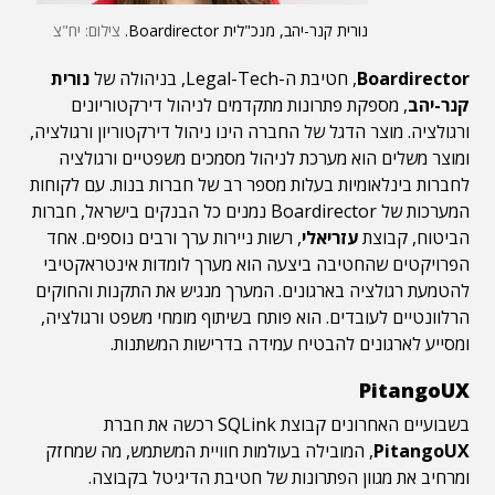
נורית קנר-יהב, מנכ"לית Boardirector.
צילום: יח"צ
Boardirector
, חטיבת ה-Legal-Tech, בניהולה של
נורית
קנר-יהב
, מספקת פתרונות מתקדמים לניהול דירקטוריונים
ורגולציה. מוצר הדגל של החברה הינו ניהול דירקטוריון ורגולציה,
ומוצר משלים הוא מערכת לניהול מסמכים משפטיים ורגולציה
לחברות בינלאומיות בעלות מספר רב של חברות בנות. עם לקוחות
המערכות של Boardirector נמנים כל הבנקים בישראל, חברות
הביטוח, קבוצת
עזריאלי
, רשות ניירות ערך ורבים נוספים. אחד
הפרויקטים שהחטיבה ביצעה הוא מערך לומדות אינטראקטיבי
להטמעת רגולציה בארגונים. המערך מנגיש את התקנות והחוקים
הרלוונטיים לעובדים. הוא פותח בשיתוף מומחי משפט ורגולציה,
ומסייע לארגונים להבטיח עמידה בדרישות המשתנות.
PitangoUX
בשבועיים האחרונים קבוצת SQLink רכשה את חברת
PitangoUX
, המובילה בעולמות חוויית המשתמש, מה שמחזק
ומרחיב את מגוון הפתרונות של חטיבת הדיגיטל בקבוצה.