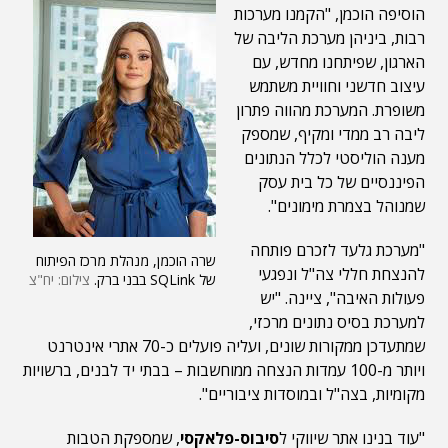
הוסיפה הוכמן, "הקמנו מערכות
רבות, ביניהן מערכת הליבה של
הארגון, שפיתחנו מחדש, עם
עיצוב חדשני וחוויית משתמש
משופרת. המערכת מהווה פתרון
ליבה רב ממדי ומקיף, שמספק
מענה הוליסטי לכלל הנתונים
הפיננסיים של כל בית עסק
שמנוהל בצמרת מימונים".
"מערכת גלעד לזכרם פותחה
שרה הוכמן, מנהלת מרכז הפיתוח
להנצחת חללי צה"ל ונפגעי
של SQLink בבני ברק.
צילום: יח"צ
פעולות האיבה", ציינה. "יש
למערכת בסיס נתונים מרכזי,
שמתעדכן ממקורות שונים, ועליה פועלים כ-70 אתרי אינטרנט
ויותר מ-100 עמדות הנצחה ממוחשבות – בבתי יד לבנים, ברשויות
מקומיות, בצה"ל ובמוסדות ציבוריים".
"עוד בנינו אתר שיווקי ל
סיבוס-פלאקסי
, שמספקת הטבות