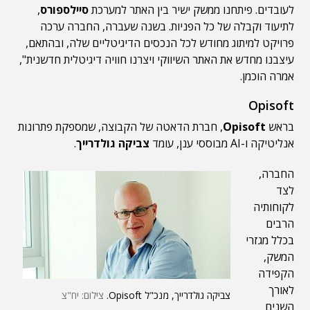
לעובדים. פיתחנו ממשק ישיר בין האתר למערכת
סיילספורס
,
לתיעוד וקבלה של כל הפניות. בשנה שעברה, החברה ערכה
פרויקט למיתוג מחודש לכל הנכסים הדיגיטליים שלה, ובהתאם,
עיצבנו מחדש את האתר השיווקי ויצרנו חוויה דיגיטלית חדשנית",
אמרה הוכמן.
Opisoft
בראש
Opisoft
, חברת הדאטה של הקבוצה, שמספקת פתרונות
אנליטיקה ו-AI מבוססי ענן, עומד
צביקה גולדרייך
.
החברה,
לצד
לקוחותיה
הרבים
בכלל מגזרי
המשק,
הקפידה
לאורך
צביקה גולדרייך, מנכ"ל Opisoft.
צילום: יח"צ
השנים