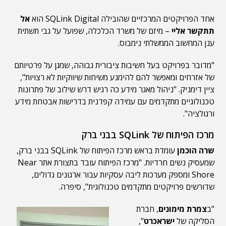
אחד הפרויקטים המרכזיים שהובילה SQLink Digital הוא
אל
תתקשר אליי
– מיזם של משרד הכלכלה, שפועל על גבי תשתית
ענן המחשוב הממשלתי נימבוס.
"מדובר בפרויקט בעל חשיבות ציבורית גבוהה, שמגן על פרטיותם
של אזרחים ומאפשר להם להימנע משיחות שיווקיות לא רצויות",
ציין דימניק. "ניהול מאגר מידע כה רגיש דרש שילוב של פתרונות
טכנולוגיים מתקדמים עם עמידה קפדנית בדרישות אבטחת מידע
ורגולציה".
מרכז הפיתוח של SQLink בבני ברק
שרה הוכמן
עומדת בראש מרכז הפיתוח של SQLink בבני ברק,
שמעסיק נשים חרדיות. "מרכז הפיתוח עובד בתצורת אתר Near
Shore ומספק מערכות ליבה עסקיות עבור ארגונים גדולים,
שדורשים פרויקטים מתקדמים טכנולוגית", סיפרה.
"ב
צמרת מימונים
, חברת
הסליקה של
ישראכרט
",