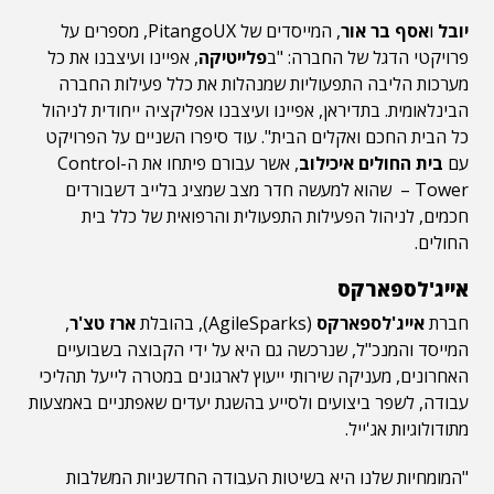
יובל
ו
אסף בר אור
, המייסדים של PitangoUX, מספרים על
פרויקטי הדגל של החברה: "ב
פלייטיקה
, אפיינו ועיצבנו את כל
מערכות הליבה התפעוליות שמנהלות את כלל פעילות החברה
הבינלאומית. בתדיראן, אפיינו ועיצבנו אפליקציה ייחודית לניהול
כל הבית החכם ואקלים הבית". עוד סיפרו השניים על הפרויקט
עם
בית החולים איכילוב
, אשר עבורם פיתחו את ה-Control
Tower – שהוא למעשה חדר מצב שמציג בלייב דשבורדים
חכמים, לניהול הפעילות התפעולית והרפואית של כלל בית
החולים.
אייג'לספארקס
חברת
אייג'לספארקס
(AgileSparks), בהובלת
ארז טצ'ר
,
המייסד והמנכ"ל, שנרכשה גם היא על ידי הקבוצה בשבועיים
האחרונים, מעניקה שירותי ייעוץ לארגונים במטרה לייעל תהליכי
עבודה, לשפר ביצועים ולסייע בהשגת יעדים שאפתניים באמצעות
מתודולוגיות אג'ייל.
"המומחיות שלנו היא בשיטות העבודה החדשניות המשלבות