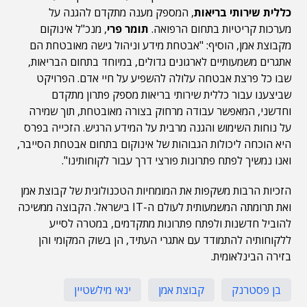
כללית שירותי בריאות
, המספק מענה מתקדם להגנה על
מערכות קריטיות בתחום הרפואה.
תומר פרי
, מנכ"ל אינוקום
מקבוצת אמן, הוסיף: "אבטחת מידע וניהול גישה מאובטחת הם
אתגרים משמעותיים לארגונים גדולים, במיוחד בתחום הבריאות,
שבו כל פרצת אבטחה עלולה להשפיע על חיי אדם. הפרויקט
שביצענו עבור כללית שירותי בריאות מספק פתרון מתקדם
וחדשני, המאפשר עבודה מרחוק בצורה מאובטחת, תוך שמירה
על נוחות השימוש והגנה מרבית על המידע הרגיש. הזכייה בפרס
היא הוכחה ליכולות הגבוהות של אינוקום בתחום אבטחת הסייבר,
ואנו נמשיך לפתח פתרונות פורצי דרך עבור לקוחותינו".
הזכיות הרבות משקפות את המומחיות הטכנולוגית של קבוצת אמן
ואת תרומתה המשמעותית לעולם ה-IT בישראל. הקבוצה ממשיכה
להוביל חדשנות ולפתח פתרונות מתקדמים, במטרה לסייע
ללקוחותיה להתמודד עם אתגרי העתיד, הן בשוק המקומי והן
בזירה הבינלאומית.
בן פסטרנק
קבוצת אמן
ינאי מילשטיין