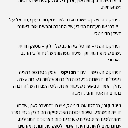
זרוע הפיתוח בקבוצת אמן,
אמן דיגיטל
, קטפה שלוש זכיות
משמעותיות.
הפרויקט הראשון – יישום מעבר לארכיטקטורת ענן עבור
אל על
– שדרג את מערכות המידע של החברה והתאים אותן לאתגרי
העידן הדיגיטלי.
הפרויקט השני – פורטל ציי הרכב של
דלק
– מספק חוויית
משתמש מתקדמת, תוך שיפור משמעותי של ניהול צי הרכב
הארגוני.
הפרויקט השלישי – עבור
הפניקס
– עסק בטרנספורמציה
דיגיטלית, חדשנות במערכות הליבה ופעילויות בשירות עצמי,
מהלך ששדרג באופן משמעותי את תהליכי העבודה של החברה
בתחום הדאטה והביג דאטה.
מיטל קורן
, מנהלת אמן דיגיטל, ציינה: "המעבר לענן, שדרוג
חוויית המשתמש ושיפור יכולות האנליטיקה הם חלק בלתי נפרד
מהתהליכים הדיגיטליים שעוברים כיום הארגונים המובילים.
אנחנו גאים להיות בחזית השינוי, ולספק פתרונות מתקדמים