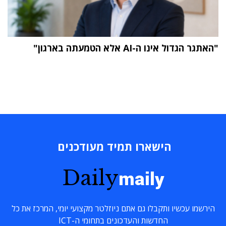
"האתגר הגדול אינו ה-AI אלא הטמעתה בארגון"
הישארו תמיד מעודכנים
Daily
maily
הירשמו עכשיו ותקבלו גם אתם ניוזלטר מקצועי יומי, המרכז את כל
החדשות והעדכונים בתחומי ה-ICT