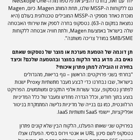
יחד עם זאת, בחרנו להציע את פלטפורמת ה-Netskope One
גם ללקוחות ה-MSSP שלנו, תחת המותג Magen. כיום, Magen
מוכרת כאחד מספקי ה-MSSP המובילים טכנולוגית בעולם (היא
נמצאת במקום ה-63). נטסקופ בחרה לספק את שירותי האבטחה
שלה בישראל באמצעות Magen, ולתת חוויה אבטחה ללקוחות
SMB/SME במודל צריכה משתנה".
תן דוגמה של הטמעת מערכת או מוצר של נטסקופ שאתם
גאים בה. מדוע בחר הלקוח במוצר ובהטמעה שלכם? וכיצד
בחירה זו הובילה למתן פתרון איכותי?
"בחרתי בשני פרויקטים: הראשון – גוף בריאות, מהגדולים
בישראל, שבו נבחרנו כדי לבצע מעבר מתשתיות Proxy ישנות
לפתרון נטסקופ, עבור עשרות אלפי התקנים ומשתמשים. הפרויקט
בוצע בתוך חודש, וכלל הגדרה מחדש ומעבר של כלל המדיניות
הרלוונטית, כמו גם בנייה של מדיניות גלישה המתמקדת בניטור
אפליקציות, יישומי SaaS ותשתיות IaaS.
בפרויקט שני שאותו הפעלנו, הלקוח הבין שלא קונים פתרון
נטסקופ לשם סינון URL או אנטי וירוס בסיסי. הפעלנו אצלו