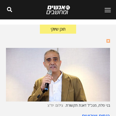
תוכן שיווקי
בני פלח, מנכ"ל דאנת תקשורת.
צילום: יח"צ