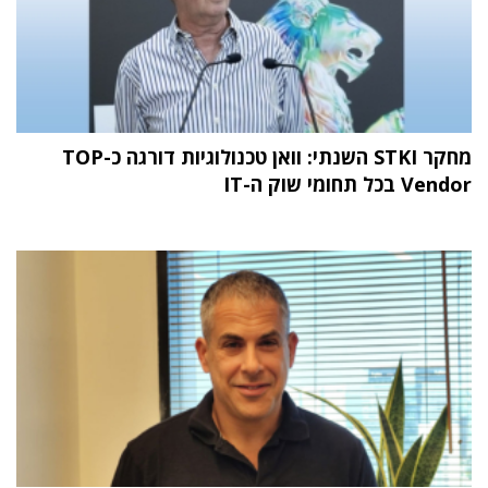
מחקר STKI השנתי: וואן טכנולוגיות דורגה כ-TOP
Vendor בכל תחומי שוק ה-IT