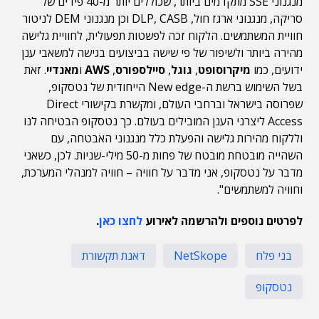
מנגנוני SSE מתקדמים ביותר, שכוללים יותר מ-40 פידים של
סריקה, מנגנוני ארגז חול, DLP, CASB וכן מנגנוני DEM לניטור
חוויית המשתמשים. הלקוח זכה לפשטות תפעולית, לחוויית גלישה
מהירה ביותר ולשיפור של פי שישה בביצועים בגישה למשאבי ענן
ידועים, כמו
מיקרוסופט
,
גוגל
,
סיילספורס
,
AWS
ו
מאנדיי
. זאת
בשל השימוש ברשת ה-New edge הייחודית של נטסקופ,
שפרוסה בישראל וברחבי העולם, ומקשרת בקישורי Direct
Access ליצרני הענן המובילים בעולם. כך נטסקופ הבטיחה לנו
וללקוח מהירות גלישה והפעלת כלל מנגנוני האבטחה, עם
השהייה מובטחת מובטח של פחות מ-50 מילי-שניות. לכן, כשאני
מדבר על נטסקופ, אני מדבר על חוויה – חוויה למנהלי המערכת,
וחוויה למשתמשים".
לפרטים נוספים ולהרשמה לאירוע
לחצו כאן
.
בני פלח
NetSkope
דאנת תקשורת
נטסקופ