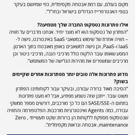
מקום בעולם, עם רמת אבטחה מקסימלית, כפי שמיושם בעיקר
בגופי האנטרפרייז הגדולים בישראל ובחו"ל".
אילו פתרונות נטסקופ החברה שלך מטמיעה?
"הפתרון של נטסקופ הוא לא מוצר יחיד. אנחנו מדברים על חוויה
– חוויה אחרת של שימוש במשאבי SaaS באינטרנט, גישה ל-
IaaS ו-PaaS, וכן גישה למשאבים באופן מאובטח בתוך הארגון.
המסע שאותו עובר הלקוח כולל מרכיבי הגנה, מרכיבי ניטור וכן
מרכיבים שמשפרים את מהירות הגלישה של המשתמש".
מדוע פתרונות אלה טובים יותר מפתרונות אחרים שקיימים
בשוק?
"הסיבה מאוד ברורה עבורנו, ובעיקר עבור לקוחותינו: הפתרון
פשוט עובד. ייתכן שזה נשמע מפתיע, אבל לא מעט פתרונות
בתחום ה-SASE/SSE הם כל כך מורכבים, דורשים מספר ממשקי
עבודה, כמה Agents ואינטגרציות מורכבות. הפלטפורמה והחוויה
שנטסקופ מספקת ללקוחות הן ברורות: שקט תעשייתי , Zero
maintenance, אבטחה ונראות מקסימלית".