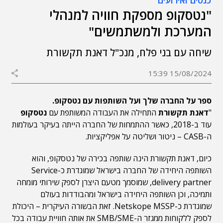
כנסים ואירועים
"נטסקופ מספקת חוויה למנהלי
המערכת ולמשתמשים"
שיחה עם בני פלח, מנכ"ל דאנת תקשורת
15/08/2024 15:39
ספר על החברה שלך ועל השותפות עם נטסקופ.
"
דאנת תקשורת
התחילה את העבודה המשותפת עם
נטסקופ
עוד ב-2018, כאשר ההתמחות של החברה הייתה בעיקר בעולמות
ה-CASB – ניטור ושליטה על אפליקציות.
כיום, דאנת תקשורת הינה שותפה בכירה של נטסקופ, והוא
השותפה היחידה של החברה בישראל שמוגדרת כ-Service
delivery partner, שמוסמך מטעם היצרן לספק שירותי מומחה
ותמיכה, וכן השותפה היחידה בישראל ומהבודדות בעולם
שמוגדרת כ-Netskope MSSP. זאת הבשורה העיקרית – היכולת
לספק ללקוחות ממגזר ה-SMB/SME את אותה חוויית עבודה בכל