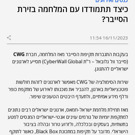
כנסים ואירועים
כיצד תתמודדו עם המלחמה בזירת
הסייבר?
16/11/2023 11:54
בעקבות התגברות תקיפות הסייבר מאז המלחמה, חברת
CWG
(סייבר וול גלובאל – ר"ת CyberWall Global) תסייע לארגונים
ישראליים להתגונן.
שירות הסימולציה של CWG מאפשר לארגונים לזהות חולשות
פוטנציאליות בארגון, להגביר את מוכנותו לאירוע של מתקפת כופר
ודלף מידע אמיתיים, ולתעדף היבטים הטעונים שיפור.
מאז תחילת מלחמת ישראל-חמאס, ארגונים ישראלים רבים נתונים
למתקפות יומיות של גורמים עוינים אנטי-ישראליים המנסים לפגוע
בתשתיות, בעסקים ובכלכלה, ולזרוע טרור ובהלה בציבור
הישראלי. מדובר על תקיפות במתכונת Black Box, כאשר לתוקף