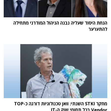
הנחת היסוד שעליה נבנה הניהול המודרני מתחילה
להתערער
מחקר STKI השנתי: וואן טכנולוגיות דורגה כ-TOP
Vendor בכל תחומי שוק ה-IT