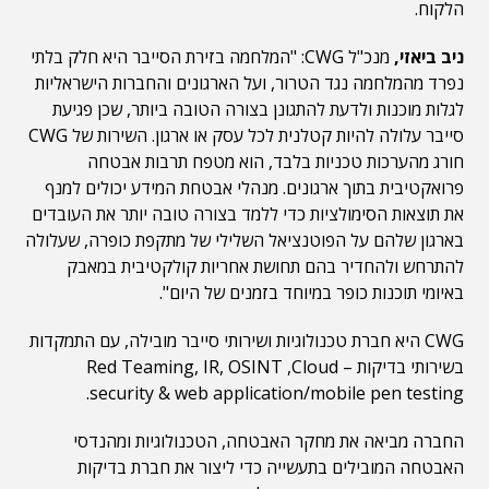
הלקוח.
ניב ביאזי,
מנכ"ל CWG: "המלחמה בזירת הסייבר היא חלק בלתי
נפרד מהמלחמה נגד הטרור, ועל הארגונים והחברות הישראליות
לגלות מוכנות ולדעת להתגונן בצורה הטובה ביותר, שכן פגיעת
סייבר עלולה להיות קטלנית לכל עסק או ארגון. השירות של CWG
חורג מהערכות טכניות בלבד, הוא מטפח תרבות אבטחה
פרואקטיבית בתוך ארגונים. מנהלי אבטחת המידע יכולים למנף
את תוצאות הסימולציות כדי ללמד בצורה טובה יותר את העובדים
בארגון שלהם על הפוטנציאל השלילי של מתקפת כופרה, שעלולה
להתרחש ולהחדיר בהם תחושת אחריות קולקטיבית במאבק
באיומי תוכנות כופר במיוחד בזמנים של היום".
CWG היא חברת טכנולוגיות ושירותי סייבר מובילה, עם התמקדות
בשירותי בדיקות – Red Teaming, IR, OSINT ,Cloud
security & web application/mobile pen testing.
החברה מביאה את מחקר האבטחה, הטכנולוגיות ומהנדסי
האבטחה המובילים בתעשייה כדי ליצור את חברת בדיקות