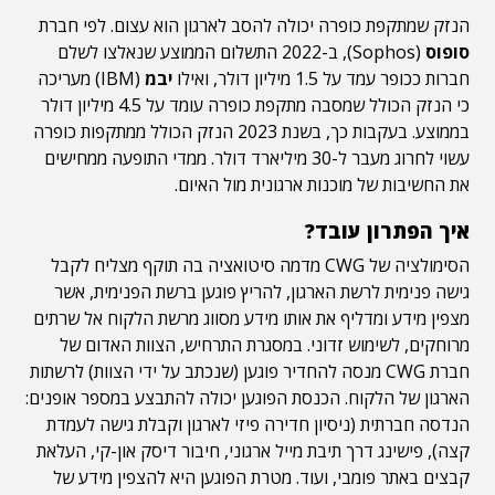
הנזק שמתקפת כופרה יכולה להסב לארגון הוא עצום. לפי חברת
סופוס
(Sophos), ב-2022 התשלום הממוצע שנאלצו לשלם
חברות ככופר עמד על 1.5 מיליון דולר, ואילו
יבמ
(IBM) מעריכה
כי הנזק הכולל שמסבה מתקפת כופרה עומד על 4.5 מיליון דולר
בממוצע. בעקבות כך, בשנת 2023 הנזק הכולל ממתקפות כופרה
עשוי לחרוג מעבר ל-30 מיליארד דולר. ממדי התופעה ממחישים
את החשיבות של מוכנות ארגונית מול האיום.
איך הפתרון עובד?
הסימולציה של CWG מדמה סיטואציה בה תוקף מצליח לקבל
גישה פנימית לרשת הארגון, להריץ פוגען ברשת הפנימית, אשר
מצפין מידע ומדליף את אותו מידע מסווג מרשת הלקוח אל שרתים
מרוחקים, לשימוש זדוני. במסגרת התרחיש, הצוות האדום של
חברת CWG מנסה להחדיר פוגען (שנכתב על ידי הצוות) לרשתות
הארגון של הלקוח. הכנסת הפוגען יכולה להתבצע במספר אופנים:
הנדסה חברתית (ניסיון חדירה פיזי לארגון וקבלת גישה לעמדת
קצה), פישינג דרך תיבת מייל ארגוני, חיבור דיסק און-קי, העלאת
קבצים באתר פומבי, ועוד. מטרת הפוגען היא להצפין מידע של