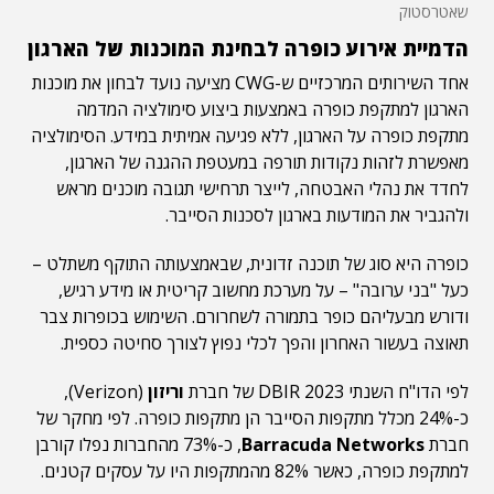
שאטרסטוק
הדמיית אירוע כופרה לבחינת המוכנות של הארגון
אחד השירותים המרכזיים ש-CWG מציעה נועד לבחון את מוכנות
הארגון למתקפת כופרה באמצעות ביצוע סימולציה המדמה
מתקפת כופרה על הארגון, ללא פגיעה אמיתית במידע. הסימולציה
מאפשרת לזהות נקודות תורפה במעטפת ההגנה של הארגון,
לחדד את נהלי האבטחה, לייצר תרחישי תגובה מוכנים מראש
ולהגביר את המודעות בארגון לסכנות הסייבר.
כופרה היא סוג של תוכנה זדונית, שבאמצעותה התוקף משתלט –
כעל "בני ערובה" – על מערכת מחשוב קריטית או מידע רגיש,
ודורש מבעליהם כופר בתמורה לשחרורם. השימוש בכופרות צבר
תאוצה בעשור האחרון והפך לכלי נפוץ לצורך סחיטה כספית.
לפי הדו"ח השנתי DBIR 2023 של חברת
וריזון
(Verizon),
כ-24% מכלל מתקפות הסייבר הן מתקפות כופרה. לפי מחקר של
חברת
Barracuda Networks
, כ-73% מהחברות נפלו קורבן
למתקפת כופרה, כאשר 82% מהמתקפות היו על עסקים קטנים.