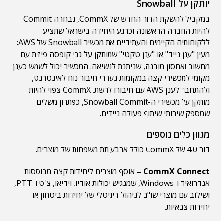
יותקן על Snowball
במקביל להשקת הדור החדש של CommX, נבחרה Commit
להיות החברה הראשונה וכרגע היחידה בישראל שתציע
ללקוחותיה הקיימים והעתידיים את מכשיר Snowball של AWS:
מעין "ענן נייד" או "ענן טקטי" שמותקן על גבי קופסה פיזית עם
מחשוב ואחסון מובנה, שניתנת לנשיאה. המכשיר יכול לשמש כענן
מקומי למכשירי קצה במקומות נעדרי חיבור נוח לאינטרנט,
ולהתחבר לענן AWS עם חיבורו לרשת. CommX צפוי להיות
מותקן על מכשירי ה-Snowball Commit, כפתרון משלים
שמספק שירותי שיתוף פעולה ניידים.
מגוון כלים נוספים
דור 4.0 של CommX כולל ארבע תת משפחות של מוצרים.
CommX Connect –
אוסף מוצרים ליחידות קצה מבוססות
אנדרואיד ו-Windows, שמנגיש יכולות אודיו, וידיאו, צ'ט ו-PTT,
ושילוב עם מוצרי שו"ב לניהול דיגיטלי של יחידות ביטחון או
יחידות צבאיות.