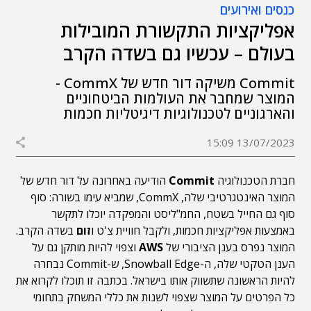
כנסים ואירועים
אפליקציות התקשורת המובילות
בעולם – עכשיו גם בשדה הקרב
Commit משיקה דור חדש של CommX -
המוצר שמחבר את העולמות הביטחוניים
והארגוניים לטכנולוגיות דיגיטליות חכמות
13/07/2023 15:09
חברת הטכנולוגיה
Commit
הודיעה באחרונה על דור חדש של
המוצר האינטגרטיבי שלה, CommX, שמביא עימו בשורה: סוף
סוף גם החייל בשטח, החמ"ליסט והמפקדה יוכלו לתקשר
באמצעות אפליקציות חכמות, ולקבל חוויית צ'ט ו
זום
בשדה הקרב.
המוצר נפרס בענן הציבורי של
AWS
וצפוי להיות מותקן גם על
הענן הטקטי שלה, ה-Snowball Edge, ש-Commit נבחרה
להיות הראשונה שתשווק אותו בישראל. בכתבה זו תוכלו לקרוא את
כל הפרטים על המוצר שצפוי לשנות את כללי המשחק בתחומי