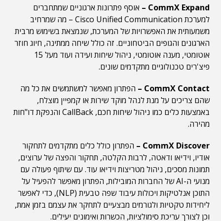
CommX Expand –
אוסף פתרונות ארגוניים שמתחברים
למערכת Cisco Unified Communication – מה שמרחיב
משמעותית את האפשרויות של המערכת, שנמצאת בשימוש מרבית
הארגונים והגופים הביטחוניים. זה כולל שיחה ממתינה, חיוג חוזר
אוטומטי, מענה אוטומטי, ניהול שיחות ועידה ועוד מעל 15
פיצ'רים טכנולוגיים מתקדמים שונים.
СommX Contact –
הפתרון מאפשר למשתמשים את כל מה
שהם צריכים על מנת לנהל מוקד שירות או קמפיין מוצלח,
באמצעות כלים כמו ניהול שיחות חכם, CallBack והנפקת דו"חות
מהירה.
CommX Discover –
הפתרון כולל כלים מתקדמים לתחקור
אודיו, וידיאו ודאטה, לרבות הקלטה, תחקור והפצה של ערוצים,
תמונות מסכים, ניהול מטריצות וידיאו עוד. עם שיתוף פעולה עם
מנועי ה-AI של החברות המובילות, הפתרון מאפשר להפעיל על
התוכן אנלטיקות ויכולות עיבוד שפה טבעית (NLP), כדי לאפשר
ליחידות טקטיות ולגורמים מבצעיים לתחקר את עצמם בזמן אמת,
וכן לצורך עריכת סימולציות, הכשרות ואימונים יעילים.