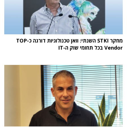
מחקר STKI השנתי: וואן טכנולוגיות דורגה כ-TOP
Vendor בכל תחומי שוק ה-IT