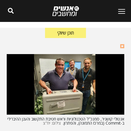
תוכן שיווקי
אנטולי קושניר, סמנכ"ל הטכנולוגיות וראש חטיבת התקשוב והענן ההיברידי
ב-Commit (במרכז התמונה), והפתרון.
צילום: יח"צ