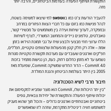
התקשורת ושיתוף הפעולה בעולמות הביטחוניים, והרבה יותר
מזה.
להעביר הודעות צ'ט כמו ב
ווטסאפ
למי שיצאו למשימה בשטח,
לנהל פגישות כמו בזום עם כל חברי הצוות הפזורים במרחב
ובמפקדה, לערוך שיחות ועידה בין משתמשים על מכשירי קשר,
טאבלטים, טלפונים ניידים והמחשב המשרדי, לצרף לשיחות
הללו ערוצי חוזי מבצעי ולבצע שיח על גבי תמונת הוידאו בזמן
אמת – אלה רק חלק קטן מהפעולות שלצוותים טקטיים, חמ"לים,
חפ"קים וארגונים שעובדים עם מערכות תקשורת טקטיות סגורות
נשמעו עד לא מזמן כחלום רחוק. כעת, הן נגישות מתמיד בזכות
4.0 CommX – הדור החדש שמשיקה Commit, שפועלת מאז
2005 בין היתר בעולמות הביטחון והגנת המולדת.
חיבור מרבי לשיא הטכנולוגיה
"בין יתר היכולות שלו, CommX הוא מוצר שמביא למקסימום את
יכולות שיתוף הפעולה והתקשורת של יחידות צבאיות, גופים
ביטחוניים ואבטחתיים וארגונים גדולים – והכול תוך שהוא מעניק
למשתמש חוויה דיגיטלית מתקדמת, שזהה לזו שמאפשרים