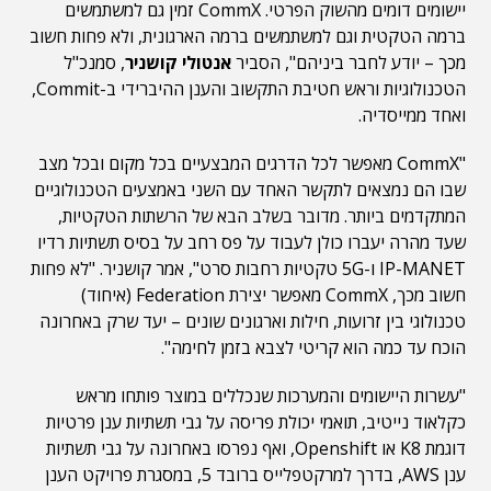
יישומים דומים מהשוק הפרטי. CommX זמין גם למשתמשים
ברמה הטקטית וגם למשתמשים ברמה הארגונית, ולא פחות חשוב
מכך – יודע לחבר ביניהם", הסביר
אנטולי קושניר
, סמנכ"ל
הטכנולוגיות וראש חטיבת התקשוב והענן ההיברידי ב-Commit,
ואחד ממייסדיה.
"CommX מאפשר לכל הדרגים המבצעיים בכל מקום ובכל מצב
שבו הם נמצאים לתקשר האחד עם השני באמצעים הטכנולוגיים
המתקדמים ביותר. מדובר בשלב הבא של הרשתות הטקטיות,
שעד מהרה יעברו כולן לעבוד על פס רחב על בסיס תשתיות רדיו
IP-MANET ו-5G טקטיות רחבות סרט", אמר קושניר. "לא פחות
חשוב מכך, CommX מאפשר יצירת Federation (איחוד)
טכנולוגי בין זרועות, חילות וארגונים שונים – יעד שרק באחרונה
הוכח עד כמה הוא קריטי לצבא בזמן לחימה".
"עשרות היישומים והמערכות שנכללים במוצר פותחו מראש
כקלאוד נייטיב, תואמי יכולת פריסה על גבי תשתיות ענן פרטיות
דוגמת K8 או Openshift, ואף נפרסו באחרונה על גבי תשתיות
ענן AWS, בדרך למרקטפלייס ברובד 5, במסגרת פרויקט הענן