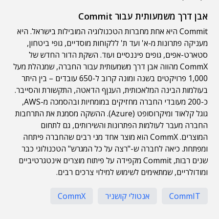
אבן דרך משמעותית עבור Commit
Commit היא אחת מחברות הטכנולוגיה המובילות בישראל. היא
מעניקה פתרונות מ-א' ועד ת' ללקוחות מוסדיים, גופי ביטחון,
סטארט-אפים, גופים פיננסיים ועוד. השקת הדור החדש של
CommX מהווה אבן דרך משמעותית עבור החברה, שמנהלת מעל
1,000 פרויקטים בשנה ומונה קרוב ל-650 עובדים – בין היתר
בעולמות הבינה המלאכותית, הענןף הדאטה, התקשורת והסייבר.
כ-200 מעובדי החברה מחזיקים במומחיות ובהסמכה מ-AWS,
גוגל קלאוד ומיקרוסופט (Azure). ההשקה מסמנת את התרחבות
החברה מעבר לעולמות הפתרונות והשירותים, גם לתחום
המוצרים. CommX הוא מוצר אחד מני רבים שהחברה פיתחה
ומפתחת. כיאה לחברה ש-"רצה על כל המגרש" הטכנולוגי כבר
שנים רבות, Commit מקפידה על פיתוח מוצרים אינטגרטיביים
ומודולריים, שמתאימים לשימוש למילוי צרכים רבים.
CommIT
אנטולי קושניר
CommX