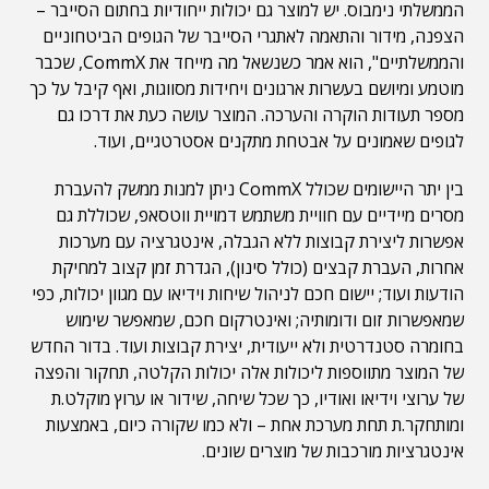
הממשלתי נימבוס. יש למוצר גם יכולות ייחודיות בחתום הסייבר –
הצפנה, מידור והתאמה לאתגרי הסייבר של הגופים הביטחוניים
והממשלתיים", הוא אמר כשנשאל מה מייחד את CommX, שכבר
מוטמע ומיושם בעשרות ארגונים ויחידות מסווגות, ואף קיבל על כך
מספר תעודות הוקרה והערכה. המוצר עושה כעת את דרכו גם
לגופים שאמונים על אבטחת מתקנים אסטרטגיים, ועוד.
בין יתר היישומים שכולל CommX ניתן למנות ממשק להעברת
מסרים מיידיים עם חוויית משתמש דמויית ווטסאפ, שכוללת גם
אפשרות ליצירת קבוצות ללא הגבלה, אינטגרציה עם מערכות
אחרות, העברת קבצים (כולל סינון), הגדרת זמן קצוב למחיקת
הודעות ועוד; יישום חכם לניהול שיחות וידיאו עם מגוון יכולות, כפי
שמאפשרות זום ודומותיה; ואינטרקום חכם, שמאפשר שימוש
בחומרה סטנדרטית ולא ייעודית, יצירת קבוצות ועוד. בדור החדש
של המוצר מתווספות ליכולות אלה יכולות הקלטה, תחקור והפצה
של ערוצי וידיאו ואודיו, כך שכל שיחה, שידור או ערוץ מוקלט.ת
ומותחקר.ת תחת מערכת אחת – ולא כמו שקורה כיום, באמצעות
אינטגרציות מורכבות של מוצרים שונים.