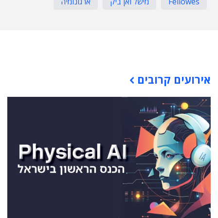
Fellowes
מישל ואן ביק
ארגונומיה
תוכן פרסומי
אירועים קרובים