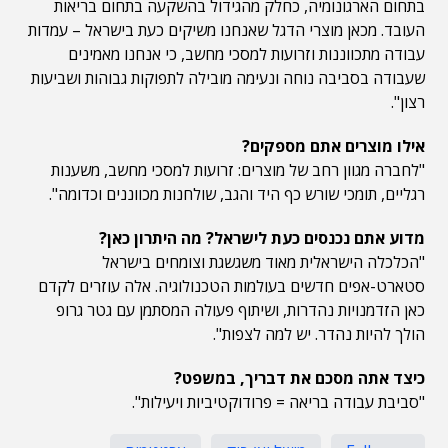
בתחום הארגונומיה, כחלק מהגידול בהשקעה בתחום בריאות
העובד. מכאן מוצרי הדגל שאנחנו משיקים כעת בישראל – עמדות
עבודה מתכווננות וזרועות למסכי מחשב, כי אנחנו מאמינים
שעבודה בסביבה נוחה ונעימה מובילה לתפוקות גבוהות ושביעות
רצון".
אילו מוצרים אתם מספקים?
"לחברה מגוון רחב של מוצרים: זרועות למסכי מחשב, משענות
רגליים, תומכי שורש כף היד והגב, שולחנות מכווננים וכדומה".
מדוע אתם נכנסים כעת לישראל? מה היתרון כאן?
"הכלכלה הישראלית מאוד משגשגת וצומחים בישראל
סטארט-אפים חדשים בעולמות הטכנולוגיה. אלה עוזרים לקדם
כאן הזדמנויות נהדרות, ושיתוף פעולה המסתמן עם גטר גרופ
הולך להיות נהדר. יש למה לצפות".
כיצד אתה מסכם את דבריך, במשפט?
"סביבת עבודה בריאה = פרודוקטיביות ויעילות".