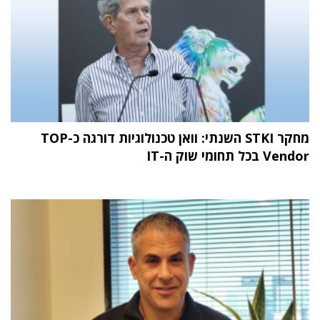
מחקר STKI השנתי: וואן טכנולוגיות דורגה כ-TOP
Vendor בכל תחומי שוק ה-IT