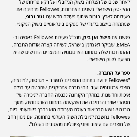
לאחר שנים של הצלחה בשוק הגלובלי ועל רקע פריחתו של
ההיי-טק הישראלי בשנים האחרונות, Fellowes מרחיבה את
פעילותה לארץ, בזכות שיתוף פעולה חדש עם
גטר גרופ
,
שמתמחה בייצוג בלעדי של ספקים בינלאומיים בשוק המקומי.
פגשנו את
מישל ואן ביק
, מנכ"ל פעילות Fellowes באסיה וב-
EMEA, שביקר לא מזמן בישראל, לשיחה קצרה אודות החברה,
ההתרחבות שלה בתחום הארגונומיה והמוצרים החדשים שהיא
מציעה לשוק הישראלי.
ספר על החברה.
"Fellowes ידועה בתחום המוצרים למשרד – מגרסות, למינציה,
מוצרי ארגונומיה ועוד. זוהי חברה אמריקנית, שחרטה על דגלה
איכות וחדשנות. במהלך הקורונה נכנסה החברה למכירה של
מטהרי אוויר והרחיבה את השקעתה בתחום הארגונומיה, מתוך
הבנה שנושא הבריאות בעולם העבודה הוא נדבך משמעותי. כיום,
Fellowes נחשבת למובילת השוק העולמי בתחומה, עם מגוון רחב
של מוצרים עם עיצוב ופונקציונליות מהטובים בעולם".