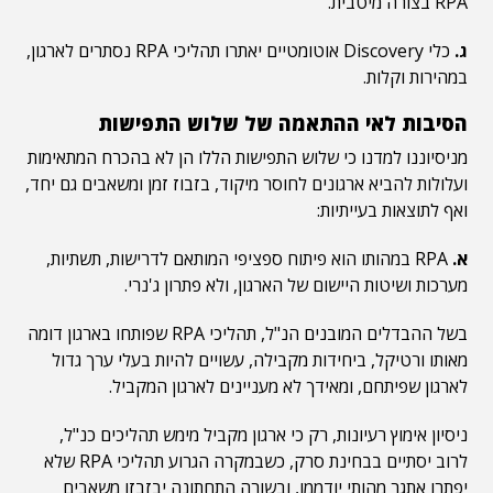
RPA בצורה מיטבית.
ג.
כלי Discovery אוטומטיים יאתרו תהליכי RPA נסתרים לארגון,
במהירות וקלות.
הסיבות לאי ההתאמה של שלוש התפישות
מניסיוננו למדנו כי שלוש התפישות הללו הן לא בהכרח המתאימות
ועלולות להביא ארגונים לחוסר מיקוד, בזבוז זמן ומשאבים גם יחד,
ואף לתוצאות בעייתיות:
א.
RPA במהותו הוא פיתוח ספציפי המותאם לדרישות, תשתיות,
מערכות ושיטות היישום של הארגון, ולא פתרון ג'נרי.
בשל ההבדלים המובנים הנ"ל, תהליכי RPA שפותחו בארגון דומה
מאותו ורטיקל, ביחידות מקבילה, עשויים להיות בעלי ערך גדול
לארגון שפיתחם, ומאידך לא מעניינים לארגון המקביל.
ניסיון אימוץ רעיונות, רק כי ארגון מקביל מימש תהליכים כנ"ל,
לרוב יסתיים בבחינת סרק, כשבמקרה הגרוע תהליכי RPA שלא
יפתרו אתגר מהותי יודממו, ובשורה התחתונה יבזבזו משאבים