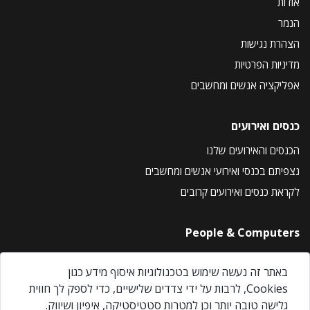
אודות
הנמר
הצהרת נגישות
מדיניות הפרטיות
אפליקציה אנשים ומחשבים
כנסים ואירועים
הכנסים והאירועים שלנו
נצפיתם בכנסי ואירועי אנשים ומחשבים
לקראת כנסים ואירועים קרובים
People & Computers
About Us
באתר זה נעשה שימוש בטכנולוגיות איסוף מידע כגון
Privacy Policy
Cookies, לרבות על ידי צדדים שלישיים, כדי לספק לך חווית
Contact Us
גלישה טובה יותר וכן למטרות סטטיסטיקה, איפיון ושיווק.