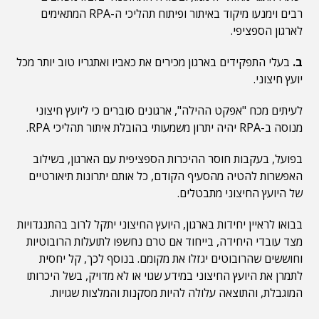
רבים וימנעו מיקוד באיתור ופיתוח תהליכי ה-RPA המתאימים
לארגון הספציפי.
ב.
בעלי התפקידים בארגון מכירים את כאביו ואתגריו טוב יותר מכל
יועץ חיצוני.
לעיתים מכח "אפקט ההילה", ארגונים סוברים כי ליועץ חיצוני
מנוסה ב-RPA יהיה יתרון משמעותי בהובלת איתור תהליכי RPA.
בפועל, בעקבות חוסר ההיכרות הספציפית עם הארגון, בשילוב
האפשרות להטיה מהסעיף הקודם, כל אותם יתרונות תיאורטיים
של היועץ החיצוני מתבטלים.
בבואו לראיין יחידות בארגון, היועץ החיצוני יתקל לרוב בהתנגדויות
מצד עובדי היחידה, בייחוד אם טרם נחשפו לתועלות הרובוטיות
וחוששים שהרובוטים יגזלו את מקומם. בנוסף לכך, קל יחסית
לתמרן את היועץ החיצוני במידע שגוי או לא מדויק, בשל היכרותו
המוגבלת, והתוצאה עלולה להיות מסקנות והמלצות שגויות.