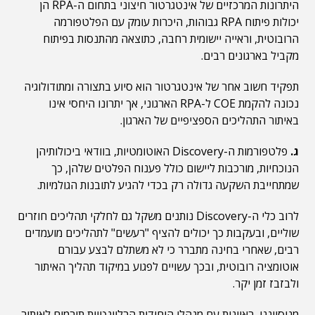
היתרונות המרכזיים של אינטגרטור חיצוני בתחום ה-RPA הן
יכולות פיתוח RPA גבוהות, היכרות עומק עם הפלטפורמה
הרובוטית, וראייה יישומית רחבה, כתוצאה מהתנסות בפיתוח
מקביל בארגונים רבים.
תפקיד חשוב אחר של אינטגרטור הוא סיוע בתצורה ומתודולוגיה
נכונה להקמת COE ל-RPA הארגוני, אך יתרונו היחסי אינו
באיתור התהליכים הספציפיים של הארגון.
ג.
פלטפורמות ה-Discovery האוטומטיות, בוודאי ביכולותיהן
הנוכחיות, מורכבות ליישום כולל פענוח הפלטים שלהן, כך
שמתחייבת השקעה גדולה רק בכדי להגיע לתובנות הגולמיות.
לרוב כלי ה-Discovery נותנים משקל גם לחלקי תהליכים חוזרים
שוליים, ובעקבות כך יכולים להציף "רעשים" לתהליכים מועמדים
רבים, שאחרי בחינה מתברר כי לא משתלם לבצע עבורם
אוטומציה רובוטית, ובכך עשויים לפגוע במיקוד תהליך האיתור
ולבזבז זמן יקר.
מניסיוננו, ראיונות עם מנהלי היחידות הרלוונטיות תורמים לאיתור