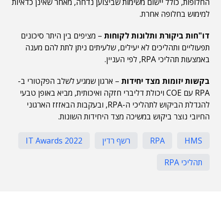
החלופות, כולל יישום משימות שביצוען נדחה, מאחר שאינן כדאיות
למימוש בחלופה אחרת.
דו"חות ביקורת ותלונות לקוחות
– מציפים בין היתר סיכונים
תפעוליים ותהליכים לא יעילים, שלעיתים ניתן לתת להם מענה
באמצעות תהליכי RPA, לפי העניין.
בקשות יזומות מצד יחידות
– ארגון שמגיע לשלב הפקטורי ב-
RPA עם COE ויכולת דליברי חזקה ואיכותית, מביא באופן טבעי
להגדלת הביקוש לתהליכי ה-RPA, ובעקבות הבאזזז הארגוני
החיובי נוצר ביקוש במשיכה מצד היחידות השונות.
HMS
RPA
רשף רדין
IT Awards 2022
תהליכי RPA
תוכן פרסומי