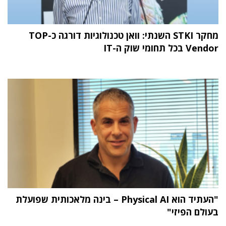
מחקר STKI השנתי: וואן טכנולוגיות דורגה כ-TOP
Vendor בכל תחומי שוק ה-IT
"העתיד הוא Physical AI – בינה מלאכותית שפועלת
בעולם הפיזי"