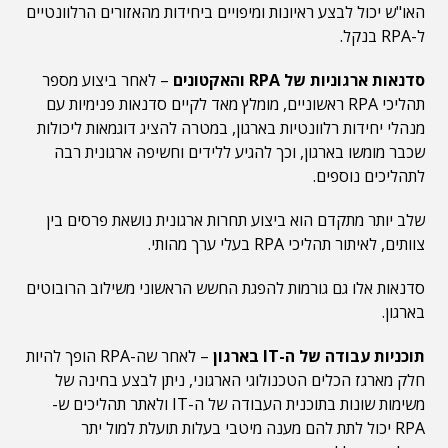
האו"ש יכול לבצע ראיונות ומיפויים ביחידות מהאזורים הרלוונטיים
ל-RPA בנקל.
סדנאות ארגוניות של RPA והאקטונים
– לאחר ביצוע מספר
תהליכי RPA ראשוניים, מומלץ מאד לקיים סדנאות פנימיות עם
מנהלי יחידות רלוונטיות בארגון, במטרה להציג דוגמאות ליכולות
שכבר מומשו בארגון, וכך להגיע ללידים וחשיפה ארגונית רבה
לתהליכים נוספים.
שלב יותר מתקדם הוא ביצוע תחרות ארגונית נושאת פרסים בין
צוותים, לאיתור תהליכי RPA בעלי ערך מהותי.
סדנאות אלו גם גורמות להפגת החשש הראשוני משילוב הרובוטים
בארגון.
תוכניות עבודה של ה-IT בארגון
– לאחר שה-RPA הופך להיות
חלק מארגז הכלים הטכנולוגי הארגוני, ניתן לבצע בחינה של
משימות שונות בתוכנית העבודה של ה-IT ולאתר תהליכים ש-
RPA יכול לתת להם מענה מיטבי בעלות תועלת למול יתר