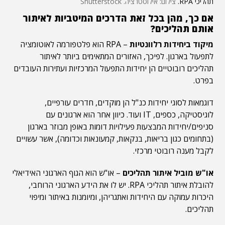
תהליכי RPA.
צילום: אילוסטרציה. Shutterstock
אם כך, מהן בכל זאת הדרכים המיטביות לאיתור
אותם תהליכים?
מיקוד ביחידות רלוונטיות
– RPA הוא פלטפורמה לאוטומציה
לתפעול בארגון. לפיכך, האזורים המתאימים ביותר לאיתור
תהליכים רובוטיים הן יחידות התפעול המרכזיות ועתירות העובדים
בפרט.
דוגמאות לסוגי יחידות כנ"ל הן מוקדים, חדרים עורפיים,
לוגיסטיקה, כספים, IT ועוד. כיוון אחר הוא ארגונים עם
סניפים/יחידות המבצעות פעילויות דומות באופן מבוזר בארגון
(בתחומים כגון בריאות, בנקאות, קמעונאות וכדומה), אשר עשויים
לקבל מענה רובוטי מרכזי.
או"ש מוביל איתור תהליכים
– או"ש הוא הגוף הארגוני האידיאלי
להובלת איתור תהליכי RPA. יש לו את הידע הארגוני הרוחבי,
היכרות עמוקה עם היחידות ואתגריהן, ומיומנות באיתור ומיפוי
תהליכים.