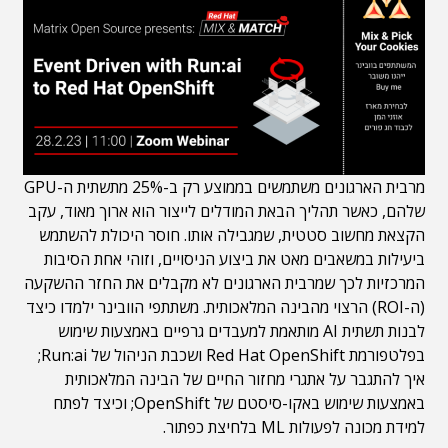
מרבית הארגונים משתמשים בממוצע רק ב-25% מתשתית ה-GPU
שלהם, כאשר תהליך הבאת המודלים לייצור הוא ארוך מאוד, עקב
הקצאת מחשוב סטטית, שמגבילה אותו. חוסר היכולת להשתמש
ביעילות במשאבים מאט את ביצוע הניסויים, וזוהי אחת הסיבות
המרכזיות לכך שמרבית הארגונים לא מקבלים את החזר ההשקעה
(ה-ROI) הרצוי מהבינה המלאכותית. משתתפי הוובינר ילמדו כיצד
לבנות תשתית AI מותאמת למעבדים גרפיים באמצעות שימוש
בפלטפורמת Red Hat OpenShift ושכבת הניהול של Run:ai;
איך להתגבר על אתגרי מחזור החיים של הבינה המלאכותית
באמצעות שימוש באקו-סיסטם של OpenShift; וכיצד לפתח
למידת מכונה לפעולות ML בלחיצת כפתור.