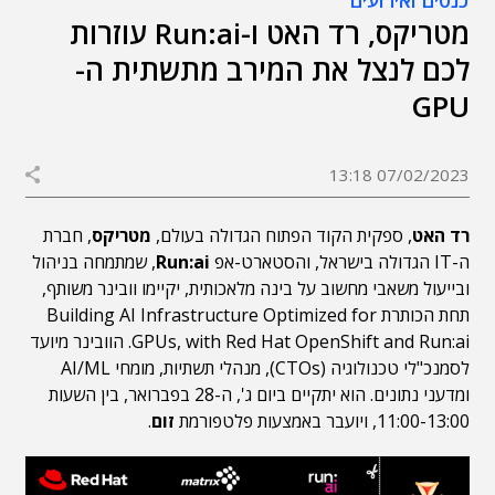
כנסים ואירועים
מטריקס, רד האט ו-Run:ai עוזרות
לכם לנצל את המירב מתשתית ה-
GPU
07/02/2023 13:18
רד האט
, ספקית הקוד הפתוח הגדולה בעולם,
מטריקס
, חברת
ה-IT הגדולה בישראל, והסטארט-אפ
Run:ai
, שמתמחה בניהול
ובייעול משאבי מחשוב על בינה מלאכותית, יקיימו וובינר משותף,
תחת הכותרת Building AI Infrastructure Optimized for
GPUs, with Red Hat OpenShift and Run:ai. הוובינר מיועד
לסמנכ"לי טכנולוגיה (CTOs), מנהלי תשתיות, מומחי AI/ML
ומדעני נתונים. הוא יתקיים ביום ג', ה-28 בפברואר, בין השעות
11:00-13:00, ויועבר באמצעות פלטפורמת
זום
.