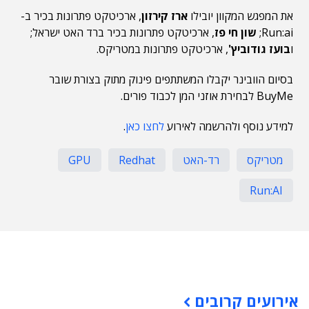
את המפגש המקוון יובילו
ארז קירזון
, ארכיטקט פתרונות בכיר ב-
Run:ai;
שון חי פז
, ארכיטקט פתרונות בכיר ברד האט ישראל;
ו
בועז גודוביץ'
, ארכיטקט פתרונות במטריקס.
בסיום הוובינר יקבלו המשתתפים פינוק מתוק בצורת שובר
BuyMe לבחירת אוזני המן לכבוד פורים.
למידע נוסף ולהרשמה לאירוע
לחצו כאן
.
מטריקס
רד-האט
Redhat
GPU
Run:AI
תוכן פרסומי
אירועים קרובים