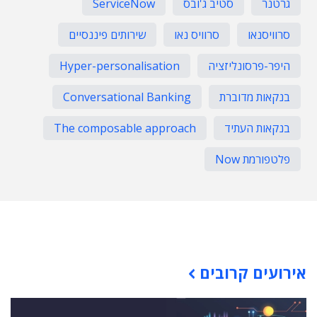
גרטנר
סטיב ג'ובס
ServiceNow
סרוויסנאו
סרוויס נאו
שירותים פיננסיים
היפר-פרסונליזציה
Hyper-personalisation
בנקאות מדוברת
Conversational Banking
בנקאות העתיד
The composable approach
פלטפורמת Now
תוכן פרסומי
אירועים קרובים