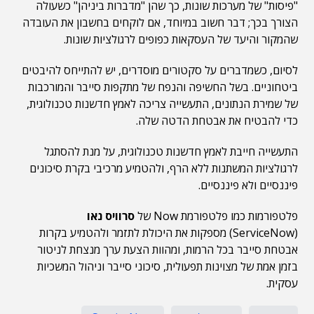
"פיסות" של מערכות שונות, כך שהן "מדברות ביניהן" כשעולה
הצורך בכך; דבר חשוב במיוחד, אם לוקחים בחשבון את העובדה
שהמקור והיעד של העסקאות כפופים לרגולציות שונות.
לסיום, כשמדברים על סקטורים מוסדרים, יש להתייחס להיבטים
ביטחוניים. בשל החשיפה והנפח של מתקפות סייבר והמורכבות
של שמירת הנתונים, התעשייה צריכה לאמץ חדשנות טכנולוגית,
כדי להבטיח את אבטחת הדטה שלה.
התעשייה חייבת לאמץ חדשנות טכנולוגית, על מנת להסתגל
לרגולציות המשתנות ללא הרף, ולהטמיע מרכיבי בקרת סיכונים
פיננסיים ולא פיננסיים.
פלטפורמות כמו פלטפורמת Now של
סרוויס נאו
(ServiceNow) מספקות את היכולת לתזמר ולהטמיע בקרות
אבטחת סייבר בכל הרמות, ומהוות הצעת ערך מנצחת לניטור
בזמן אמת של מצוינות תפעולית, סיכוני סייבר וניהול המשכיות
עסקית.