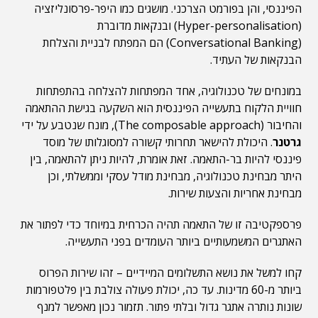
הפיננסי, והן בפורמט הצרכני. מושגים כמו היפר-פרסונליזציה
(Hyper-personalisation) ובנקאות מדוברת
(Conversational Banking) הם המפתח לבניית והצלחת
הבנקאות של העתיד.
במונחים של טכנולוגיה, אחד המפתחות להצלחה בהתפתחות
חוויית הלקוח בתעשייה הפיננסית הוא השקעה בגישת ההתאמה
והחיבור (The composable approach), מונח שנטבע על ידי
גרטנר
. היכולת להישאר תחרותי קשורה למסוגלותו של מוסד
פיננסי להיות בר-התאמה. זאת אומרת, להיות ניתן להתאמה, בין
היתר מבחינת טכנולוגיה, מבחינת מודל עסקי וממשלתי, וכן
מבחינת אחריות והצעות שירות.
פרספקטיבה זו של התאמה תהיה הכרחית במיוחד כדי לפתור את
האתגרים המשמעותיים ביותר העומדים בפני התעשייה.
קחו למשל את נושא התשלומים המיידיים – זהו שירות הפרוס
ביותר מ-60 מדינות. עד כה, יכולת פעולה צולבת בין פלטפורמות
שונות נותרה אתגר גדול ובלתי פתור. תזמור נכון מאפשר למנף