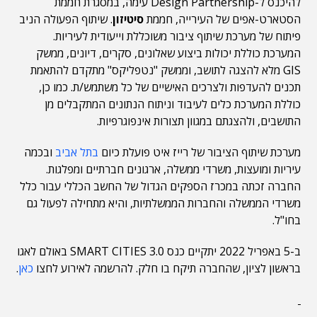
להיכנס ל-Design Partnership עימה, במסגרת חממת
הסטארט-אפים של העירייה, חממת
סיטיזון
. שיתוף הפעולה הניב
פיתוח של מערכת שיתוף ציבור משוכללת וייעודית לעיריות.
המערכת כוללת יכולות ביצוע שאלונים, סקרים, דיונים, ממשק
GIS מלא להצגה לתושב, וממשק "נטפליקס" מתקדם להתאמת
תכנים להעדפות ולצרכים האישיים של כל משתמש/ת. כמו כן,
כוללת המערכת כלים לעיבוד וניתוח הנתונים המתקבלים מן
התושבים, ולהצגתם במגוון תצורות אינפוגרפיות.
מערכת שיתוף הציבור של רייז איט פועלת כיום
בתל אביב
ובכמה
עיריות ומועצות, משרדי ממשלה, ארגונים חברתיים ומפלגות.
החברה זכתה במכרז הספקים הגדול של החשב הכללי עבור כלל
משרדי הממשלה והחברות הממשלתיות, והיא מתחילה לפעול גם
בחו"ל.
ב-5 באפריל 2022 יתקיים כנס SMART CITIES 3.0 באולם לאגו
בראשון לציון, שהחברה תיקח בו חלק. להרשמה לאירוע לחצו
כאן
.