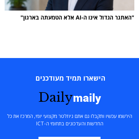
"האתגר הגדול אינו ה-AI אלא הטמעתה בארגון"
הישארו תמיד מעודכנים
Daily
maily
הירשמו עכשיו ותקבלו גם אתם ניוזלטר מקצועי יומי, המרכז את כל
החדשות והעדכונים בתחומי ה-ICT