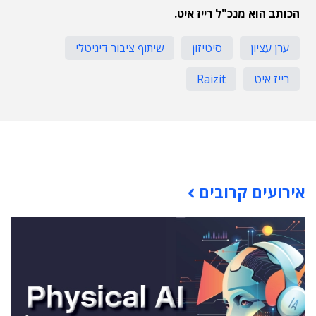
הכותב הוא מנכ"ל רייז איט.
ערן עציון
סיטיזון
שיתוף ציבור דיגיטלי
רייז איט
Raizit
תוכן פרסומי
אירועים קרובים