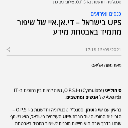
טכנולוגיה וחדשנות ב-O.P.S.I. צילום: ניב כהן
כנסים ואירועים
UPS בישראל – די.אן.איי של שיפור
מתמיד באבטחת מידע
15/03/2021 17:18
מאת משה אליאס
סימולייט
(Cymulate) ו-O.P.S.I, גאות להיות בין הזוכים ב-IT
Awards של
אנשים ומחשבים
.
בראיון עם
שי גוטמן
, סמנכ"ל טכנולוגיה וחדשנות ב-O.P.S.I –
הזכיינית המורשה של חברת
UPS
העולמית בישראל, הוא משתף
אותנו בדרך שבה הוא מיישם תוכנית לשיפור מתמיד באבטחת