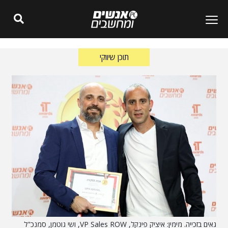
תוכן שיווקי
גאים בזכייה. מימין: איציק פינקל, VP Sales ROW, ושי גוטמן, סמנכ"ל