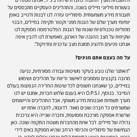
ולהשבחת מערך ההגנה. כחברת שילוח בינ"ל, אנחנו מטפלים
בעשרות מיליוני מיילים בשנה, והתהליכים העסקיים מתבססים על
תעבורת מידע משמעותית. סימולייט עזרה לנו לבנות ולטייב באופן
יומיומי מערך שלם של הגנות מפני וקטור תקיפה במיילים, הבנוי
מחוליות טכנולוגיות שונות של הגנות. הפלטרפומה מספקת לנו
שקיפות על מצב ההגנה של הארגון, מאפשרת לנו להבין איפה
אנחנו פגיעים ולהציג תמונת מצב עדכנית ומדויקת".
על מה בעצם אתם מגינים?
"האתגר שלנו נובע בעיקר משיטות עבודה מסורתיות, נגיעה
מרובה בקבצים ומסמכים לאישור ודיווח על תהליכים ושימוש
במיילים, כך שאנחנו חשופים לכל שיטות החדירה הנפוצות בעולם
הסייבר. בנוסף, O.P.S.I היא בעצם שלוש חברות, אמנם יש לנו
מערך תשתיות ואבטחת מידע משותף, אבל התהליכים והיישומים
שמשרתים כל חברה שונים מאוד. לדוגמה, לחברה אחת יש
שרשרת אספקה מורכבת ומסועפת, וחברה שנייה היא צרכנית
גדולה של מיילים. לכל אחת מהחברות משטח התקפה שונה. כאן
הגמישות של סימולייט והכיסוי הרחב שהיא מספקת באים לידי