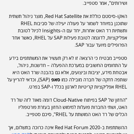
ושירותים", אמר סטפייב.
האקו-סיסטם כוללת את Red Hat Satellite, מוצר ניהול תשתית
שתוכנן במיוחד לשמור על פעולה יעילה של סביבות RHEL
ותשתיות רד האט אחרות, יחד עם ה-Insights לכיול לטובת
אפליקציות, לדוגמה לטובת פעילות SAP על RHEL, כאשר אחד
הפרופילים מיועד עבור SAP.
סטפייב מבטיח כי הרצאה זו לא רק תעשיר את המשתתפים בידע
על התחומים החשובים במערכת ההפעלה – חדשנות, ניהול,
אבטחת מידע, יציבות וביצועים, אלא גם בהבנה שרד האט היא
שותפה חזקה של חברה מובילה כמו
סאפ
(SAP), וכדאי להריץ על
RHEL אפליקציות קריטיות לארגון בכלל ו-SAP בפרט.
"החזון של SAP בפיתוח Cloud-Native דומה מאוד לזה של רד
האט, ושתי החברות פועלות למימוש החזון בעזרת פורטפוליו
הכלים של רד האט המושתת על RHEL", סיכם סטפייב.
ההשתתפות ב-Red Hat Forum 2020 אינה כרוכה בתשלום, אך