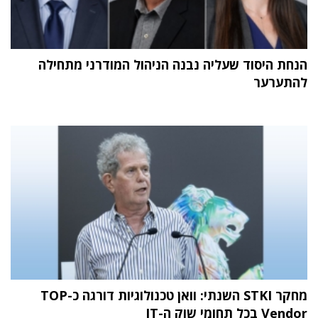
הנחת היסוד שעליה נבנה הניהול המודרני מתחילה
להתערער
מחקר STKI השנתי: וואן טכנולוגיות דורגה כ-TOP
Vendor בכל תחומי שוק ה-IT