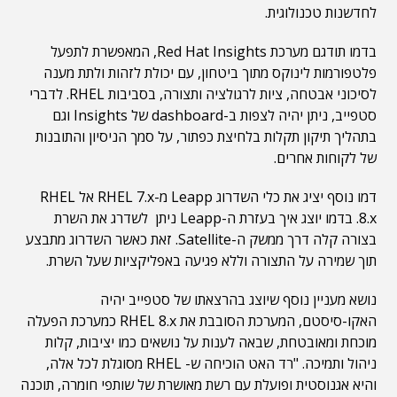
לחדשנות טכנולוגית.
בדמו תודגם מערכת Red Hat Insights, המאפשרת לתפעל
פלטפורמות לינוקס מתוך ביטחון, עם יכולת לזהות ולתת מענה
לסיכוני אבטחה, ציות לרגולציה ותצורה, בסביבות RHEL. לדברי
סטפייב, ניתן יהיה לצפות ב-dashboard של Insights וגם
בתהליך תיקון תקלות בלחיצת כפתור, על סמך הניסיון והתובנות
של לקוחות אחרים.
דמו נוסף יציג את כלי השדרוג Leapp מ-RHEL 7.x אל RHEL
8.x. בדמו יוצג איך בעזרת ה-Leapp ניתן לשדרג את השרת
בצורה קלה דרך ממשק ה-Satellite. זאת כאשר השדרוג מתבצע
תוך שמירה על התצורה וללא פגיעה באפליקציות שעל השרת.
נושא מעניין נוסף שיוצג בהרצאתו של סטפייב יהיה
האקו-סיסטם, המערכת הסובבת את RHEL 8.x כמערכת הפעלה
מוכחת ומאובטחת, שבאה לענות על נושאים כמו יציבות, קלות
ניהול ותמיכה. "רד האט הוכיחה ש- RHEL מסוגלת לכל אלה,
והיא אגנוסטית ופועלת עם רשת מאושרת של שותפי חומרה, תוכנה