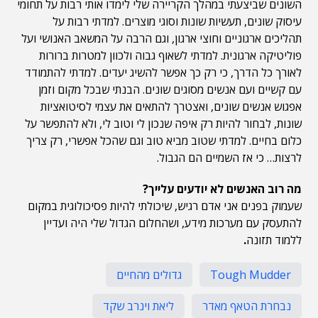
השונים שביצעתי במהלך הקריירה שלי לימדו אותי רבות על תחומי
עיסוק שונים, תעשיות שונות וסוגי מוצרים. למדתי רבות על
תהליכים ארגוניים וחוצי ארגון, וגם הרבה על המשאב האנושי ועל
פוליטיקה ארגונית. למדתי לשאוף גבוה ולכוון למטרות ברורות
לאורך כל הדרך, כי רק כך אפשר להשיג יעדים. למדתי להתמודד
עם קשיים ועם אנשים מסוגים שונים. הבנתי שבכל מקום וזמן
אפגוש אנשים שונים, ואצטרך להתאים את עצמי לסיטואציות
שונות, לבחור להיות רק איפה שנכון לי וטוב לי, ולא להתפשר על
כלום בחיים. למדתי שטוב מביא טוב וגם שהכל אפשרי, רק צריך
לרצות… כי אז השמיים הם הגבול.
מה רוב האנשים לא יודעים עלייך?
שעמוק בפנים אני אדם רגיש, שיכולתי להיות פסיכולוגית במקום
להתעסק עם מערכות מידע, ושהחלום הגדול שלי היה ועדיין
ללמוד תזונה
.
Tough Mudder
גדולים מהחיים
נבחרת הטאף מאדר
ליאת וינרב שקד