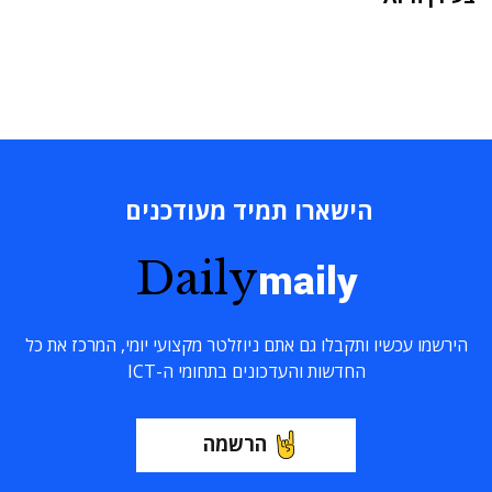
הישארו תמיד מעודכנים
Daily
maily
הירשמו עכשיו ותקבלו גם אתם ניוזלטר מקצועי יומי, המרכז את כל
החדשות והעדכונים בתחומי ה-ICT
הרשמה