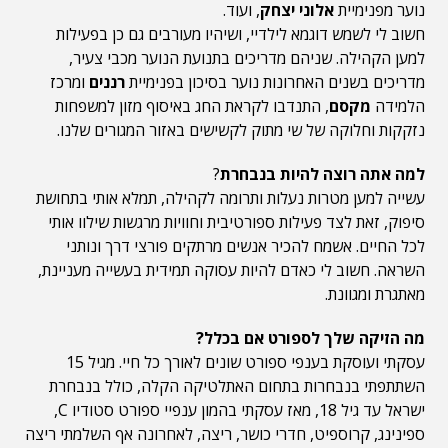
נוער מפנימיית
אלוני יצחק
, ועוד.
חשוב לי לשמש דוגמא לילדיי, ושיהיו מעורבים גם כן בפעילות
למען הקהילה. שניהם מדריכים בתנועת הנוער מכבי צעיר,
מדריכים בשנים האחרונות נוער בסיכון בפנימיית
רננים
ומרכז
הלמידה
מקסם
, התנדבו לקראת החג באיסוף מזון למשפחות
נזקקות וחלוקה של שי מתוק לקשישים באזור המגורים שלנו.
למה אתה רוצה להיות בנבחרת
?
עשייה למען מטרות נעלות ותרומה לקהילה, תמלא אותי בתחושת
סיפוק, זאת לצד פעילות ספורטיבית וחוויות מרגשות שילוו אותי
לכל החיים. אשמח להכיר אנשים מרתקים פורצי דרך ונותני
השראה. חשוב לי כאדם להיות עסוקה תמידית בעשייה מעניינת,
מאתגרת ומגוונת.
מה הזיקה שלך לספורט אם בכלל?
עסקתי ועוסקת בענפי ספורט שונים לאורך כל חיי. מגיל 15
השתתפתי בנבחרות בתחום האתלטיקה הקלה, כולל בנבחרת
ישראל עד גיל 18, מאז עסקתי בהמון ענפיי ספורט סטודיו C,
ספינינג, קרוספיט, חדרי כושר, ריצה, לאחרונה אף השלמתי ריצה