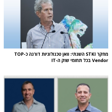
מחקר STKI השנתי: וואן טכנולוגיות דורגה כ-TOP
Vendor בכל תחומי שוק ה-IT