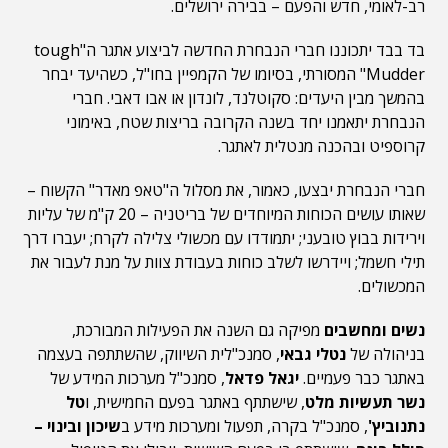
רב-לאומי, חדש והפעם – בבירה ירושלים.
בד בבד יתכוננו חברי הנבחרת החדשה לביצוע אתגר ה"tough
Mudder" המסורתי, בסיומו של הקמפיין בחו"ל, כשהיעד יבחר
בהמשך מבין היעדים: סקוטלנד, לונדון או אבו דאבי. חברי
הנבחרת יתאמנו יחד בשנה הקרובה בריצות שטח, באימוני
קרוספיט ובהכנה מנטלית לאתגר.
חברי הנבחרת יבצעו, כאמור, את מסלול ה"טאפ מאדר" הקשוח –
שאותו עושים הכוחות המיוחדים של בריטניה – 20 ק"מ של עליות
וירידות בבוץ טובעני; יתמודדו עם מכשולי צלילה לקרח; יעברו דרך
תילי חשמל; ויידרשו לשלב כוחות בעבודת צוות על מנת לעבור את
המכשולים.
נשים ומחשבים
מפיקה גם השנה את הפעילות המבורכת,
בניהולה של
נטלי גבאי
, סמנכ"לית השיווק, שהשתתפה בעצמה
באתגר כבר פעמיים.
יגאל פדאל
, סמנכ"ל מערכות המידע של
נשר תעשיות מלט
, שישתתף באתגר בפעם החמישית, ו
טל
נתנוביץ'
, סמנכ"ל בקרה, תפעול ומערכות מידע ב
שיכון ובינוי –