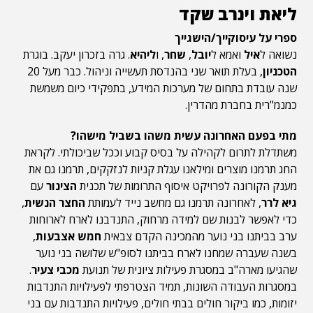
ליאת וינרב שקד
ספרי על עיסוקייך/הישגייך
נשואה ל
איל
ואמא ל
יובל
,
שחר
, ו
ליהיא
. גרה בזכרון יעקב. בוגרת
הטכניון
, בעלת תואר שני בהנדסת תעשייה וניהול. כבר מעל 20
שנה עובדת בתחום של מערכות המידע, בתפקידי כיום משמשת
כמנמ"רית בחברת מהדרין.
מתי בפעם האחרונה עשית משהו בשביל מישהו?
משתדלת לתרום לקהילה על בסיס קבוע וככל שביכולתי. לקראת
החג תרמנו מוצרים ומילאנו עגלת קניות לנזקקים, תרמנו גם את
מענק הקורונה לפרויקט איסוף התרומות של תכנית
הצינור
עם
גיא לרר
, לאחרונה תרמנו גם מחשב נייד לעמותת
החצר הנשית
,
כדי לאפשר לבנות שם למידה מרחוק, התנדבנו לארח לארוחות
ערב בביתנו בני נוער מהמכינה הקדם צבאית
חמש אצבעות
,
בשנה שעברה שמחנו לארח בביתנו לסופ"ש שלושה בני נוער
שהגיעו מארה"ב במסגרת פעילות ציונית של תנועת
מכבי צעיר
.
במסגרות העבודה השונות, תמיד הצטרפתי לפעילויות התנדבות
יזומות, כמו ביקור חולים בבתי חולים, פעילויות התנדבות עם בני