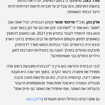
סולל בונה
, שישתתף בו בפעם השישית, יובילו את הטיפול
בהשגת התרומות, והם עובדים על תכניות חדשות ויצירתיות לגיוס
היעד הכספי השאפתני.
אלון כהן
, מנכ"ל
פרינטר סנטר
וקפטן הנבחרת, יוביל אותה שוב
לאתגר. הוא אמר כי "לאחרונה יצקו את הגג של הגן בבאר שבע
והוא צפוי להתחיל לעבוד בחודש מרץ 2021. אנו נחושים להמשיך
במאמצים למימון הקמתם והפעלתם של גנים נוספים ברחבי הארץ
והבא יהיה בירושלים. חברי נבחרות הטאפ מאדר לדורותיהן
מחבקים ופועלים במהלך השנה גם בפעילויות התנדבות למען
הילדים החולים ובני משפחותיהם".
לגבי הנבחרת החדשה הוא ציין כי "הנבחרת מתגבשת בימים אלה
ותתחיל את אימוניה בינואר הקרוב. במשך חצי שנה היא תעבור
אימוני ריצה, קרוספיט ונינג'ה, כמו גם סדנאות תזונה והכנה
מנטלית. המטרה היא שכל אחת ואחד מהמשתתפים ת.יעבור
בהצלחה את האתגר, שמי שיתחיל את האתגר גם יסיים אותו".
גם אתם רוצים נבחרת? הגישו מועמדות ב
לינק הבא
.