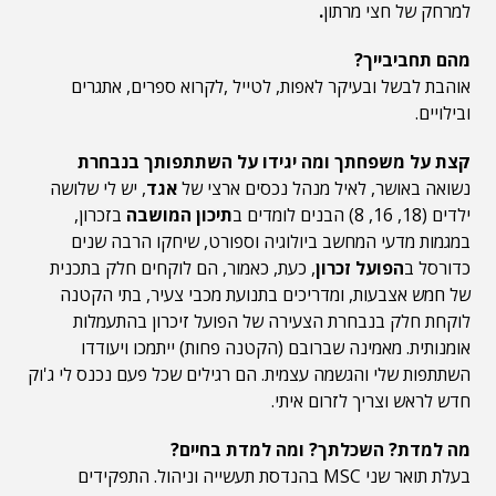
למרחק של חצי מרתון
.
מהם תחביבייך?
אוהבת לבשל ובעיקר לאפות, לטייל ,לקרוא ספרים, אתגרים
ובילויים.
קצת על משפחתך ומה יגידו על השתתפותך בנבחרת
נשואה באושר, לאיל מנהל נכסים ארצי של
אגד
, יש לי שלושה
ילדים (18, 16, 8) הבנים לומדים ב
תיכון המושבה
בזכרון,
במגמות מדעי המחשב ביולוגיה וספורט, שיחקו הרבה שנים
כדורסל ב
הפועל זכרון
, כעת, כאמור, הם לוקחים חלק בתכנית
של חמש אצבעות, ומדריכים בתנועת מכבי צעיר, בתי הקטנה
לוקחת חלק בנבחרת הצעירה של הפועל זיכרון בהתעמלות
אומנותית. מאמינה שברובם (הקטנה פחות) ייתמכו ויעודדו
השתתפות שלי והגשמה עצמית. הם רגילים שכל פעם נכנס לי ג'וק
חדש לראש וצריך לזרום איתי.
מה למדת? השכלתך? ומה למדת בחיים?
בעלת תואר שני MSC בהנדסת תעשייה וניהול. התפקידים