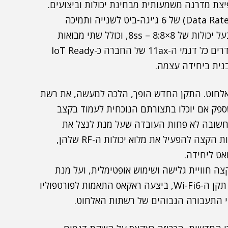
א Certified Wi-Fi 6) ומהווים קפיצת מדרגה משמעותית מבחינת יכולות וביצועים.
כך, לדוגמה, מאפשר דגם R730 קצב העברת נתונים (Data Rate) של 6 ג'יגה-ביט לשנייה ותמיכה
ב-1,000 משתמשים אלחוטיים בו זמנית. דגם זה הנו בעל יכולות של 8×8:8 – 8ss, וכולל שתי מבואות
את'רנט (מבואה ראשית 1×1/2.5/5Gbps). כמו כן, מוגדרים כל דגמי ה-11ax של החברה כ-IoT Ready
רק על רשתות האלחוט. התקן החדש הופך, הלכה למעשה, את רשת
ק שספק אם יוכלו בתצורתם הנוכחית לעמוד בקצב
חשובה לא פחות העובדה שעל מנת לנצל את
יכולות רשת האלחוט בצורה אופטימלית ולאפשר ליחידות הקצה להפעיל את מלוא יכולות ה-RF שלהן,
חוויית גלישה ושימוש אופטימלית, ועל מנת
לאפשר הפעלה מלאה של מערך האנטנות הייחודי של תקן ה-Wi-Fi6, ביצעה ראקאס התאמות לפורטפוליו