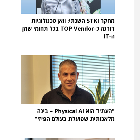
מחקר STKI השנתי: וואן טכנולוגיות
דורגה כ-TOP Vendor בכל תחומי שוק
ה-IT
"העתיד הוא Physical AI – בינה
מלאכותית שפועלת בעולם הפיזי"