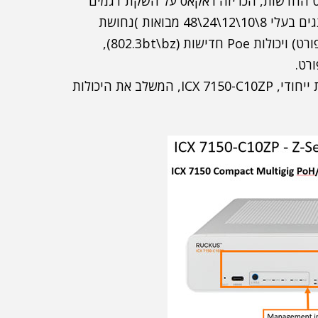
ט החדשות, הכריזה ראקאס על השקת דגמים
חדשים בסדרת מתגי ה-Access ICX7150, ביניהם מתגים בעלי 8\10\12\24\48 מבואות )נחושת
ואופטיקה), מתגי MultiGig (תמיכה ב-2.5Gb\5Gb לפורט) ויכולות Poe חדישות (802.3bt\bz),
אחד המתגים המעניינים שהושקו הוא מתג 10 מבואות ייחודי, ICX 7150-C10ZP, המשלב את היכולות