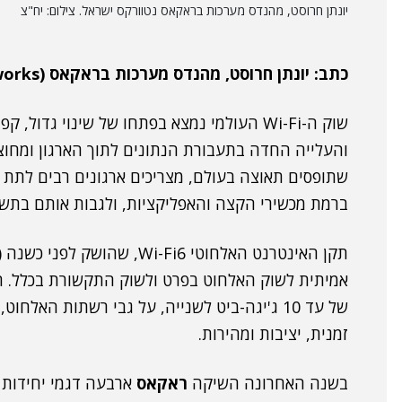
יונתן חרוסט, מהנדס מערכות בראקאס נטוורקס ישראל. צילום: יח"צ
כתב: יונתן חרוסט, מהנדס מערכות בראקאס (Ruckus Networks).
שוק ה-Wi-Fi העולמי נמצא בפתחו של שינוי גד
והעלייה החדה בתעבורת הנתונים לתוך הארגון ומחוצ
שתופסים תאוצה בעולם, מצריכים ארגונים רבים לת
ברמת מכשירי הקצה והאפליקציות, ולגבות אותם בתשתיות LAN ו-Wi-Fi איכותיות ו
אמיתית לשוק האלחוט בפרט ולשוק התקשורת בכלל. 
של עד 10 ג'יגה-ביט לשנייה, על גבי רשתות הא
זמנית, יציבות ומהירות.
בשנה האחרונה השיקה
ראקאס