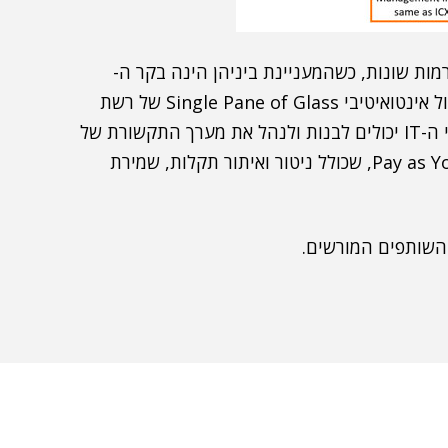
ות שונות, כשהמעניינת ביניהן הינה בקר ה-
SmartZone Unified Management, שמאפשר ניהול אינטואיטיבי Single Pane of Glass של רשת
התקשורת תחת בקר יחיד. באמצעות מערכת זו, מנהלי ה-IT יכולים לבנות ולנהל את מערך התקשורת של
הקמפוס בצורה קלה ויעילה יותר, במודל של Pay as You Grow, שכולל ניטור ואיתור תקלות, שמירת
השותפים המורשים.