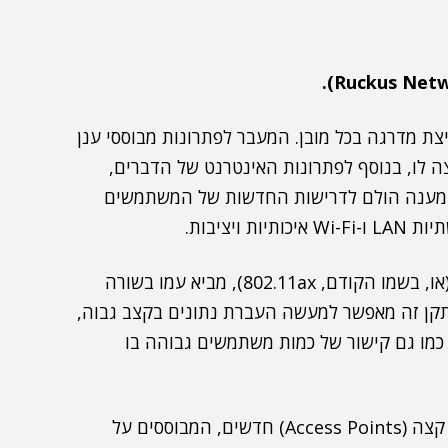
ול, קפיצת מדרגה בכל מובן. המעבר לפתרונות מבוססי ענן
ה לו, בנוסף לפתרונות האינטרנט של הדברים,
ת מענה הולם לדרישות החדשות של המשתמשים
יציבות.
תקן האינטרנט האלחוטי Wi-Fi6, שהושק לפני כשנה (או, בשמו הקודם, 802.11ax), מביא עמו בשורה
תקן זה מאפשר למעשה העברת נתונים בקצב גבוה,
לחוט, כמו גם קישור של כמות משתמשים גבוהה בו
ארבעה דגמי יחידות קצה (Access Points) חדשים, המבוססים על