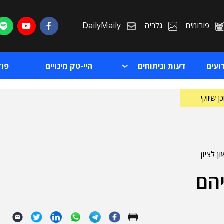
פורומים
גלריה
DailyMaily
ועים
דעות וניתוחים
היי-טק מינויים
פו
ן שיווקי
ת
ת