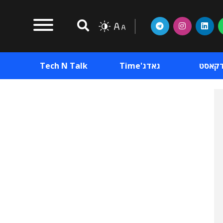
דקאסט
גאדג'Time
Tech N Talk
וכן פרסומי
תוכן פרסומי
וכן פרסומי