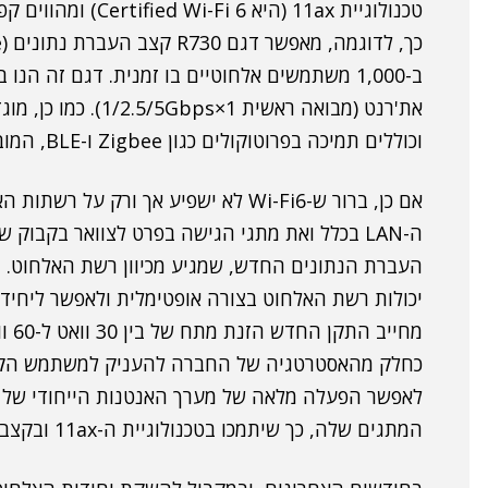
טכנולוגיית 11ax (הי
וכוללים תמיכה בפרוטוקולים כגון Zigbee ו-BLE, המובנית ביחידה עצמה.
אם כן, ברור ש-Wi-Fi6 לא ישפיע אך ו
ה-LAN בכלל ואת מתגי הגישה בפרט לצוואר בקבו
העברת הנתונים החדש, שמגיע מכיוון רשת האלחוט. 
מחייב התקן החדש הזנת מתח של בין 30 וואט ל-60 וואט ליחידה.
כחלק מהאסטרטגיה של החברה להעניק למשתמש הקצה 
המתגים שלה, כך שיתמכו בטכנולוגיית ה-11ax ובקצבי התעבורה הגבוהים של רשתות האלחוט.