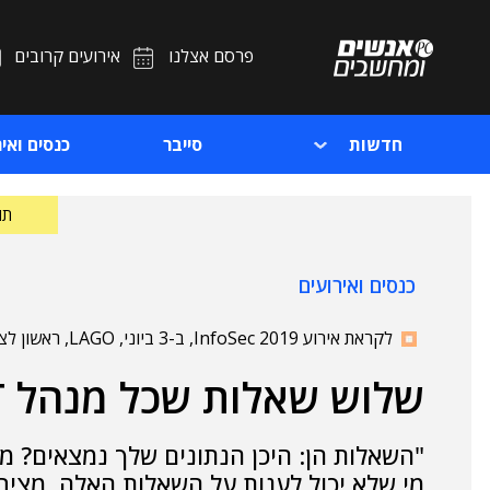
פרסם אצלנו
אירועים קרובים
חדשות
סייבר
כנסים ואיר
תוכ
כנסים ואירועים
לקראת אירוע InfoSec 2019, ב-3 ביוני, LAGO, ראשון לציון
שלוש שאלות שכל מנהל IT חייב לדעת לענות עליהן
"השאלות הן: היכן הנתונים שלך נמצאים? 
מי שלא יכול לענות על השאלות האלה, מציב א