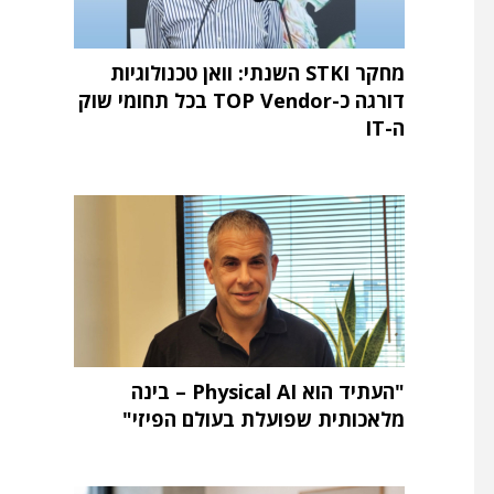
מחקר STKI השנתי: וואן טכנולוגיות
דורגה כ-TOP Vendor בכל תחומי שוק
ה-IT
"העתיד הוא Physical AI – בינה
מלאכותית שפועלת בעולם הפיזי"