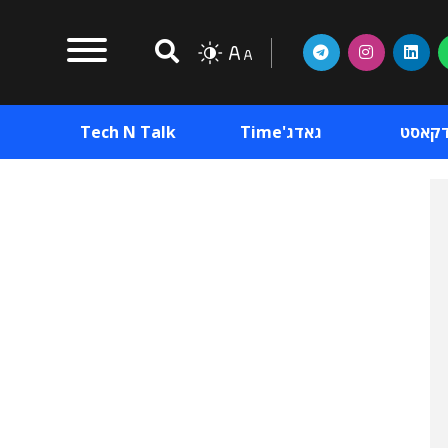
דקאסט
גאדג'Time
Tech N Talk
וכן פרסומי
תוכן פרסומי
וכן פרסומי