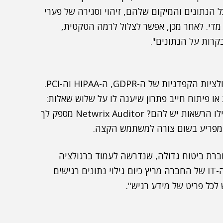
 הנתונים והמיקום שלהם, זיהוי וסגירה של פערי
די. לאחר מכן, אפשר לצלול לרמה הטקטית,
קרות על הנתונים".
"הלקוחות המרכזיים הם ארגונים שחייבים לעמוד ברגולציות הקפדניות של ה-GDPR, ה-HIPAA וה-PCI.
או פיתוח חייב פתרון שיענה לו על שלוש שאלות:
היכן הנתונים נמצאים? מה המשתמשים עושים בו? ואילו הרשאות יש להם? Netwrix Auditor מספק לך
ו מפריע בשום צורה למשתמש הקצה.
של Netwrix בישראל הוא חברת ביטוח גדולה, שנדרשה לעמוד ברגולציה
ולהראות שנתוני הלקוחות שלה נותרים חסויים. צוות ה-IT של החברה מריץ כיום גילוי נתונים רגישים
 לכל פריט של מידע רגיש".