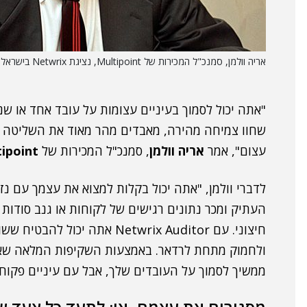
אריה וולמן, סמנכ"ל המכירות של Multipoint, נציגת Netwrix בישראל. צילום: יח"צ
"אתה יכול לסמוך בעיניים עצומות על עובד אחד או שנ
שחוו צמיחה מהירה, מאבדים מהר מאוד את השליטה ו
עצום", אמר
אריה וולמן
, סמנכ"ל המכירות של
ipoint
לדברי וולמן, "אתה יכול בקלות למצוא את עצמך עם נז
העתיק ומכר נתונים רגישים של לקוחות או גנב סודות 
חיצוני. עם Netwrix Auditor אתה
ולחמוק מתחת לרדאר. באמצעות השקיפות המלאה שא
ממשיך לסמוך על העובדים שלך, אבל עם עיניים פקוחות לרווחה 24 