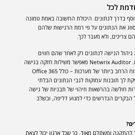
דמת לכל
Netwrix  היא רק מחסום נוסף בדרך לנתונים. היכולת החשובה באמת טמונה
סווג את הנתונים על פי רמת הרגישות שלהם
צריכים, ולא מעבר לכך.
 ניהול הגישה לנתונים רק לאחר שהם חווים
דליפת נתונים", הסביר וולמן. "אין כל סיבה לעשות זאת. Netwrix Auditor מאפשר משילות חזקה בגישה
לנתונים (DAG) לרוחב שרתי הקבצים שלך, ועבור הטווח הרחב ביותר של מערכות – כולל Office 365
ת לך תובנות עמוקות לגבי הנתונים הבלתי
דות חולשה בהרשאות וזיהוי של תבניות של גישה
 הבקרים הנדרשים כדי למנוע דליפה, ובשלב
ים?
Net הוא פתרון קל מאוד להתקנה ומשתלם מאוד, כך שכל ארגון יכול לצאת