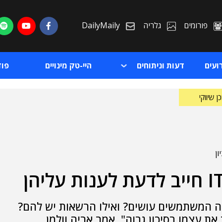
פורומים
גלריה
DailyMaily
ועים
דעות וניתוחים
היי-טק מינויים
פו
ן שיווקי
ת
מה המשתמשים עושים? ואילו הרשאות יש להם?
ת
ת עצמו בסיכון גבוה", אמר אריה וולמן,