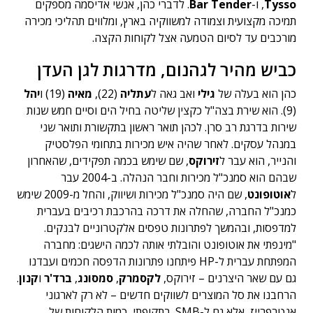
Tysso
,
ו-
Bar Tender
. לדברי כהן, אנשי אדיסמה מספקים
תמיכה מקצועית וצמודה למשווקיה בארץ, ומלווים תהליכי מכירה
מורכבים עד לסיום הטמעה אצל לקוחות הקצה.
כביש מהיר לגהנום, מדרגות לגן העדן
כהן הוא בעלה של
גילי
ואב גאה ל
עתליה
(22),
מאיה
(19) ו
יהל
(9). הוא שירת בצה"ל כקצין שליטה בחיל הים וסיים חמש שנות
שירות בדרגת רב סרן. לכהן תואר ראשון בתקשורת ותואר שני
במנהל עסקים. לאחר שהיה איש מכירות בתחומי הפלסטיק
והנייר, הוא עבר ל
זירוקס
, שם שימש בכמה תפקידים, שהאחרון
שבהם הוא סמנכ"ל מכירות וחבר הנהלה. ב-2004 עבר
ל
אוטופונט
, שם היה סמנכ"ל מכירות ושיווק, והחל מ-2009 שימש
כמנכ"ל החברה, שהחלה את דרכה בהרכבת רכיבים בעברית
למדפסות, ובהמשך לפתרונות טפסים אלקטרוניים לבנקים.
"מינפתי את אוטופונט והובלתי אותה לכמה הישגים: מחברה
המפתחת עברית ל-HP פיתחנו פתרונות הדפסה חכמים ועבדנו
גם עם שאר היצרנים – זירוקס,
לקסמרק
,
סמסונג
,
ברד'ר
ו
קנון
.
הרחבנו את סל המוצרים לשווקים חדשים – לא רק לארגוני
אנטרפרייז, אלא גם ל-SMB. בתקופתי, כמות הלקוחות של