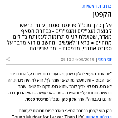
כתבות ראשיות
הקפטן
אלון כהן, מנכ''ל פרינטר סנטר, עומד בראש
קבוצת מנכ''לים ומנמ''רים - נבחרת הטאף
מאדר, שפועלת לגיוס תרומות לעמותת גדולים
מהחיים ● בראיון לאנשים ומחשבים הוא מדבר על
ספורט אתגרי, מדפסות - ומה שביניהם
יוסי הטוני
24/03/2019 09:10
"יום אחד הגעתי למלון בשרון, ושמעתי בחור צורח על החדרנית:
'אני הבוס – ואת תעשי מה שאני אומר לך'. הוא לא היה מנהיג. זה
לא בוס. בוס לא צריך לומר שהוא בוס. הקבוצה שאני עומד
בראשה סומכת עליי ומאמינה שמה שאני עושה – הוא הנכון. ככה
זה גם בעבודה", אמר
אלון כהן
, מנכ"ל
פרינטר סנטר
.
כהן הוא קפטן נבחרת הטאף מאדר לגיוס תרומות לעמותת
גדולים מהחיים
(Tough Mudder for Larger Than Life