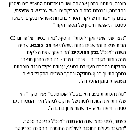
תוכנה, פיתחנו פתרון אבטחה ושו"ב ופתרונות המאפשרים חיסכון
בהדפסה, ונכנסנו לתחום הברקודים. בשל צרכי שוק שזיהיתי,
בנינו קו ייצור חדש לקוד הסודי בחברות אשראי ובנקים. מצאנו
פטנט המאפשר חיסיון של מספר הקוד".
"מוצר שני שאני זוקף לזכותי", הוסיף, "נולד בסיור של פורום C3
מבית אנשים ומחשבים בהודו. שאלתי את
אבי כוכבא
, שהיה
משנה למנכ"ל
בנק הפועלים
: 'מה דעתך שאת הצ'קים
שהלקוחות מקבלים – אנחנו נשדר?' זה היה פתרון מנצח:
מהלקוח נחסכה העמידה בסניף, עבודת פקיד הבנק הופחתה,
נחסך התיווך סניף-מסלקה ונחסך השליח. התקבל קיצור
משמעותי בזמן ההפקדה".
"גולת הכותרת בעבודתי כמנכ"ל אוטופונט", אמר כהן, "היא
שלקחתי את המתודולוגיות של זירוקס לניהול הליך המכירה, עד
סגירה ותיעוד מלא – ויישמתי אותן בחברה".
כאמור, לפני כחצי שנה הוא מונה למנכ"ל פרינטר סנטר.
"המעבר מעולם התוכנה לעולמות החומרה וההפצה בפרינטר