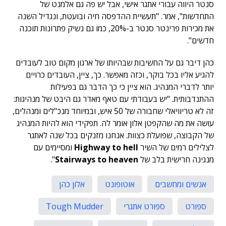
סנטר היווה עבורי אתגר אישי, אבל יש פה גם אלמנט של
התחדשות", אמר. "תעשיית ההדפסה חיה ובועטת, ונגדיל השנה
את מכירות פרינטר סנטר ב-20%, כמו גם נשיק פתרונות תוכנה
חדשים".
כהן דיבר גם על החשיבות שבהיותו של ארגון מקום טוב לעובדים
להגיע אליו בכל בוקר, וכזה מאפשר. כך, ציין, העובדים כרויים
יותר לדברי המנהיג. הוא ציין כי כך הדבר גם בפעילות
ההתנדבותית. "יש בעבודתי עם טאף מאדר גם היבט של מנהיגות:
זה לא טריוויאלי שחבורה של 50 איש, ובמיוחד מנכ"לים ומנהלים,
עושה את מה שהקפטן אלון אומר לה. תפקידי הוא להיות המנהיג
של הקבוצה, שפועלת כצוות. אנחנו מזנקים בכל שנה לאתגר
לצלילים רמים של השיר
Highway to hell
ומסיימים עם
מנגינה חרישית בלב של
Stairways to heaven
".
אנשים ומחשבים
אוטופונט
אלון כהן
ספורט
ספורט אתגרי
Tough Mudder