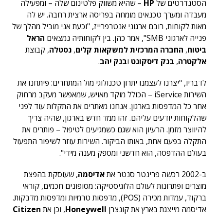
הסטנדרטים של
HP
– שהיא משווק פלטינום שלה – ומפעילה
מעבדה ומערך טכנאים מומחה בפריסה ארצית רחבה. יש לה
מאות לקוחות, רובם ארגוני אנטרפרייז, "וכעת אני מוביל מהלך של
פנייה לארגוני SMB", אמר כהן. בין לקוחותיה נמצאים
הראל
ביטוח
,
החברה המרכזית למשקאות קלים
,
נסטלה
, קבוצת
אלקטרה
,
בנק דיסקונט
ו
בנק יהב
.
לדבריו, "יצרנו לעצמנו יתרון טכנולוגי מול המתחרים: פיתחנו את
השירות iService – הכולל מוקד מאויש, שמאפשר מעקב מרחוק
אחר כל המדפסות בארגון. אנחנו מאתרים את התקלות עוד לפני
שהלקוחות יודעים עליהם. זהו ממד חדש בארגון, שהיה צריך
להיווצר מזמן. הרעיון הוא שגם כשמגיעים לטיפול – פותרים את
התקלה בפעם אחת, באותו הביקור. השירות עוזר לשיפור התפעול
בעולם ההדפסה, הוא חדשני ומספק מענה מידי".
ב-2002 רכשה פרינטר סנטר את
אדיסמה
, שעוסקת בהפצת
מוצרים ופתרונות לעולם הלוגיסטיקה: מסופונים חכמים, קוראי
ברקוד, עמדות מכירה (POS), מדפסות טרמיות ומדפסות מדבקות.
אדיסמה מייצגת בארץ את קונצרן
Honeywell
, וכן את
Citizen