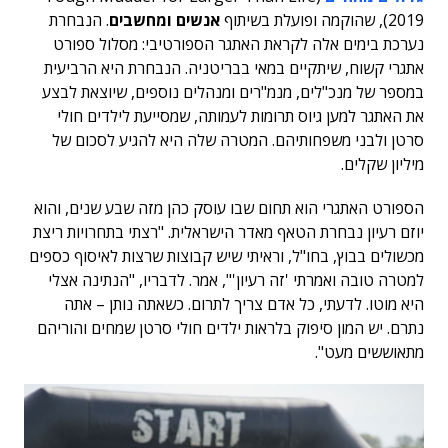
2019), שהוקמה ופועלת בשיתוף
אנשים ומחשבים
. הנבחרת
נערכת בימים אלה לקראת האתגר הספורטיבי: מסלול ספורט
אתגרי קשוח, שיתקיים במאי בבריטניה. הנבחרת היא הרביעית
במספר של מנכ"לים, מנמ"רים ומנהלים נוספים, שיוצאת לבצע
את האתגר למען גיוס תרומות לעמותה, שמסייעת לילדים חולי
סרטן ולבני משפחותיהם. המטרה שלה היא להגיע לסכום של
מיליון שקלים.
הספורט האתגרי הוא תחום שבו עוסק כהן מזה שבע שנים, והוא
יוזם רעיון נבחרת הטאף מאדר הישראלית. "רצתי בתחרויות ריצת
מכשולים בבוץ, בחו"ל, וראיתי שיש קבוצות שרצות לאיסוף כספים
למטרה טובה ואמרתי 'זה רעיון'", אמר. לדבריו, "הנתינה אצלי
היא מוטו. לדעתי, כל אדם צריך לתרום. כשאתה נותן – אתה
נתרם. יש המון סיפוק בלראות ילדים חולי סרטן שמחים והוריהם
מתאוששים מעט".