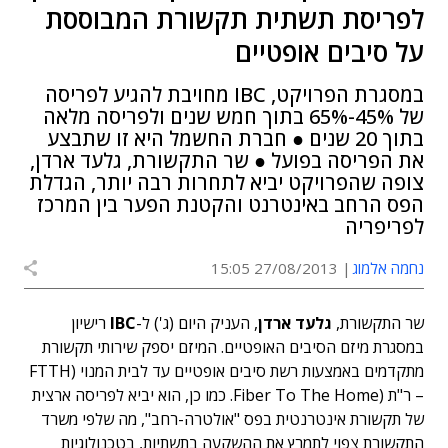
לפריסת תשתית תקשורת המבוססת
על סיבים אופטיים
במסגרת הפרויקט, IBC מחויבת להגיע לפריסה
של 45%-65% בתוך חמש שנים ולפריסה מלאה
בתוך 20 שנים ● חברת החשמל היא זו שתבצע
את הפריסה בפועל ● שר התקשורת, גלעד ארדן,
צופה שהפרויקט יביא לתחרות רבה יותר, הגדלת
הפס הרחב באינטרנט והקטנת הפער בין המרכז
לפריפריה
נחמה אלמוג
27/08/2013 15:05
שר התקשורת,
גלעד ארדן
, העניק היום (ג') ל-
IBC
רישיון
במסגרת מיזם הסיבים האופטיים. המיזם יספק שירותי תקשורת
מתקדמים באמצעות רשת סיבים אופטיים עד לבית המנוי (FTTH
– ר"ת (Fiber To The Home. כמו כן, הוא יביא לפריסה ארצית
של תקשורת אינטרנטית בפס "אולטרה-רחב", מה שלפי משרד
התקשורת צפוי לתמרץ את ההשקעה בתשתיות, בטכנולוגיות