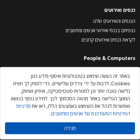
כנסים ואירועים
הכנסים והאירועים שלנו
נצפיתם בכנסי ואירועי אנשים ומחשבים
לקראת כנסים ואירועים קרובים
People & Computers
About Us
באתר זה נעשה שימוש בטכנולוגיות איסוף מידע כגון
Privacy Policy
Cookies, לרבות על ידי צדדים שלישיים, כדי לספק לך חווית
Contact Us
גלישה טובה יותר וכן למטרות סטטיסטיקה, איפיון ושיווק.
Our Events
המשך הגלישה באתר מהווה הסכמתך לכך. למידע נוסף בנושא
ואפשרות לנהל את השימוש באמצעים הללו, ראו את
מדיניות
הפרטיות המעודכנת של אנשים ומחשבים
.
אנשים ומחשבים © 2026 – כל הזכויות שמורות
סגירה
Created by