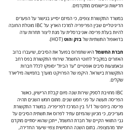
חדישות וביישומים מתקדמים.
במשרד התקשורת צופים, כי המיזם יסייע בגישור על הפערים
הדיגיטליים שבין הפריפריה למרכז הארץ. על IBC מוטלת החובה
להיות בעלת פריסה אוניברסלית על מנת ליצור תחרות ערה
בדואופול התשתיות של
בזק
ו
הוט
(HOT).
חברת החשמל
היא שתפרוס בפועל את הסיבים, שיעברו ברוב
האזורים במקביל לחוטי החשמל. שירותי התקשורת בפס רחב
ובאמצעות סיבים אופטיים "עד הבית" יסופקו לכלל חברות
התקשורת בישראל. היקפו של הפרויקט מוערך בחמישה מיליארד
שקלים.
IBC מחויבת לספק שירות שנה מיום קבלת הרישיון, כאשר
הפריסה תעשה על פני חמש שנים. מתום חמש השנים תהיה
פריסה ביחס של 1/1 בין המרכז לפריפריה. במשרד התקשורת
מעריכים, כי מכיוון שהמיזם עתיד לפרוס את תשתית הסיבים על
גבי התוואי הקיים של חברת החשמל, ייתכן שהוא יסתיים מוקדם
יותר מהמצופה. בתום השנה החמישית צפוי שיעור החדירה,