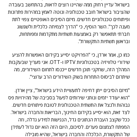
בישראל עדיין רחוק ממה שהיינו רוצים לראות, בהתחשב בעובדה
שהציבור בישראל חובב טכנולוגיה ונוטה לאמץ במהירות פתרונות
ופיתוחים טכנולוגיים חדשים. מיזם הסיבים האופטיים צפוי לתת
מענה לכך". השר הוסיף, כי "הדרך לצמיחה כלכלית ולשגשוג
חברתי תתאפשר רק באמצעות תשתיות מתקדמות ומפותחות,
ובראשן תשתיות התקשורת".
כמו כן, אמר ארדן, כי "הפרויקט יסייע בקידום האפשרות להציע
שידורי טלוויזיה בטכנולוגיות IPTV ו-OTT. אני מעריך שבעקבות
המהלך הזה, שחקני תוכן חדשים ייכנסו לתחום השידורים, מה
שיתרום לביסוס התחרות בשוק השידורים הרב ערוצי".
"מיזם הסיבים ייתן דחיפה לתעשיית הידע בישראל", ציין ארדן.
"הוא יעודד יזמים ונותני שירותים לפעול בסביבה של מהירויות פס
גבוהות ולנצל את התשתית הטכנולוגית לטובת פיתוחים חדשים.
לצד זאת, הוא יסייע בקידום החינוך, הבריאות והחברה בישראל.
ככל שקצב העברת הנתונים גדל, הנגישות למידע גדלה, וזה
המפתח לצמצום פערים. לסיכום, היום הזה הוא יום גדול לעתידן
של התקשורת, הכלכלה והחברה בישראל, שהיא מובילה