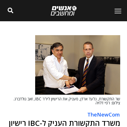
שר התקשורת, גלעד ארדן, מעניק את הרישיון ליו"ר IBC, זאב גולדברג.
צילום: רפי דלויה
TheNewCom
משרד התקשורת העניק ל-IBC רישיון