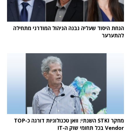
הנחת היסוד שעליה נבנה הניהול המודרני מתחילה
להתערער
מחקר STKI השנתי: וואן טכנולוגיות דורגה כ-TOP
Vendor בכל תחומי שוק ה-IT