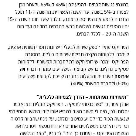
במונחי נגישות לבתים, להגיע לבין 45% ל-65%, ולאחר מכן
לצמוח ב-5% בשנה, עד השנה העשירית. מהשנה ה-11 תוכל
החברה לבצע את הפריסה כרצונה, ובלבד שעד תום השנה ה-15
יהיו הסיבים נגישים לשלושת רבעי מהבתים במדינה ועד תום
השנה ה-20 – לכלל הבתים.
הפרויקט עתיד לספק שירות לבעלי רישיונות חסרי תשתית ארצית,
שימכרו ללקוחות הקצה חבילת שירותים כוללת. במסגרת
הפרויקט יימכרו שירותי תקשורת לחברות תקשורת וללקוחות
עסקיים גדולים. בראש קבוצת המשקיעים עומדת חברת
ויה
אירופה
השבדית והבעלות בחברה שייכת לקבוצת משקיעים
(60%) ולחברת החשמל (40%).
"תשתיות מפותחות – הדרך לצמיחה כלכלית"
ארדן אמר, כי "כשנכנסתי לתפקיד, הפרויקט הבליח ונצנץ כמו
יהלום ולכן, היה לי חשוב מאוד להביא אותו לידי מימוש. התחייבתי
שנעשה הכול כדי לסייע כמיטב יכולתנו, על מנת שהביורוקרטיה
וכל מיני הליכים ממשלתיים אחרים לא יהוו מכשול ויסרבלו את
הגשמת הפרויקט – ואמנם כך היה". לדבריו, "קצב הגלישה