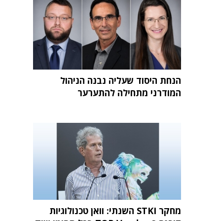
הנחת היסוד שעליה נבנה הניהול
המודרני מתחילה להתערער
מחקר STKI השנתי: וואן טכנולוגיות