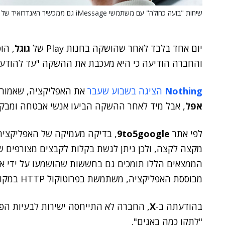
שיחות "בועה כחולה" עם משתמשי iMessage גם ממכשיר האנדרואיד של Nothing? כבר לא.
יום אחד בלבד לאחר שהושקה בחנות Play של
גוגל
והחברה הודיעה כי היא מעכבת את ההשקה "עד להודע
Nothing
הציגה בשבוע שעבר
את האפליקציה, שאמורה להבי
אפל
, אבל מיד לאחר ההשקה הביעו אנשי אבטחה ומבקר
לפי אתר
9to5google
מקצה לקצה, ולכן ניתן לגשת בקלות לקבצים מצורפים 
מבוססת האפליקציה, משתמשת בפרוטוקול HTTP במקום ב-HTTPS המאובטח.
בהודעתה ב-
X
, החברה לא התייחסה ישירות לבעיות הפ
"לתקן כמה באגים".