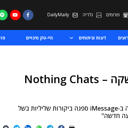
פורומים
גלריה
DailyMaily
ועים
דעות וניתוחים
היי-טק מינויים
פו
קבלו ביטול: יום לאחר ההשקה – Nothing Chats
ת
ת
האפליקציה שאמורה להביא לאנדרואיד תמיכה ב-iMessage ספגה ביקורות שליליות בשל