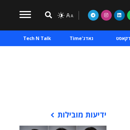
דקאסט
גאדג'Time
Tech N Talk
וכן פרסומי
תוכן פרסומי
וכן פרסומי
ידיעות מובילות