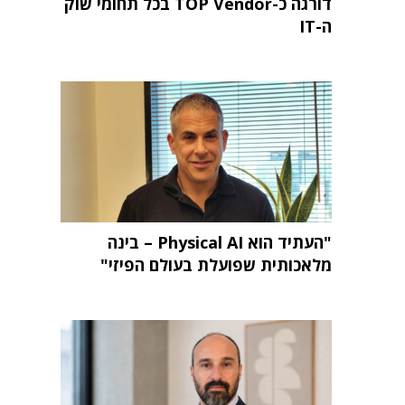
דורגה כ-TOP Vendor בכל תחומי שוק
ה-IT
"העתיד הוא Physical AI – בינה
מלאכותית שפועלת בעולם הפיזי"