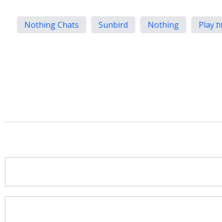
Play
Nothing
Sunbird
Nothing Chats