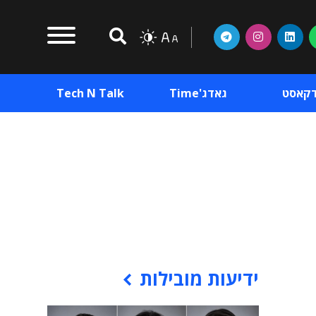
דקאסט
גאדג'Time
Tech N Talk
וכן פרסומי
תוכן פרסומי
וכן פרסומי
ידיעות מובילות