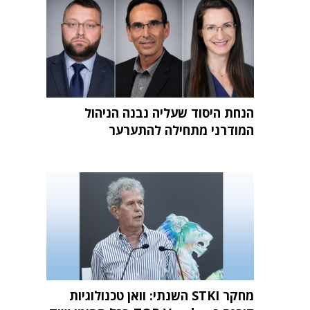
הנחת היסוד שעליה נבנה הניהול
המודרני מתחילה להתערער
מחקר STKI השנתי: וואן טכנולוגיות