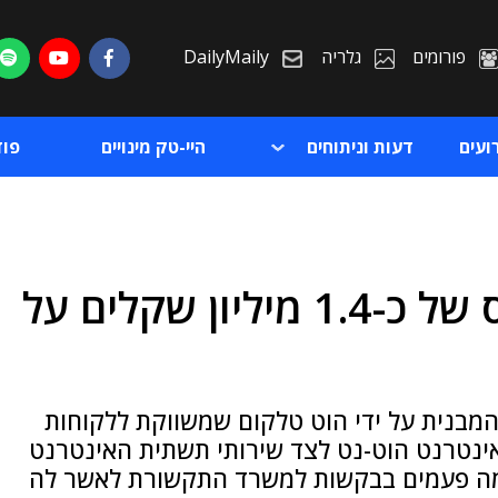
פורומים
גלריה
DailyMaily
ועים
דעות וניתוחים
היי-טק מינויים
פו
משרד התקשורת הטיל קנס של כ-1.4 מיליון שקלים על
ת
ת
בנית על ידי הוט טלקום שמשווקת ללקוחות
ינטרנט הוט-נט לצד שירותי תשתית האינטרנט
כמה פעמים בבקשות למשרד התקשורת לאשר לה