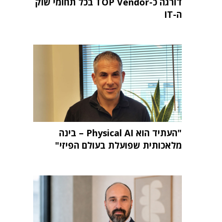
דורגה כ-TOP Vendor בכל תחומי שוק
ה-IT
"העתיד הוא Physical AI – בינה
מלאכותית שפועלת בעולם הפיזי"