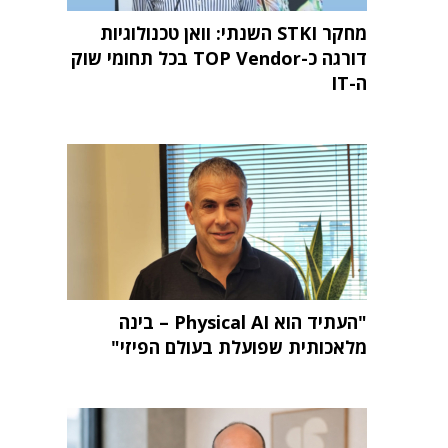
מחקר STKI השנתי: וואן טכנולוגיות
דורגה כ-TOP Vendor בכל תחומי שוק
ה-IT
"העתיד הוא Physical AI – בינה
מלאכותית שפועלת בעולם הפיזי"