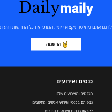
Daily
maily
 גם אתם ניוזלטר מקצועי יומי, המרכז את כל החדשות והעדכוני
הרשמה
כנסים ואירועים
הכנסים והאירועים שלנו
נצפיתם בכנסי ואירועי אנשים ומחשבים
לקראת כנסים ואירועים קרובים