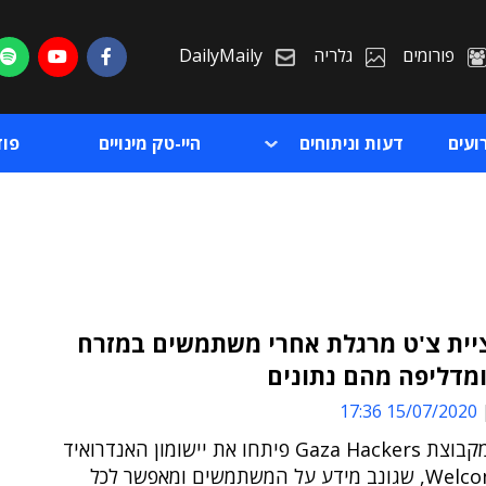
פורומים
גלריה
DailyMaily
ועים
דעות וניתוחים
היי-טק מינויים
פו
יית צ'ט מרגלת אחרי משתמשים במזרח
ומדליפה מהם נתונים
ת
15/07/2020 17:36
ת
האקרים מקבוצת Gaza Hackers פיתחו את יישומון האנדרואיד
Welcome Chat, שגונב מידע על המשתמשים ומאפשר לכל