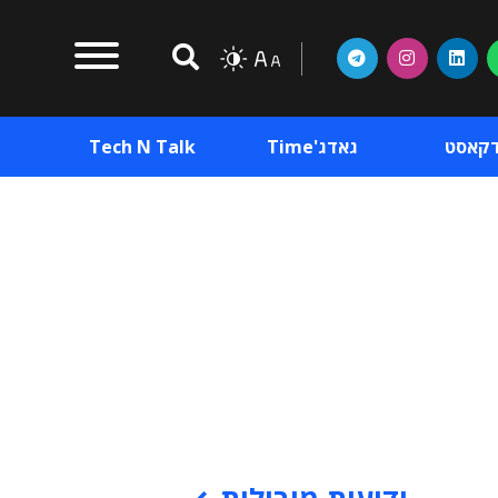
דקאסט
גאדג'Time
Tech N Talk
וכן פרסומי
תוכן פרסומי
וכן פרסומי