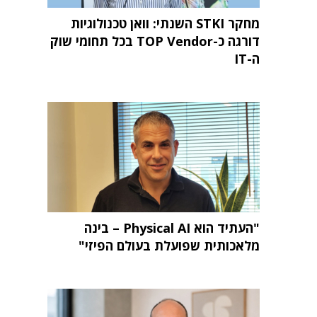
מחקר STKI השנתי: וואן טכנולוגיות
דורגה כ-TOP Vendor בכל תחומי שוק
ה-IT
"העתיד הוא Physical AI – בינה
מלאכותית שפועלת בעולם הפיזי"