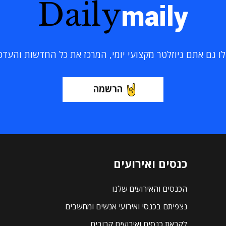
Daily
maily
 גם אתם ניוזלטר מקצועי יומי, המרכז את כל החדשות והעדכוני
הרשמה
כנסים ואירועים
הכנסים והאירועים שלנו
נצפיתם בכנסי ואירועי אנשים ומחשבים
לקראת כנסים ואירועים קרובים