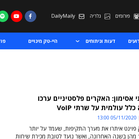
פורומים
גלריה
DailyMaily
ועים
דעות וניתוחים
היי-טק מינויים
פו
אסימון: האקרים פלסטיניים ערכו
לל עולמית על שרתי VoIP
ת
05/11/2020 13:00
ת
 פוינט איתרו את מערך התקיפות, שעמד על יותר
מ-10,000 מהן בשנה האחרונה, ואשר נועד לטובת מכירת שיחות