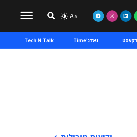
דקאסט
גאדג'Time
Tech N Talk
וכן פרסומי
תוכן פרסומי
וכן פרסומי