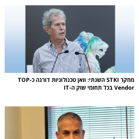
מחקר STKI השנתי: וואן טכנולוגיות דורגה כ-TOP
Vendor בכל תחומי שוק ה-IT