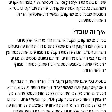
שינויים במערכת ה-Registry של Windows. קבוצת ההאקרים
משתמשת בטכניקה אמינה שנקראת "פריצת אובייקט COM" –
המבטיח שבכל פעם שהקורבן מפעיל את אאוטלוק, הדלת
האחורית מופעלת.
איך זה עובד?
בכל פעם שהקורבן מקבל או שולח הודעת דואר אלקטרוני
הנוזקה יוצרת קובץ רישום שכולל נתונים אודות ההודעה ביניהם
השולח, הנמען, הנושא ושמות הקבצים המצורפים. אחת לכמה זמן
אותם קבצי הרישום מאוחדים יחד עם נתונים נוספים ומועברים
למפעילי Turla באמצעות מסמך PDF שהוכן במיוחד ומצורף
להודעת הדואר.
בנוסף, בכל פעם שהקורבן מקבל מייל, הדלת האחורית בודקת
האם קיים קובץ PDF שעשוי לכלול הוראות מהתוקף. לנוזקה "לא
אכפת" מי המפעיל שכן היא יכולה לקבל הוראות מכל אחד שיכול
להצפין הודעות כאלה בתוך קובץ PDF. כך, מפעילי Turla יכולים
לקבל שליטה מחדש על הדלת האחורית באמצעות שליחת הודעה
מכל כתובת דואר אלקטרוני שהיא – אם כתובת הדואר שלהם