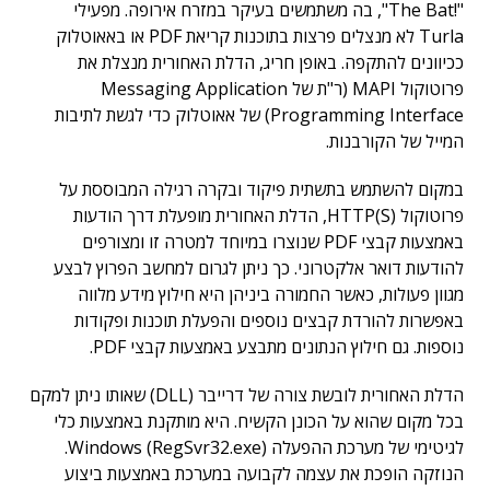
"!The Bat", בה משתמשים בעיקר במזרח אירופה. מפעילי
Turla לא מנצלים פרצות בתוכנות קריאת PDF או באאוטלוק
ככיוונים להתקפה. באופן חריג, הדלת האחורית מנצלת את
פרוטוקול MAPI (ר"ת של Messaging Application
Programming Interface) של אאוטלוק כדי לגשת לתיבות
המייל של הקורבנות.
במקום להשתמש בתשתית פיקוד ובקרה רגילה המבוססת על
פרוטוקול HTTP(S), הדלת האחורית מופעלת דרך הודעות
באמצעות קבצי PDF שנוצרו במיוחד למטרה זו ומצורפים
להודעות דואר אלקטרוני. כך ניתן לגרום למחשב הפרוץ לבצע
מגוון פעולות, כאשר החמורה ביניהן היא חילוץ מידע מלווה
באפשרות להורדת קבצים נוספים והפעלת תוכנות ופקודות
נוספות. גם חילוץ הנתונים מתבצע באמצעות קבצי PDF.
הדלת האחורית לובשת צורה של דרייבר (DLL) שאותו ניתן למקם
בכל מקום שהוא על הכונן הקשיח. היא מותקנת באמצעות כלי
לגיטימי של מערכת ההפעלה Windows (RegSvr32.exe).
הנוזקה הופכת את עצמה לקבועה במערכת באמצעות ביצוע