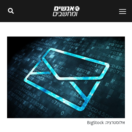
אילוסטרציה: BigStock