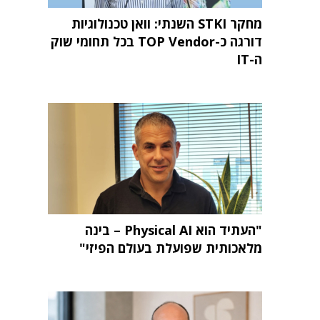
מחקר STKI השנתי: וואן טכנולוגיות
דורגה כ-TOP Vendor בכל תחומי שוק
ה-IT
"העתיד הוא Physical AI – בינה
מלאכותית שפועלת בעולם הפיזי"