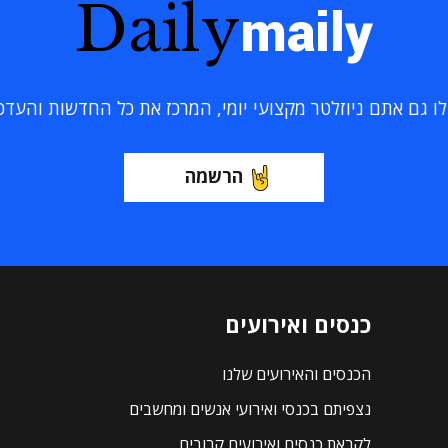
Daily
maily
 גם אתם ניוזלטר מקצועי יומי, המרכז את כל החדשות והעדכוני
הרשמה
כנסים ואירועים
הכנסים והאירועים שלנו
נצפיתם בכנסי ואירועי אנשים ומחשבים
לקראת כנסים ואירועים קרובים