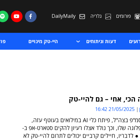
פורומים
גלריה
DailyMaily
ועים
דעות וניתוחים
היי-טק מינויים
פו
 הכי, אחי – גם להיי-טק
21/05/2025 16:42
ת
אור לבן, סמ"פ בצה"ל, פיתח כלי AI במילואים בעוטף עזה,
ת
וגה שלו, וכך נולד אצלו רעיון להקים סטארט-אפ ב-
● לדבריו, חיילים קרביים יכולים לתרום להיי-טק לא