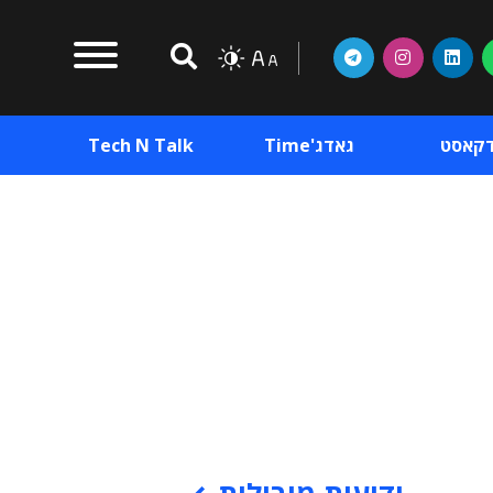
דקאסט
גאדג'Time
Tech N Talk
וכן פרסומי
תוכן פרסומי
וכן פרסומי