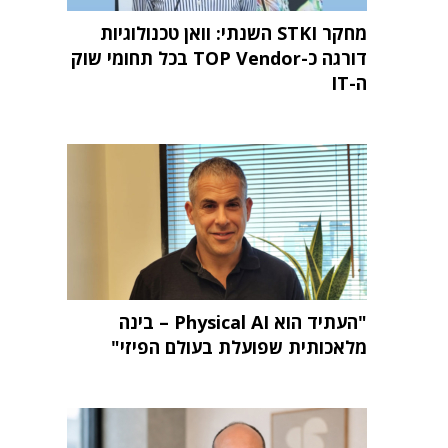
מחקר STKI השנתי: וואן טכנולוגיות
דורגה כ-TOP Vendor בכל תחומי שוק
ה-IT
"העתיד הוא Physical AI – בינה
מלאכותית שפועלת בעולם הפיזי"