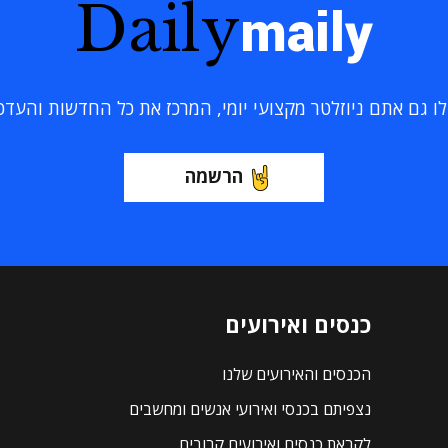
Daily
maily
 גם אתם ניוזלטר מקצועי יומי, המרכז את כל החדשות והעדכוני
הרשמה
כנסים ואירועים
הכנסים והאירועים שלנו
נצפיתם בכנסי ואירועי אנשים ומחשבים
לקראת כנסים ואירועים קרובים