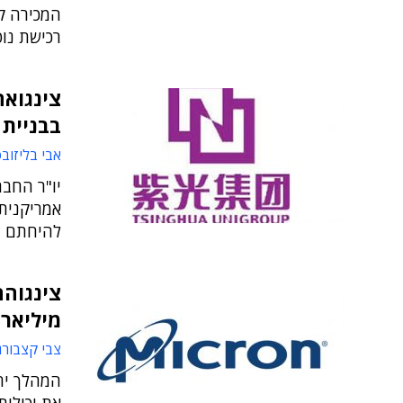
רכישת נוט
בבניית 
אבי בליזוב
יו"ר החבר
אמריקנית
להיחתם ב
מיליארד
צבי קצבורג
המהלך יחז