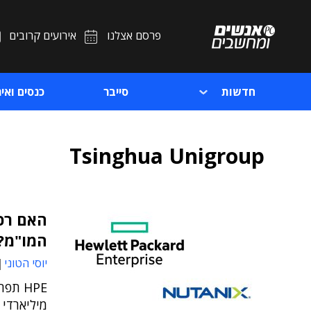
פרסם אצלנו
אירועים קרובים
חדשות
סייבר
כנסים ואיר
Tsinghua Unigroup
המו"מ?
יוסי הטוני
מיליארדי 