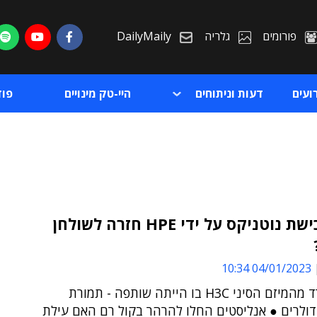
פורומים
גלריה
DailyMaily
ועים
דעות וניתוחים
היי-טק מינויים
פו
האם רכישת נוטניקס על ידי HPE חזרה לשולחן
ת
04/01/2023 10:34
ת
HPE תפרד מהמיזם הסיני H3C בו הייתה שותפה - תמורת
דולרים ● אנליסטים החלו להרהר בקול רם האם עילת