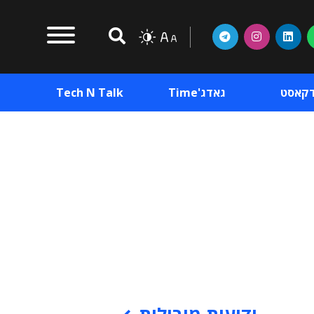
דקאסט
גאדג'Time
Tech N Talk
וכן פרסומי
תוכן פרסומי
וכן פרסומי