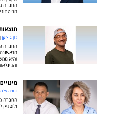
הביטחוני
תוצאות 
ג'ון בן-זקן
החברה פר
והיא ממש
והבינלאומ
מינויים ב
נחמה אלמו
החברה ממנ
זלוטניק ל