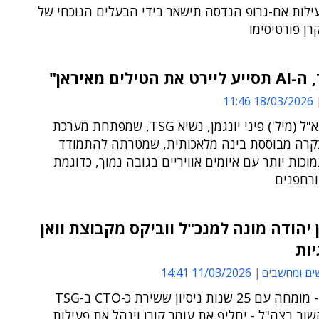
ילות אם-גרופ הנדסה תישאר בידי הבעלים הנוכחי של
ן פורטיסימו
 הטילים מאיראן"
18/03/2026 11:46
כך אמר תא"ל (מיל') פיני יונגמן, נשיא TSG, שמפתחת מערכת
קרה מבוססת בינה מלאכותית, שמטרתה להתמודד
מוכות יותר עם איומים אוויריים בגובה נמוך, כדוגמת
ורחפנים
 יהודה מונה למנכ"ל ווביקס מקבוצת וואן
יות
ים ומחשבים
11/03/2026 14:41
בן יהודה - מומחה עם 25 שנות ניסיון ששירת כ-CTO ב-TSG
שוב בצה"ל - יחליף את עומר קורן וינהל את פעילות