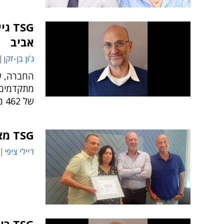
אביב
ג'ון בן-זקן
החברה, ש
מתקדמים 
של 462 מיליון שקלים
TSG מצטרפת למועדון שותפות הזהב של ג'נסיס
דיילי ציפי