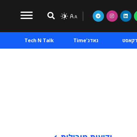
דקאסט
גאדג'Time
Tech N Talk
וכן פרסומי
תוכן פרסומי
וכן פרסומי