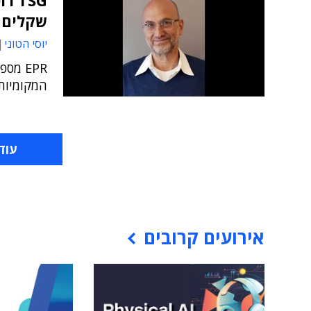
שקלים
יוסי הטוני
EPR מ
המקומיות ותשול
עוד
אירועים קרובים