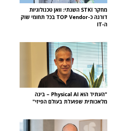
מחקר STKI השנתי: וואן טכנולוגיות
דורגה כ-TOP Vendor בכל תחומי שוק
ה-IT
"העתיד הוא Physical AI – בינה
מלאכותית שפועלת בעולם הפיזי"