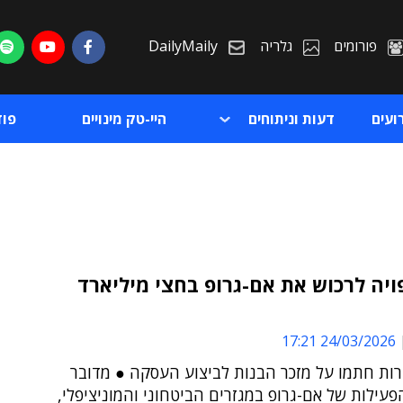
פורומים
גלריה
DailyMaily
ועים
דעות וניתוחים
היי-טק מינויים
פו
 צפויה לרכוש את אם-גרופ בחצי מיליארד
ת
24/03/2026 17:21
ת
ות חתמו על מזכר הבנות לביצוע העסקה ● מדובר
עילות של אם-גרופ במגזרים הביטחוני והמוניציפלי,