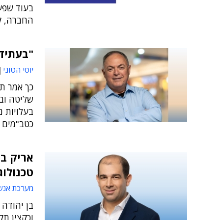
בעוד שפע
החברה, קר
"בעתיד, ה-AI תסייע ליירט את
יוסי הטוני
שליטה וב
בעלויות נ
כטב"מים 
אריק בן
טכנולוג
מערכת אנש
וכקצין תק