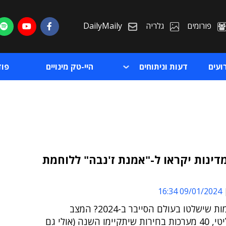
פורומים
גלריה
DailyMaily
ועים
דעות וניתוחים
היי-טק מינויים
פו
20: מדינות יקראו ל-"אמנת ז'נבה" ללוחמת
ת
09/01/2024 16:34
ת
מהן המגמות שישלטו בעולם הסייבר ב-2024? המצב
הגיאו-פוליטי, 40 מערכות בחירות שיתקיימו השנה (אולי גם