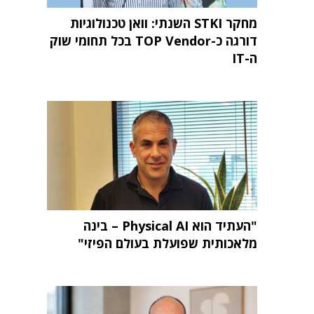
מחקר STKI השנתי: וואן טכנולוגיות
דורגה כ-TOP Vendor בכל תחומי שוק
ה-IT
"העתיד הוא Physical AI – בינה
מלאכותית שפועלת בעולם הפיזי"