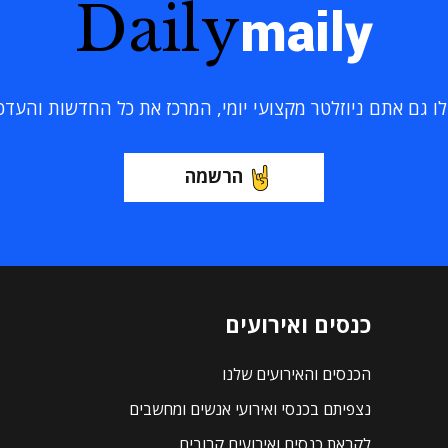
Daily
maily
 גם אתם ניוזלטר מקצועי יומי, המרכז את כל החדשות והעדכוני
הרשמה
כנסים ואירועים
הכנסים והאירועים שלנו
נצפיתם בכנסי ואירועי אנשים ומחשבים
לקראת כנסים ואירועים קרובים