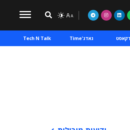
דקאסט
גאדג'Time
Tech N Talk
וכן פרסומי
תוכן פרסומי
וכן פרסומי