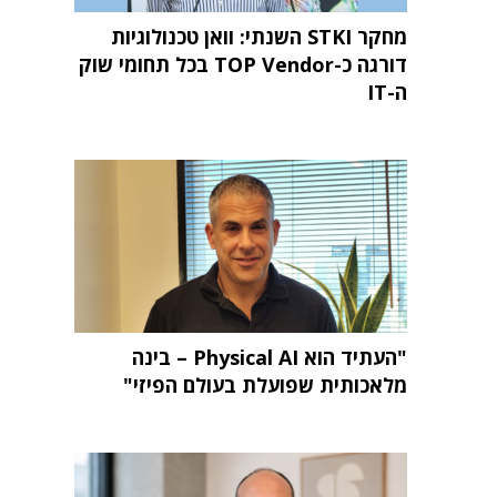
מחקר STKI השנתי: וואן טכנולוגיות
דורגה כ-TOP Vendor בכל תחומי שוק
ה-IT
"העתיד הוא Physical AI – בינה
מלאכותית שפועלת בעולם הפיזי"