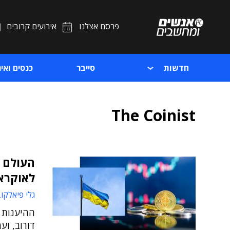
פרסם אצלנו
אירועים קרובים
חדשות
סייבר
כנסים ואיר
The Coinist
לאוקרא
גלי פיאלקו
ההיענות ל