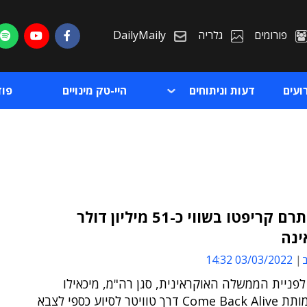
פורומים
גלריה
DailyMaily
ועים
דעות וניתוחים
היי-טק מינויים
פו
העולם תרם קריפטו בשווי כ-51 מיליון דולר
ינה
ת
ב
03/03/2022 14:32
ת
פניית הממשלה האוקראינית, סגן רה"מ, מיכאילו
דורוב, ועמותת Come Back Alive דרך טוויטר לסיוע כספי לצבא