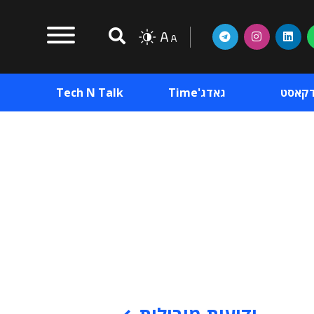
דקאסט
גאדג'Time
Tech N Talk
וכן פרסומי
תוכן פרסומי
וכן פרסומי