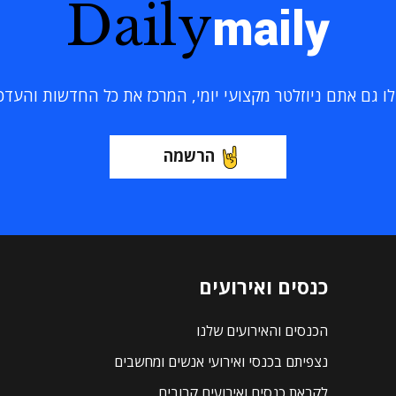
Daily
maily
 גם אתם ניוזלטר מקצועי יומי, המרכז את כל החדשות והעדכוני
הרשמה
כנסים ואירועים
הכנסים והאירועים שלנו
נצפיתם בכנסי ואירועי אנשים ומחשבים
לקראת כנסים ואירועים קרובים