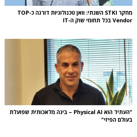
מחקר STKI השנתי: וואן טכנולוגיות דורגה כ-TOP
Vendor בכל תחומי שוק ה-IT
"העתיד הוא Physical AI – בינה מלאכותית שפועלת
בעולם הפיזי"