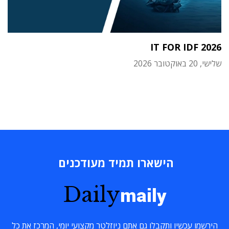
IT FOR IDF 2026
שלישי, 20 באוקטובר 2026
הישארו תמיד מעודכנים
Daily
maily
הירשמו עכשיו ותקבלו גם אתם ניוזלטר מקצועי יומי, המרכז את כל