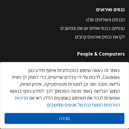
כנסים ואירועים
הכנסים והאירועים שלנו
נצפיתם בכנסי ואירועי אנשים ומחשבים
לקראת כנסים ואירועים קרובים
People & Computers
About Us
באתר זה נעשה שימוש בטכנולוגיות איסוף מידע כגון
Privacy Policy
Cookies, לרבות על ידי צדדים שלישיים, כדי לספק לך חווית
Contact Us
גלישה טובה יותר וכן למטרות סטטיסטיקה, איפיון ושיווק.
Our Events
המשך הגלישה באתר מהווה הסכמתך לכך. למידע נוסף בנושא
ואפשרות לנהל את השימוש באמצעים הללו, ראו את
מדיניות
הפרטיות המעודכנת של אנשים ומחשבים
.
אנשים ומחשבים © 2026 – כל הזכויות שמורות
סגירה
Created by