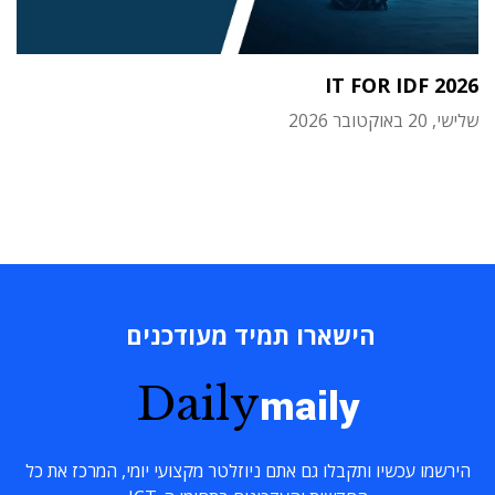
IT FOR IDF 2026
שלישי, 20 באוקטובר 2026
הישארו תמיד מעודכנים
Daily
maily
הירשמו עכשיו ותקבלו גם אתם ניוזלטר מקצועי יומי, המרכז את כל