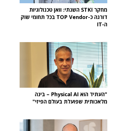
מחקר STKI השנתי: וואן טכנולוגיות
דורגה כ-TOP Vendor בכל תחומי שוק
ה-IT
"העתיד הוא Physical AI – בינה
מלאכותית שפועלת בעולם הפיזי"