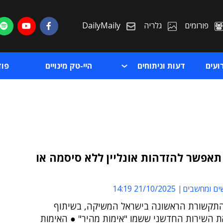
פורומים
גלריה
DailyMaily
ועים
דעות וניתוחים
היי-טק מינויים
פו
תאפשר להזדהות אונליין ללא סיסמה או
ת
ים ומחשבים
21/10/2025 14:19
ת
התקשורת הראשונה בישראל המשיקה, בשיתוף
את השירות החדשני ששמו "אימות מהיר" ● האימות