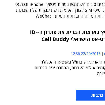
שלושה גברים סינים השתמשו במאות מכשירי iPhone ובכמעט
350 אלף כרטיסי SIM לצורך הפעלת רשת ענקית של חשבונות
ות המדיה החברתית המקומי WeChat
Amigo-US תפיץ בארצות הברית את פתרון ה-ID-
SIM של הסטארט-אפ הישראלי Cell Buddy
22/10/2013 12:56
ח או לגלוש בחו"ל באמצעות הסלולר
מית ● לפי הערכות, ההסכם יניב הכנסות
 כתבות