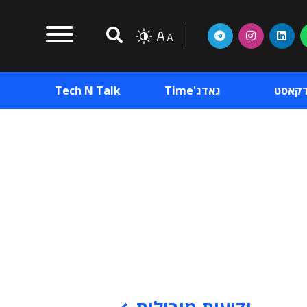
דקאסט
גאדג'Time
Tech N Talk
וכן פרסומי
תוכן פרסומי
וכן פרסומי