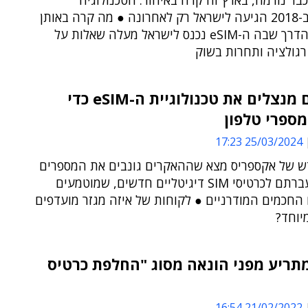
כבר נורמה, בארץ זה קרה באיחור: הטכנולוגיה
שאומצה ב-2018 הגיעה לישראל רק לאחרונה ● מה קרה באותן
שנים? ● הדרך שבה ה-eSIM נכנס לישראל מעלה שאלות על
רגולציה ותחרות בשוק
האקרים מנצלים את טכנולוגיית ה-eSIM כדי
ספרי טלפון
25/03/2024 17:23
 של אקספריס מצא שההאקרים גונבים את המספרים
על ידי העברתם לכרטיסי SIM דיגיטליים חדשים, שמוטמעים
החכמים המודרניים ● לקוחות של איזה מגזר מועדפים
יוחד?
FBI מתריע מפני הונאה מסוג "החלפת כרטיס
21/02/2022 16:54