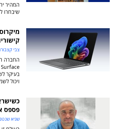
המהיר יהי
שיבחרו ל
קישוריות דו
צבי קצבורג
החברה הש
ויכול לש
פספס א
שגיא שנטג