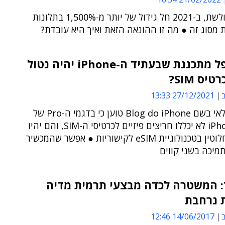
על פי הבולשת, ב-2021 חל גידול של יותר מ-1,500% בתלונות
 מסוג זה ● מה זו ההונאה הזאת ואיך היא עובדת?
האם אפל מתכננת שבעתיד ה-iPhone יהיה נטול
יס SIM?
ב
27/12/2021 13:33
בלוג ברזילאי בשם Blog do iPhone טוען כי בדגמי ה-Pro של
ה-iPhone 15 לא יכללו חריצים פיזיים לכרטיסי ה-SIM, והם יהיו
תלויים לחלוטין בטכנולוגיית eSIM לקישוריות ● אפשר שהמכשיר
תמיכה בשני קווים
: המשטרה לכדה מבצעי תרמית מדיה
 נרחבת
ב
14/06/2017 12:46