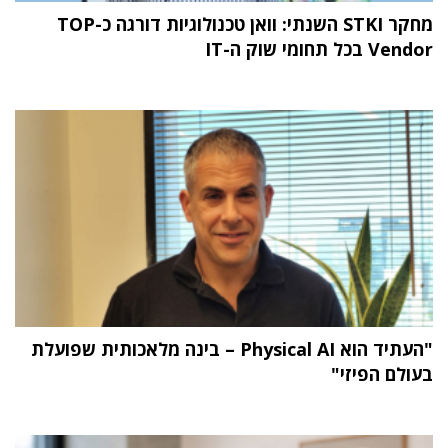
מחקר STKI השנתי: וואן טכנולוגיות דורגה כ-TOP
Vendor בכל תחומי שוק ה-IT
"העתיד הוא Physical AI – בינה מלאכותית שפועלת
בעולם הפיזי"