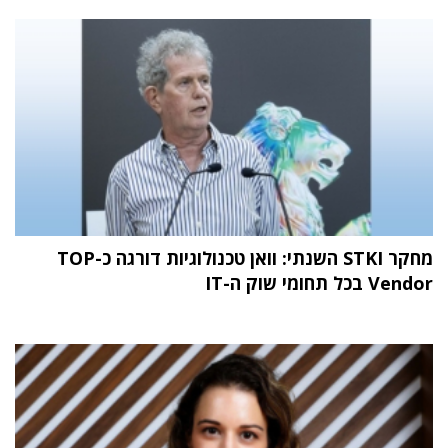
מחקר STKI השנתי: וואן טכנולוגיות דורגה כ-TOP
Vendor בכל תחומי שוק ה-IT