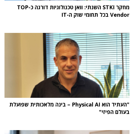
מחקר STKI השנתי: וואן טכנולוגיות דורגה כ-TOP
Vendor בכל תחומי שוק ה-IT
"העתיד הוא Physical AI – בינה מלאכותית שפועלת
בעולם הפיזי"